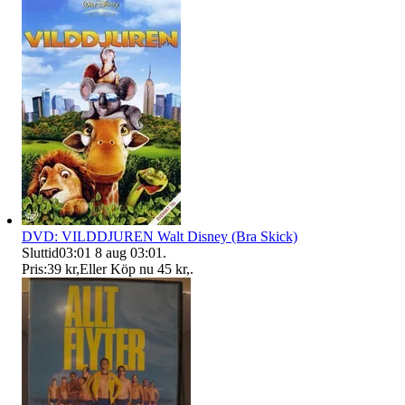
DVD: VILDDJUREN Walt Disney (Bra Skick)
Sluttid
03:01
8 aug 03:01
.
Pris:
39 kr
,
Eller Köp nu
45 kr
,
.