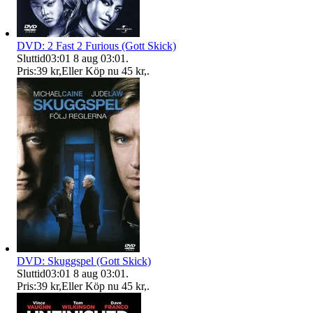
DVD: 2 Fast 2 Furious (Gott Skick)
Sluttid
03:01
8 aug 03:01
.
Pris:
39 kr
,
Eller Köp nu
45 kr
,
.
DVD: Skuggspel (Gott Skick)
Sluttid
03:01
8 aug 03:01
.
Pris:
39 kr
,
Eller Köp nu
45 kr
,
.