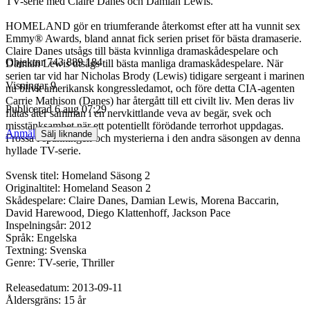
TV-serie med Claire Danes och Damian Lewis.
HOMELAND gör en triumferande återkomst efter att ha vunnit sex
Emmy® Awards, bland annat fick serien priset för bästa dramaserie.
Claire Danes utsågs till bästa kvinnliga dramaskådespelare och
Objektnr
743 889 184
Damian Lewis utsågs till bästa manliga dramaskådespelare. När
serien tar vid har Nicholas Brody (Lewis) tidigare sergeant i marinen
Visningar
9
nu blivit amerikansk kongressledamot, och före detta CIA-agenten
Carrie Mathison (Danes) har återgått till ett civilt liv. Men deras liv
Publicerad
6 aug 07:29
flätas åter samman i en nervkittlande veva av begär, svek och
misstänksamhet när ett potentiellt förödande terrorhot uppdagas.
Anmäl
Sälj liknande
Frossa i spänningen och mysterierna i den andra säsongen av denna
hyllade TV-serie.
Svensk titel: Homeland Säsong 2
Originaltitel: Homeland Season 2
Skådespelare: Claire Danes, Damian Lewis, Morena Baccarin,
David Harewood, Diego Klattenhoff, Jackson Pace
Inspelningsår: 2012
Språk: Engelska
Textning: Svenska
Genre: TV-serie, Thriller
Releasedatum: 2013-09-11
Åldersgräns: 15 år