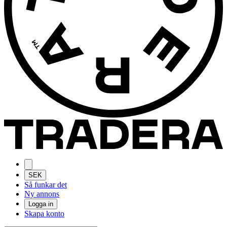
SEK
Så funkar det
Ny annons
Logga in
Skapa konto