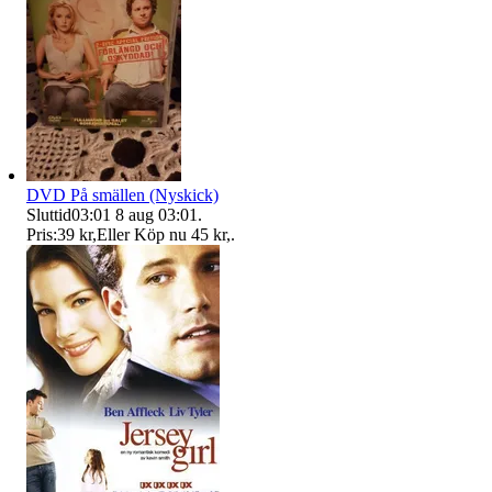
DVD På smällen (Nyskick)
Sluttid
03:01
8 aug 03:01
.
Pris:
39 kr
,
Eller Köp nu
45 kr
,
.