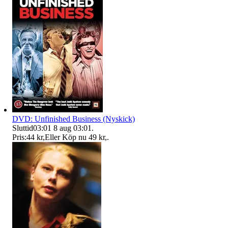
DVD: Unfinished Business (Nyskick)
Sluttid
03:01
8 aug 03:01
.
Pris:
44 kr
,
Eller Köp nu
49 kr
,
.