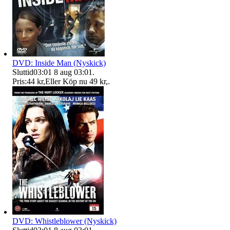
DVD: Inside Man (Nyskick)
Sluttid
03:01
8 aug 03:01
.
Pris:
44 kr
,
Eller Köp nu
49 kr
,
.
DVD: Whistleblower (Nyskick)