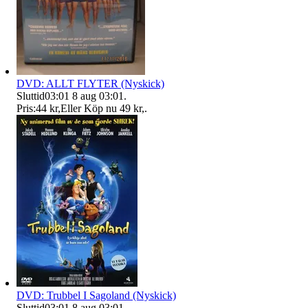
DVD: ALLT FLYTER (Nyskick)
Sluttid
03:01
8 aug 03:01
.
Pris:
44 kr
,
Eller Köp nu
49 kr
,
.
DVD: Trubbel I Sagoland (Nyskick)
Sluttid
03:01
8 aug 03:01
.