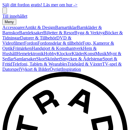
Sälj ditt fordon gratis! Läs mer om hur ->
Till innehållet
Meny
Accessoarer
Antikt & Design
Barnartiklar
Barnkläder &
Barnskor
Barnleksaker
Biljetter & Resor
Bygg & Verktyg
Böcker &
Tidningar
Datorer & Tillbehör
DVD &
Videofilmer
Fordon
Fordonsdelar & tillbehör
Foto, Kameror &
Optik
Frimärken
Handgjort & Konsthantverk
Hem &
Hushåll
Hemelektronik
Hobby
Klockor
Kläder
Konst
Musik
Mynt &
Sedlar
Samlarsaker
Skor
Skönhet
Smycken & Ädelstenar
Sport &
Fritid
Telefoni, Tablets & Wearables
Trädgård & Växter
TV-spel &
Datorspel
Vykort & Bilder
Övrigt
Inspiration