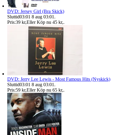
DVD: Jersey Girl (Bra Skick)
Sluttid
03:01
8 aug 03:01
.
Pris:
39 kr
,
Eller Köp nu
45 kr
,
.
DVD: Jerry Lee Lewis - Most Famous Hits (Nyskick)
Sluttid
03:01
8 aug 03:01
.
Pris:
59 kr
,
Eller Köp nu
65 kr
,
.