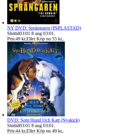
NY DVD: Sprängaren (INPLASTAD)
Sluttid
03:01
8 aug 03:01
.
Pris:
49 kr
,
Eller Köp nu
55 kr
,
.
DVD: Som Hund Och Katt (Nyskick)
Sluttid
03:01
8 aug 03:01
.
Pris:
44 kr
,
Eller Köp nu
49 kr
,
.