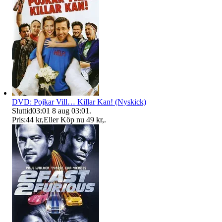
DVD: Pojkar Vill… Killar Kan! (Nyskick)
Sluttid
03:01
8 aug 03:01
.
Pris:
44 kr
,
Eller Köp nu
49 kr
,
.