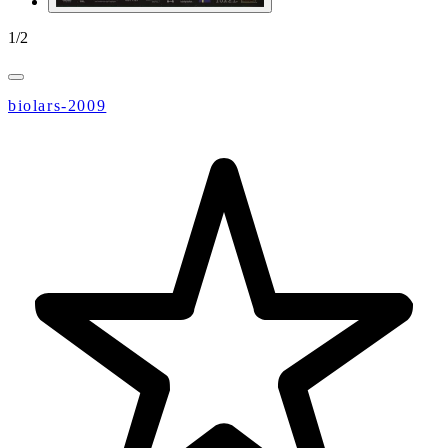
1
/
2
biolars-2009