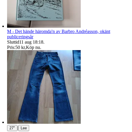
M - Det hände häromda'n av Barbro Andréasson, okänt
publiceringsår
Sluttid
11 aug 18:18
.
Pris:
50 kr
,
Köp nu
.
|
27"
Lee