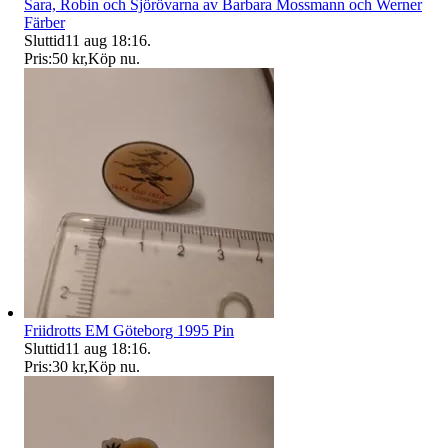
Sara, Robin och Sjörövarna av Barbara Mossmann och Werner
Färber
Sluttid
11 aug 18:16
.
Pris:
50 kr
,
Köp nu
.
Friidrotts EM Göteborg 1995 Pin
Sluttid
11 aug 18:16
.
Pris:
30 kr
,
Köp nu
.