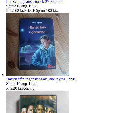
Lee svarta jeans, storlek 27-32 herr
Sluttid
13 aug 19:38
.
Pris:
162 kr
,
Eller Köp nu
180 kr
,
.
Hästen från ingenstans av Jane Ayres, 1998
Sluttid
14 aug 19:25
.
Pris:
20 kr
,
Köp nu
.