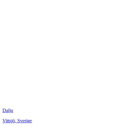
Dalju
Vittsjö
,
Sverige