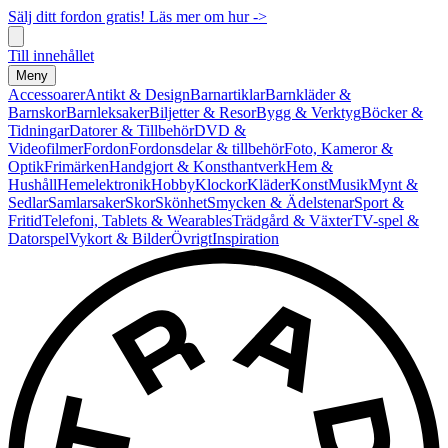
Sälj ditt fordon gratis! Läs mer om hur ->
Till innehållet
Meny
Accessoarer
Antikt & Design
Barnartiklar
Barnkläder &
Barnskor
Barnleksaker
Biljetter & Resor
Bygg & Verktyg
Böcker &
Tidningar
Datorer & Tillbehör
DVD &
Videofilmer
Fordon
Fordonsdelar & tillbehör
Foto, Kameror &
Optik
Frimärken
Handgjort & Konsthantverk
Hem &
Hushåll
Hemelektronik
Hobby
Klockor
Kläder
Konst
Musik
Mynt &
Sedlar
Samlarsaker
Skor
Skönhet
Smycken & Ädelstenar
Sport &
Fritid
Telefoni, Tablets & Wearables
Trädgård & Växter
TV-spel &
Datorspel
Vykort & Bilder
Övrigt
Inspiration