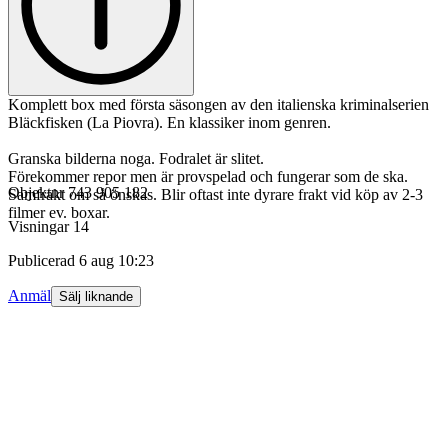
Komplett box med första säsongen av den italienska kriminalserien
Bläckfisken (La Piovra). En klassiker inom genren.
Granska bilderna noga. Fodralet är slitet.
Förekommer repor men är provspelad och fungerar som de ska.
Objektnr
743 905 182
Samfrakt om så önskas. Blir oftast inte dyrare frakt vid köp av 2-3
filmer ev. boxar.
Visningar
14
Publicerad
6 aug 10:23
Anmäl
Sälj liknande