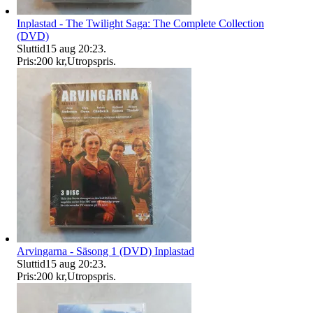
Inplastad - The Twilight Saga: The Complete Collection
(DVD)
Sluttid
15 aug 20:23
.
Pris:
200 kr
,
Utropspris
.
Arvingarna - Säsong 1 (DVD) Inplastad
Sluttid
15 aug 20:23
.
Pris:
200 kr
,
Utropspris
.