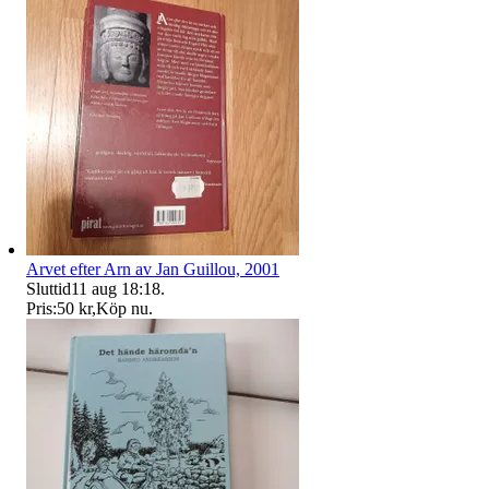
Arvet efter Arn av Jan Guillou, 2001
Sluttid
11 aug 18:18
.
Pris:
50 kr
,
Köp nu
.