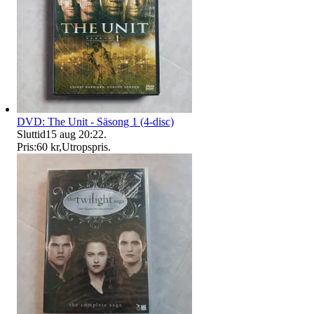
DVD: The Unit - Säsong 1 (4-disc)
Sluttid
15 aug 20:22
.
Pris:
60 kr
,
Utropspris
.