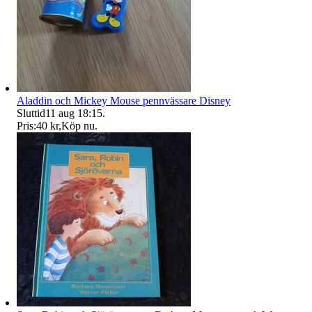
Aladdin och Mickey Mouse pennvässare Disney
Sluttid
11 aug 18:15
.
Pris:
40 kr
,
Köp nu
.