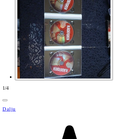
1
/
4
Dalju