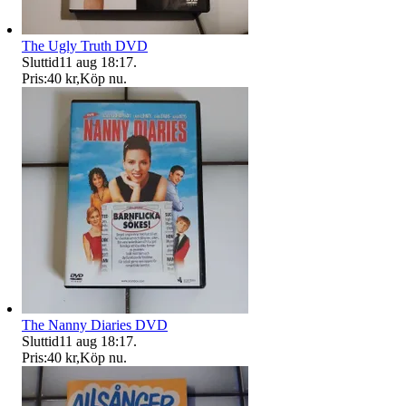
The Ugly Truth DVD
Sluttid
11 aug 18:17
.
Pris:
40 kr
,
Köp nu
.
The Nanny Diaries DVD
Sluttid
11 aug 18:17
.
Pris:
40 kr
,
Köp nu
.