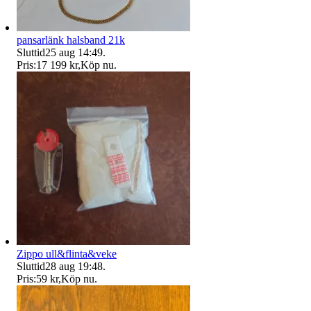
pansarlänk halsband 21k
Sluttid
25 aug 14:49
.
Pris:
17 199 kr
,
Köp nu
.
Zippo ull&flinta&veke
Sluttid
28 aug 19:48
.
Pris:
59 kr
,
Köp nu
.