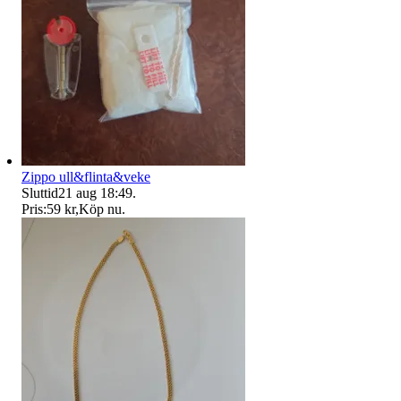
Zippo ull&flinta&veke
Sluttid
21 aug 18:49
.
Pris:
59 kr
,
Köp nu
.