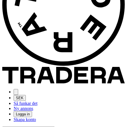
SEK
Så funkar det
Ny annons
Logga in
Skapa konto