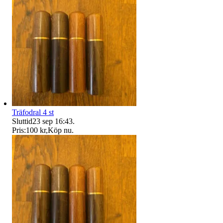
Träfodral 4 st
Sluttid
23 sep 16:43
.
Pris:
100 kr
,
Köp nu
.