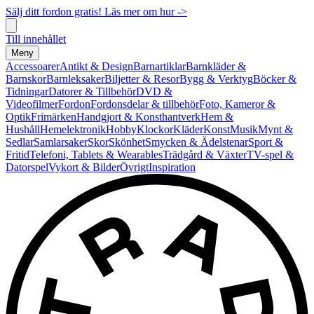
Sälj ditt fordon gratis! Läs mer om hur ->
Till innehållet
Meny
Accessoarer
Antikt & Design
Barnartiklar
Barnkläder &
Barnskor
Barnleksaker
Biljetter & Resor
Bygg & Verktyg
Böcker &
Tidningar
Datorer & Tillbehör
DVD &
Videofilmer
Fordon
Fordonsdelar & tillbehör
Foto, Kameror &
Optik
Frimärken
Handgjort & Konsthantverk
Hem &
Hushåll
Hemelektronik
Hobby
Klockor
Kläder
Konst
Musik
Mynt &
Sedlar
Samlarsaker
Skor
Skönhet
Smycken & Ädelstenar
Sport &
Fritid
Telefoni, Tablets & Wearables
Trädgård & Växter
TV-spel &
Datorspel
Vykort & Bilder
Övrigt
Inspiration