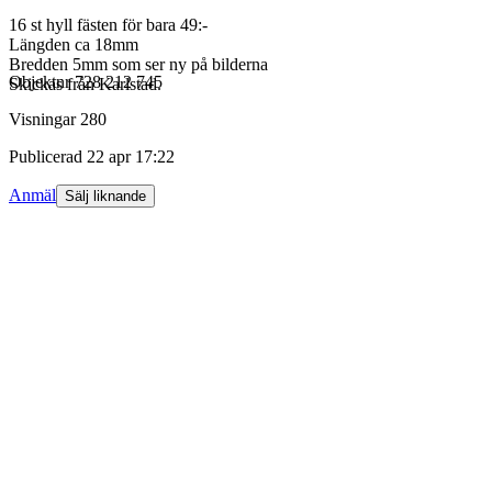
16 st hyll fästen för bara 49:-
Längden ca 18mm
Bredden 5mm som ser ny på bilderna
Objektnr
728 212 745
Skickas från Karlstad.
Visningar
280
Publicerad
22 apr 17:22
Anmäl
Sälj liknande