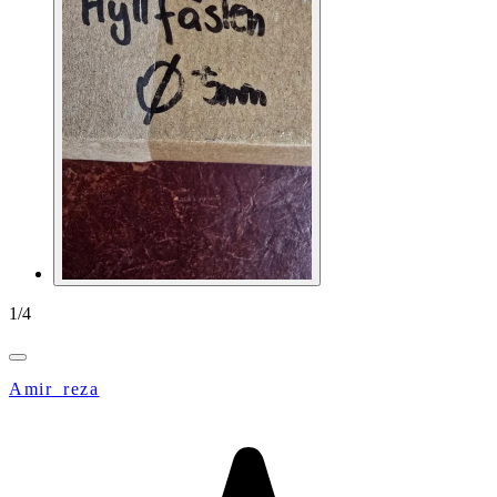
1
/
4
Amir_reza