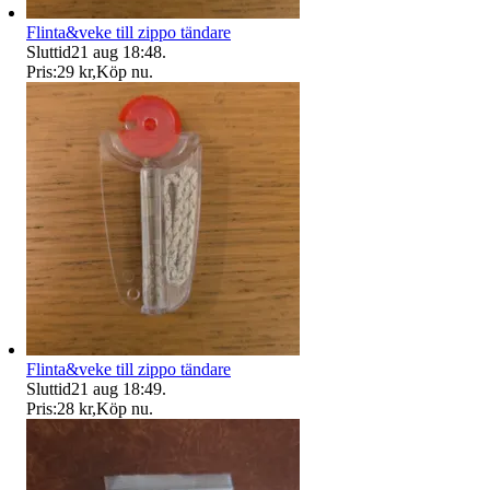
Flinta&veke till zippo tändare
Sluttid
21 aug 18:48
.
Pris:
29 kr
,
Köp nu
.
Flinta&veke till zippo tändare
Sluttid
21 aug 18:49
.
Pris:
28 kr
,
Köp nu
.