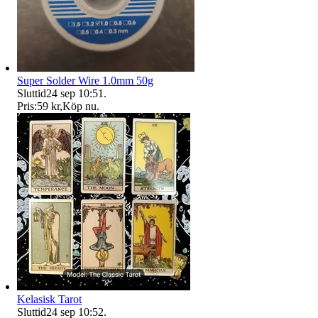
Super Solder Wire 1.0mm 50g
Sluttid
24 sep 10:51
.
Pris:
59 kr
,
Köp nu
.
Kelasisk Tarot
Sluttid
24 sep 10:52
.