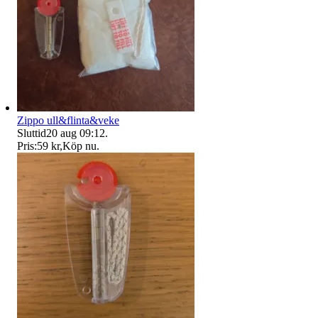
Zippo ull&flinta&veke
Sluttid
20 aug 09:12
.
Pris:
59 kr
,
Köp nu
.