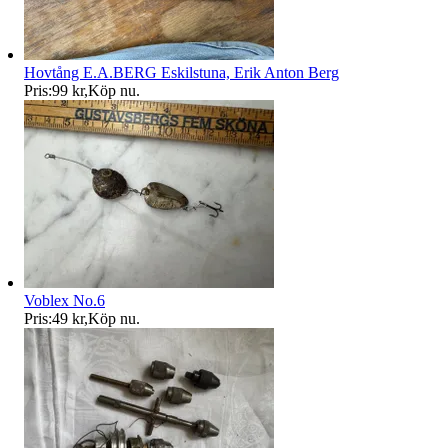
Hovtång E.A.BERG Eskilstuna, Erik Anton Berg
Pris:
99 kr
,
Köp nu
.
Voblex No.6
Pris:
49 kr
,
Köp nu
.