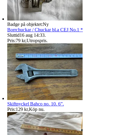
Badge på objektet:
Ny
Borrchuckar / Chuckar bl.a CEJ No.1 *
Sluttid
16 aug 14:33
.
Pris:
79 kr
,
Utropspris
.
Skiftnyckel Bahco no. 10. 6”.
Pris:
129 kr
,
Köp nu
.