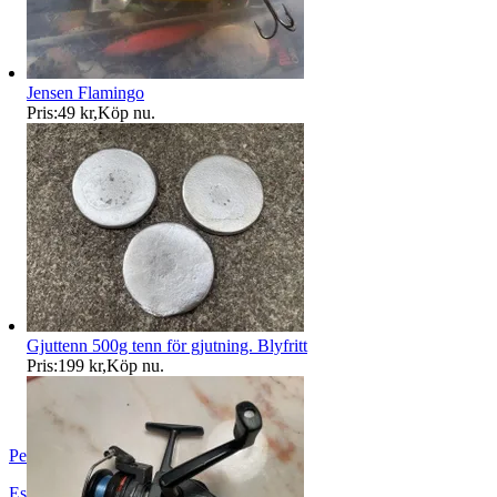
Jensen Flamingo
Pris:
49 kr
,
Köp nu
.
Gjuttenn 500g tenn för gjutning. Blyfritt
Pris:
199 kr
,
Köp nu
.
PetrusAuktioner
Eskilstuna
,
Sverige