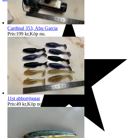
Cardinal 353, Abu Garcia
Pris:
199 kr
,
Köp nu
.
11st abborrjiggar
Pris:
49 kr
,
Köp nu
.