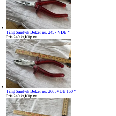
Tång Sandvik Belzer no. 2457-VDE *
Pris:
249 kr
,
Köp nu
.
Tång Sandvik Belzer no. 2665VDE-160 *
Pris:
249 kr
,
Köp nu
.