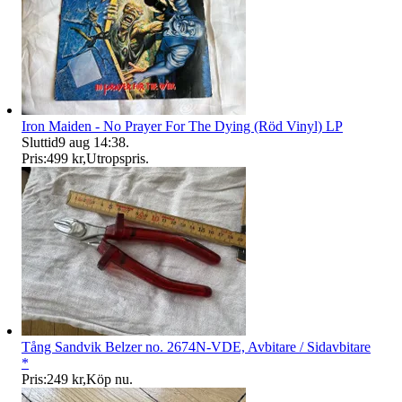
Iron Maiden - No Prayer For The Dying (Röd Vinyl) LP
Sluttid
9 aug 14:38
.
Pris:
499 kr
,
Utropspris
.
Tång Sandvik Belzer no. 2674N-VDE, Avbitare / Sidavbitare
*
Pris:
249 kr
,
Köp nu
.