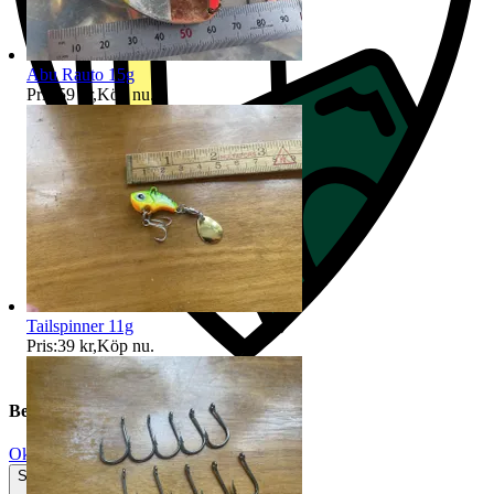
Abu Rauto 15g
Pris:
59 kr
,
Köp nu
.
Tailspinner 11g
Pris:
39 kr
,
Köp nu
.
Beskrivning
Okej använt skick
Synliga tecken på slitage