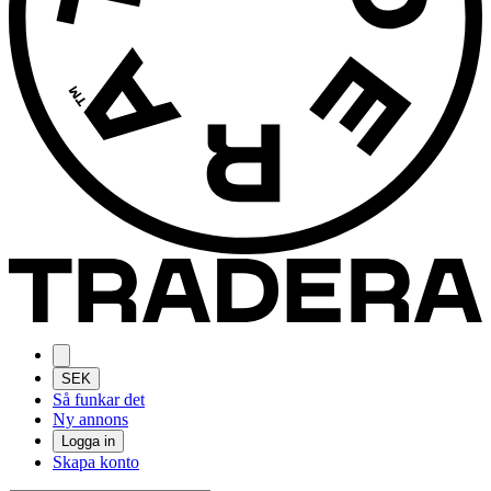
SEK
Så funkar det
Ny annons
Logga in
Skapa konto