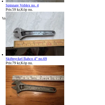
Spinnare Voblex no. 4
Pris:
59 kr
,
Köp nu
.
Verifierad
Skiftnyckel Bahco 4” no.69
Pris:
79 kr
,
Köp nu
.