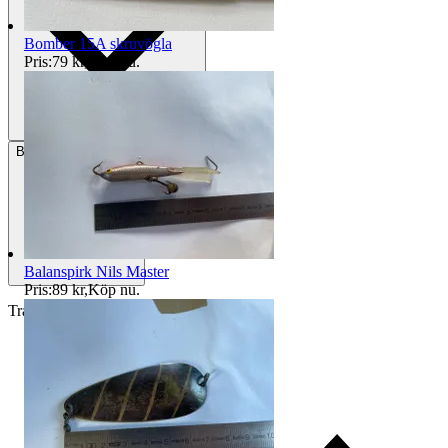
Bomber 15A skruvögla
Pris:
79 kr
,
Köp nu
.
Betalning
Via Tradera
Balanspirk Nils Master
Pris:
89 kr
,
Köp nu
.
Traderas köparskydd