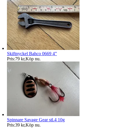
Skiftnyckel Bahco 0669 4”
Pris:
79 kr
,
Köp nu
.
Spinnare Savage Gear stl.4 10g
Pris:
39 kr
,
Köp nu
.