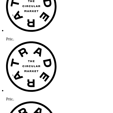
Pris:
.
Pris:
.