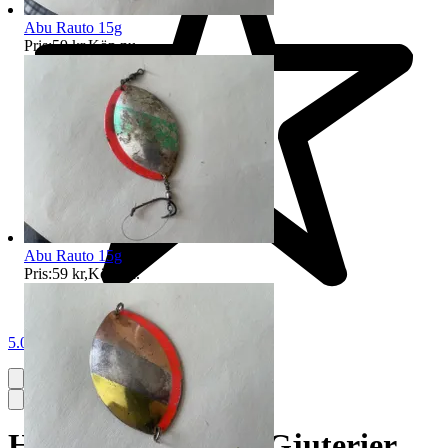
Abu Rauto 15g
Pris:
59 kr
,
Köp nu
.
Abu Rauto 15g
Pris:
59 kr
,
Köp nu
.
5.0
Hyvel no.4 G.G.C. Gjuterier