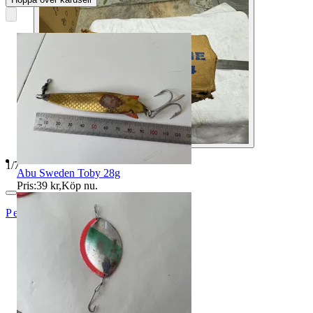
1
/
7
Abu Sweden Toby 28g
Pris:
39 kr
,
Köp nu
.
PetrusAuktioner