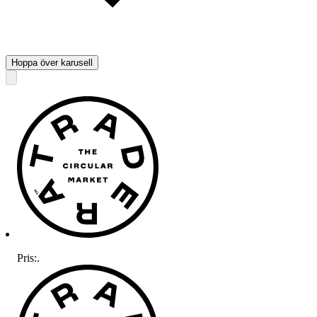
Hoppa över karusell
Pris:
.