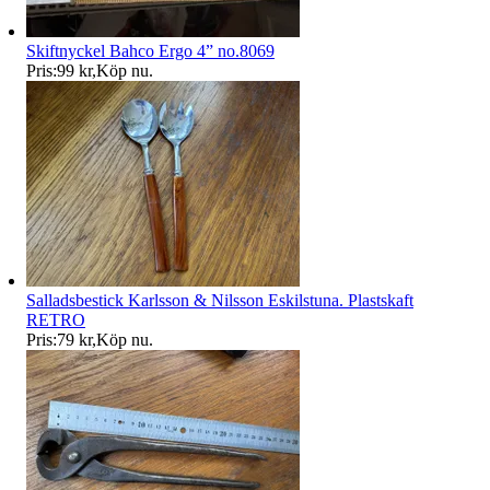
Skiftnyckel Bahco Ergo 4” no.8069
Pris:
99 kr
,
Köp nu
.
Salladsbestick Karlsson & Nilsson Eskilstuna. Plastskaft
RETRO
Pris:
79 kr
,
Köp nu
.