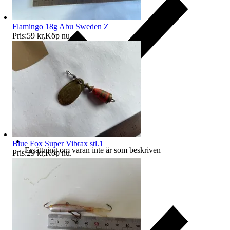
Flamingo 18g Abu Sweden Z
Pris:
59 kr
,
Köp nu
.
Blue Fox Super Vibrax stl.1
Ersättning om varan inte är som beskriven
Pris:
29 kr
,
Köp nu
.