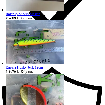
Balanspirk Nils Master
Pris:
89 kr
,
Köp nu
.
Ersättning om du inte får din vara
Rapala Husky Jerk 12cm
Pris:
79 kr
,
Köp nu
.