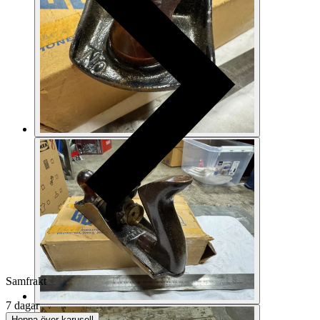
Samfrakt
7 dagar
Hoppa över karusell