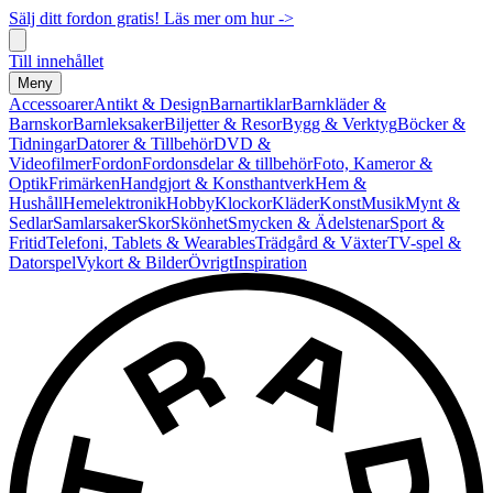
Sälj ditt fordon gratis! Läs mer om hur ->
Till innehållet
Meny
Accessoarer
Antikt & Design
Barnartiklar
Barnkläder &
Barnskor
Barnleksaker
Biljetter & Resor
Bygg & Verktyg
Böcker &
Tidningar
Datorer & Tillbehör
DVD &
Videofilmer
Fordon
Fordonsdelar & tillbehör
Foto, Kameror &
Optik
Frimärken
Handgjort & Konsthantverk
Hem &
Hushåll
Hemelektronik
Hobby
Klockor
Kläder
Konst
Musik
Mynt &
Sedlar
Samlarsaker
Skor
Skönhet
Smycken & Ädelstenar
Sport &
Fritid
Telefoni, Tablets & Wearables
Trädgård & Växter
TV-spel &
Datorspel
Vykort & Bilder
Övrigt
Inspiration