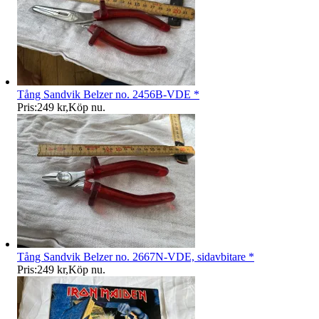
Tång Sandvik Belzer no. 2456B-VDE *
Pris:
249 kr
,
Köp nu
.
Tång Sandvik Belzer no. 2667N-VDE, sidavbitare *
Pris:
249 kr
,
Köp nu
.