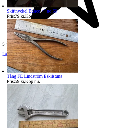
Skiftnyckel Bahco 4” no.69
Pris:
79 kr
,
Köp nu
.
5 431 omdömen
Läs omdömen
Följ
Tång FE Lindström Eskilstuna
Pris:
59 kr
,
Köp nu
.