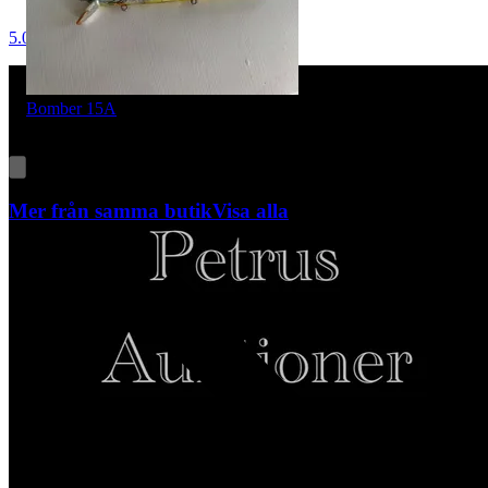
5.0
Bomber 15A
Pris:
79 kr
,
Köp nu
.
Mer från samma butik
Visa alla