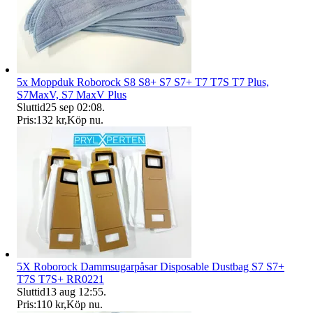
5x Moppduk Roborock S8 S8+ S7 S7+ T7 T7S T7 Plus,
S7MaxV, S7 MaxV Plus
Sluttid
25 sep 02:08
.
Pris:
132 kr
,
Köp nu
.
5X Roborock Dammsugarpåsar Disposable Dustbag S7 S7+
T7S T7S+ RR0221
Sluttid
13 aug 12:55
.
Pris:
110 kr
,
Köp nu
.