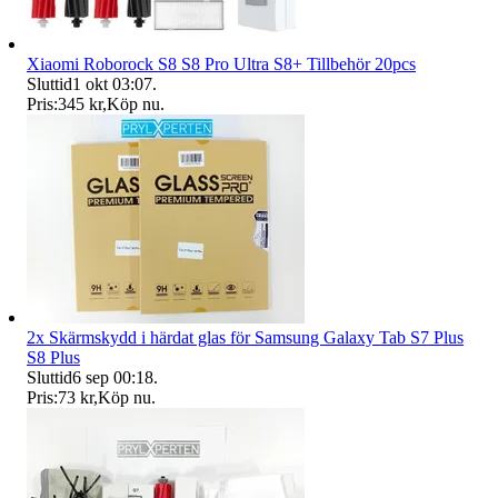
Xiaomi Roborock S8 S8 Pro Ultra S8+ Tillbehör 20pcs
Sluttid
1 okt 03:07
.
Pris:
345 kr
,
Köp nu
.
2x Skärmskydd i härdat glas för Samsung Galaxy Tab S7 Plus
S8 Plus
Sluttid
6 sep 00:18
.
Pris:
73 kr
,
Köp nu
.