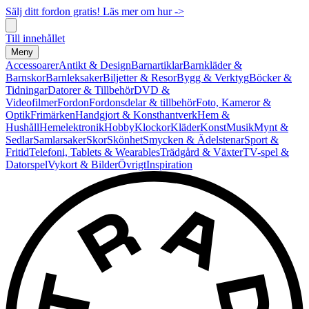
Sälj ditt fordon gratis! Läs mer om hur ->
Till innehållet
Meny
Accessoarer
Antikt & Design
Barnartiklar
Barnkläder &
Barnskor
Barnleksaker
Biljetter & Resor
Bygg & Verktyg
Böcker &
Tidningar
Datorer & Tillbehör
DVD &
Videofilmer
Fordon
Fordonsdelar & tillbehör
Foto, Kameror &
Optik
Frimärken
Handgjort & Konsthantverk
Hem &
Hushåll
Hemelektronik
Hobby
Klockor
Kläder
Konst
Musik
Mynt &
Sedlar
Samlarsaker
Skor
Skönhet
Smycken & Ädelstenar
Sport &
Fritid
Telefoni, Tablets & Wearables
Trädgård & Växter
TV-spel &
Datorspel
Vykort & Bilder
Övrigt
Inspiration