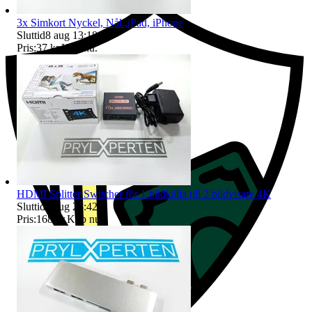
3x Simkort Nyckel, Nål.,iPad, iPhone
Sluttid
8 aug 13:18
.
Pris:
37 kr
,
Köp nu
.
HDMI Splitter Switcher för 1 bildkälla till 2 bildvisare 4K
Sluttid
8 aug 23:42
.
Pris:
168 kr
,
Köp nu
.