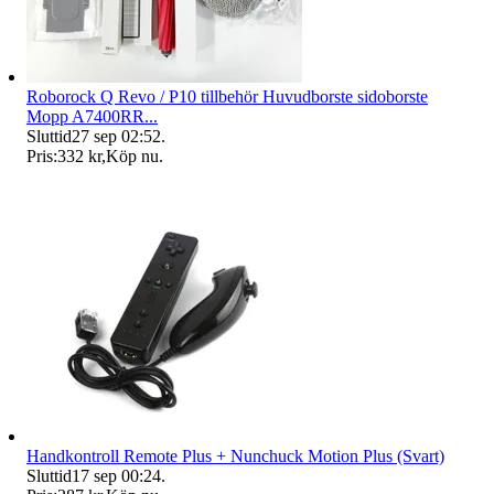
Roborock Q Revo / P10 tillbehör Huvudborste sidoborste
Mopp A7400RR...
Sluttid
27 sep 02:52
.
Pris:
332 kr
,
Köp nu
.
Handkontroll Remote Plus + Nunchuck Motion Plus (Svart)
Sluttid
17 sep 00:24
.