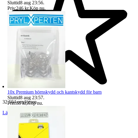
Sluttid
8 aug 23:56
.
Pris:
246 kr
,
Köp nu
.
10x Premium hörnskydd och kantskydd för barn
Sluttid
8 aug 23:57
.
32 504 omdömen
Pris:
88 kr
,
Köp nu
.
Läs omdömen
Följ