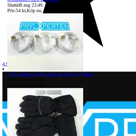
Sluttid
8 aug 23:49
.
Pris:
54 kr
,
Köp nu
.
4.9
3X Lightning USB kabel till Apple (2 Meter)
Sluttid
8 aug 23:50
.
Pris:
110 kr
,
Köp nu
.