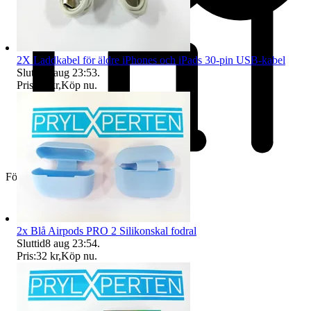
2X Laddkabel för äldre iPhones och iPads 30-pin USB-kabel
Sluttid
8 aug 23:53
.
Pris:
77 kr
,
Köp nu
.
Företag
2x Blå Airpods PRO 2 Silikonskal fodral
Sluttid
8 aug 23:54
.
Pris:
32 kr
,
Köp nu
.