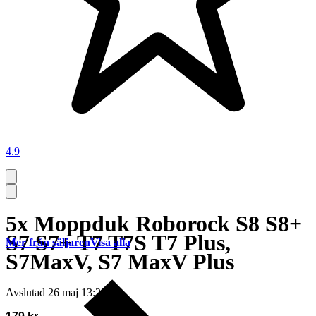
4.9
5x Moppduk Roborock S8 S8+
S7 S7+ T7 T7S T7 Plus,
Mer från säljaren
Visa alla
S7MaxV, S7 MaxV Plus
Avslutad
26 maj 13:20