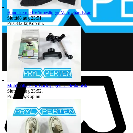
Handske med Värmeslingor Värmehandskar
Sluttid
8 aug 23:51
.
Pris:
332 kr
,
Köp nu
.
Mobilhållare för Backspegeln - teleskopisk
Sluttid
8 aug 23:52
.
Pris:
49 kr
,
Köp nu
.