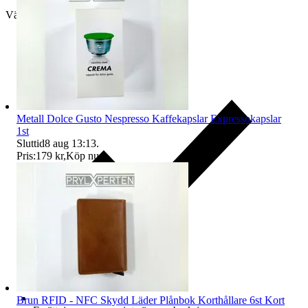
Välj till köparskydd
Metall Dolce Gusto Nespresso Kaffekapslar Expressokapslar
1st
Sluttid
8 aug 13:13
.
Pris:
179 kr
,
Köp nu
.
Brun RFID - NFC Skydd Läder Plånbok Korthållare 6st Kort