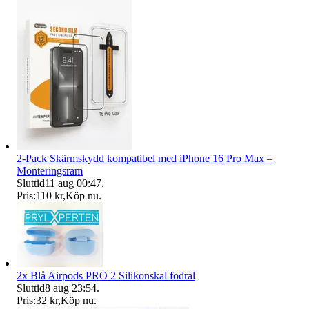
2-Pack Skärmskydd kompatibel med iPhone 16 Pro Max –
Monteringsram
Sluttid
11 aug 00:47
.
Pris:
110 kr
,
Köp nu
.
2x Blå Airpods PRO 2 Silikonskal fodral
Sluttid
8 aug 23:54
.
Pris:
32 kr
,
Köp nu
.