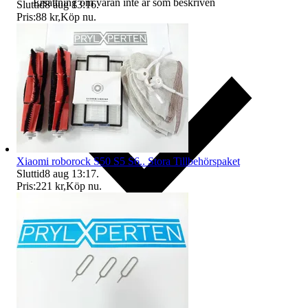
Ersättning om varan inte är som beskriven
Sluttid
8 aug 13:16
.
Pris:
88 kr
,
Köp nu
.
Xiaomi roborock S50 S5 S6.. Stora Tillbehörspaket
Sluttid
8 aug 13:17
.
Pris:
221 kr
,
Köp nu
.
Ersättning om du inte får din vara