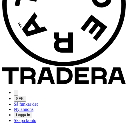
SEK
Så funkar det
Ny annons
Logga in
Skapa konto