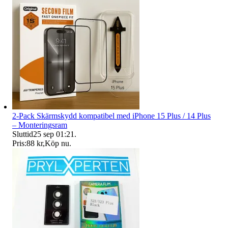
2-Pack Skärmskydd kompatibel med iPhone 15 Plus / 14 Plus
– Monteringsram
Sluttid
25 sep 01:21
.
Pris:
88 kr
,
Köp nu
.