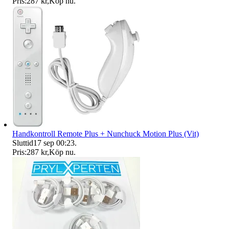
Pris:
287 kr
,
Köp nu
.
Handkontroll Remote Plus + Nunchuck Motion Plus (Vit)
Sluttid
17 sep 00:23
.
Pris:
287 kr
,
Köp nu
.