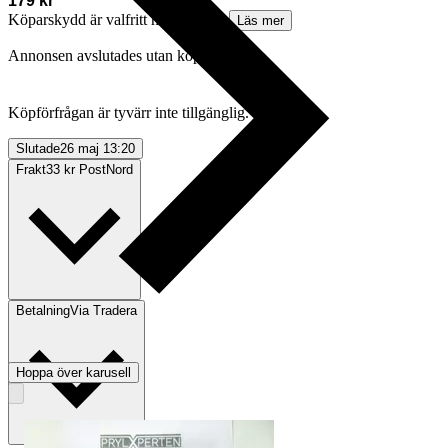
179 kr
Köparskydd är valfritt hos företag.
Läs mer
Annonsen avslutades utan köp
Köpförfrågan är tyvärr inte tillgänglig.
Slutade
26 maj 13:20
Frakt
33 kr PostNord
Betalning
Via Tradera
Hoppa över karusell