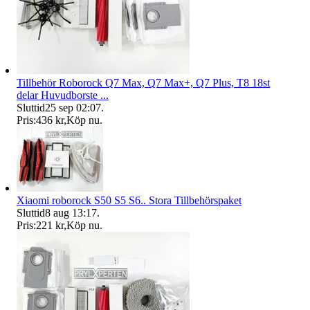
Tillbehör Roborock Q7 Max, Q7 Max+, Q7 Plus, T8 18st
delar Huvudborste ...
Sluttid
25 sep 02:07
.
Pris:
436 kr
,
Köp nu
.
Xiaomi roborock S50 S5 S6.. Stora Tillbehörspaket
Sluttid
8 aug 13:17
.
Pris:
221 kr
,
Köp nu
.