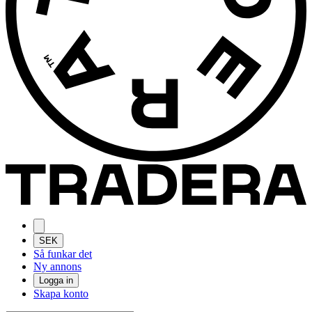
SEK
Så funkar det
Ny annons
Logga in
Skapa konto