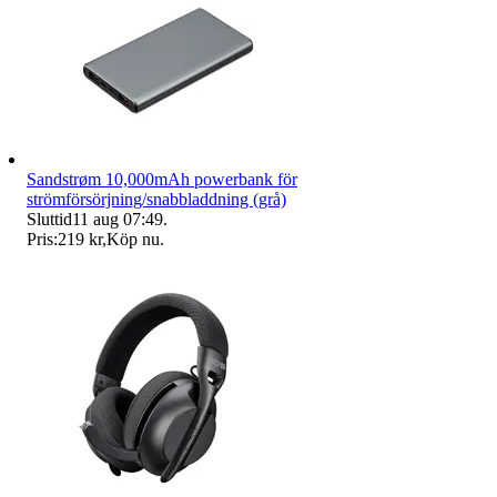
Sandstrøm 10,000mAh powerbank för
strömförsörjning/snabbladdning (grå)
Sluttid
11 aug 07:49
.
Pris:
219 kr
,
Köp nu
.