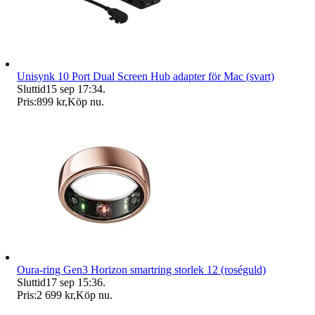
Unisynk 10 Port Dual Screen Hub adapter för Mac (svart)
Sluttid
15 sep 17:34
.
Pris:
899 kr
,
Köp nu
.
Oura-ring Gen3 Horizon smartring storlek 12 (roséguld)
Sluttid
17 sep 15:36
.
Pris:
2 699 kr
,
Köp nu
.