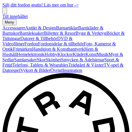
Sälj ditt fordon gratis! Läs mer om hur ->
Till innehållet
Meny
Accessoarer
Antikt & Design
Barnartiklar
Barnkläder &
Barnskor
Barnleksaker
Biljetter & Resor
Bygg & Verktyg
Böcker &
Tidningar
Datorer & Tillbehör
DVD &
Videofilmer
Fordon
Fordonsdelar & tillbehör
Foto, Kameror &
Optik
Frimärken
Handgjort & Konsthantverk
Hem &
Hushåll
Hemelektronik
Hobby
Klockor
Kläder
Konst
Musik
Mynt &
Sedlar
Samlarsaker
Skor
Skönhet
Smycken & Ädelstenar
Sport &
Fritid
Telefoni, Tablets & Wearables
Trädgård & Växter
TV-spel &
Datorspel
Vykort & Bilder
Övrigt
Inspiration