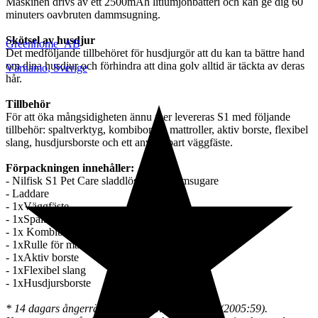
Maskinen drivs av ett 2500mAh litiumjonbatteri och kan ge dig 60
minuters oavbruten dammsugning.
Skötsel av husdjur
Greenhome_AB
Det medföljande tillbehöret för husdjurgör att du kan ta bättre hand
om dina husdjur och förhindra att dina golv alltid är täckta av deras
Värnamo
,
Sverige
hår.
Tillbehör
För att öka mångsidigheten ännu mer levereras S1 med följande
tillbehör: spaltverktyg, kombiborste, mattroller, aktiv borste, flexibel
slang, husdjursborste och ett användbart väggfäste.
Förpackningen innehåller:
- Nilfisk S1 Pet Care sladdlös skaftdammsugare
- Laddare
- 1xVäggfäste
- 1xSpaltmunnstycke
- 1x Kombiborste
- 1xRulle för mattor
- 1xAktiv borste
- 1xFlexibel slang
- 1xHusdjursborste
* 14 dagars ångerrätt enligt distansavtalslagen (2005:59).