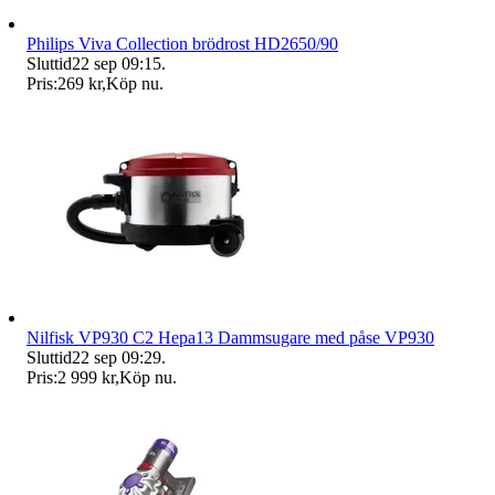
Philips Viva Collection brödrost HD2650/90
Sluttid
22 sep 09:15
.
Pris:
269 kr
,
Köp nu
.
Nilfisk VP930 C2 Hepa13 Dammsugare med påse VP930
Sluttid
22 sep 09:29
.
Pris:
2 999 kr
,
Köp nu
.