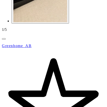
1
/
5
Greenhome_AB