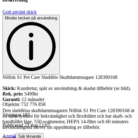
Gott använt skick
Mindre tecken på användning
Nilfisk S1 Pet Care Sladdlös Skaftdammsugare 128390168
Skick:
Kundretur, spår av användning & skadat tillbehör (se bild).
Rek. pris:
5499kr
Garanti:
12 månader
Objektnr
732 776 858
Den sladdlösa skaftdammsugaren Nilfisk S1 Pet Care 128390168 är
Visningar
183
en sann symbol för bekvämlighet och flexibilitet och har skaft- och
handhållet läge, 550-wattsmotor, HEPA 14-filter och 60 minuters
Publicerad
22 maj 12:07
användningstid utöver sin uppsättning av tillbehör.
Anmäl
Sälj liknande