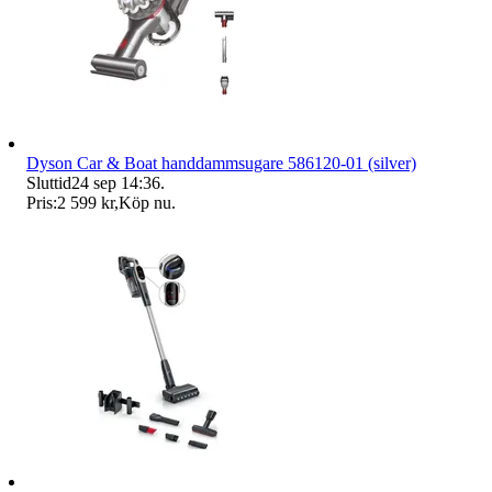
Dyson Car & Boat handdammsugare 586120-01 (silver)
Sluttid
24 sep 14:36
.
Pris:
2 599 kr
,
Köp nu
.