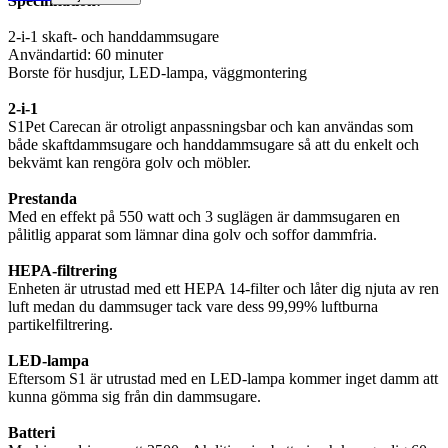
Specifikation:
2-i-1 skaft- och handdammsugare
Användartid: 60 minuter
Borste för husdjur, LED-lampa, väggmontering
2-i-1
S1Pet Carecan är otroligt anpassningsbar och kan användas som
både skaftdammsugare och handdammsugare så att du enkelt och
bekvämt kan rengöra golv och möbler.
Prestanda
Med en effekt på 550 watt och 3 suglägen är dammsugaren en
pålitlig apparat som lämnar dina golv och soffor dammfria.
HEPA-filtrering
Enheten är utrustad med ett HEPA 14-filter och låter dig njuta av ren
luft medan du dammsuger tack vare dess 99,99% luftburna
partikelfiltrering.
LED-lampa
Eftersom S1 är utrustad med en LED-lampa kommer inget damm att
kunna gömma sig från din dammsugare.
Batteri