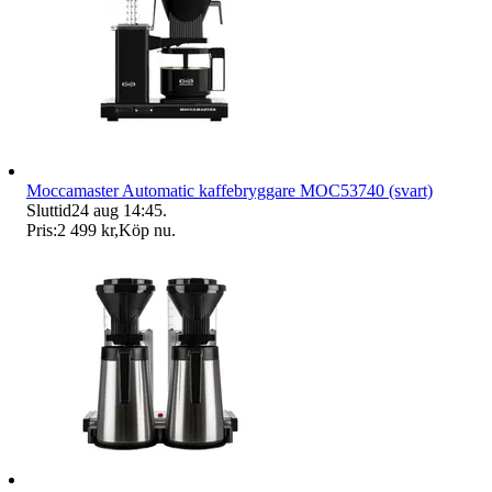
Moccamaster Automatic kaffebryggare MOC53740 (svart)
Sluttid
24 aug 14:45
.
Pris:
2 499 kr
,
Köp nu
.