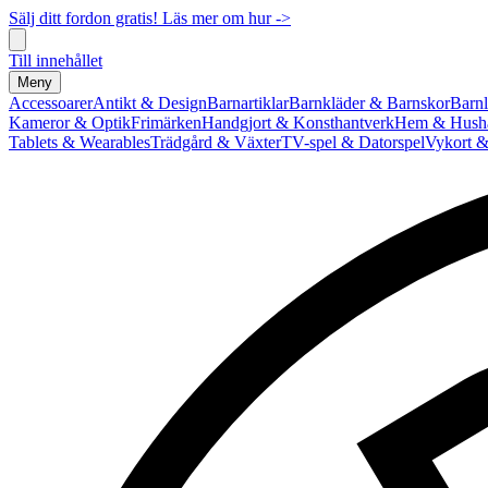
Sälj ditt fordon gratis! Läs mer om hur ->
Till innehållet
Meny
Accessoarer
Antikt & Design
Barnartiklar
Barnkläder & Barnskor
Barnl
Kameror & Optik
Frimärken
Handgjort & Konsthantverk
Hem & Hushå
Tablets & Wearables
Trädgård & Växter
TV-spel & Datorspel
Vykort &