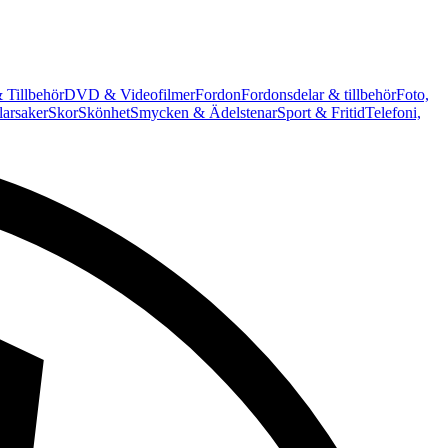
 Tillbehör
DVD & Videofilmer
Fordon
Fordonsdelar & tillbehör
Foto,
arsaker
Skor
Skönhet
Smycken & Ädelstenar
Sport & Fritid
Telefoni,