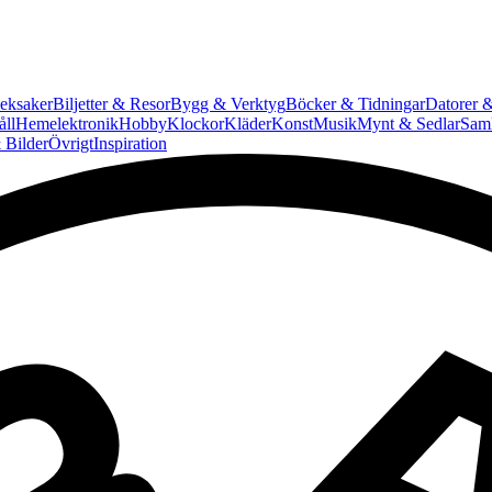
eksaker
Biljetter & Resor
Bygg & Verktyg
Böcker & Tidningar
Datorer &
ll
Hemelektronik
Hobby
Klockor
Kläder
Konst
Musik
Mynt & Sedlar
Saml
 Bilder
Övrigt
Inspiration