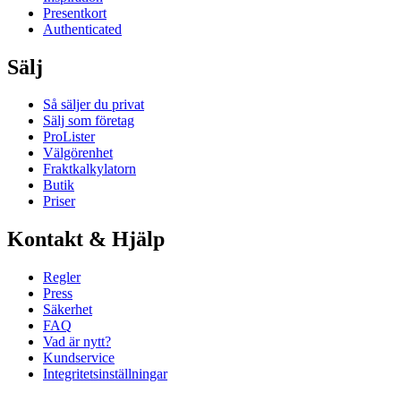
Presentkort
Authenticated
Sälj
Så säljer du privat
Sälj som företag
ProLister
Välgörenhet
Fraktkalkylatorn
Butik
Priser
Kontakt & Hjälp
Regler
Press
Säkerhet
FAQ
Vad är nytt?
Kundservice
Integritetsinställningar