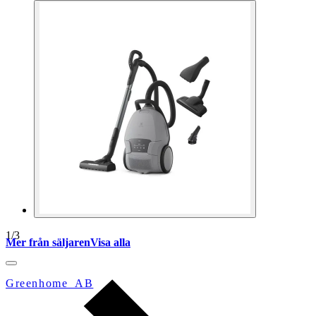
1
/
3
Mer från säljaren
Visa alla
Greenhome_AB