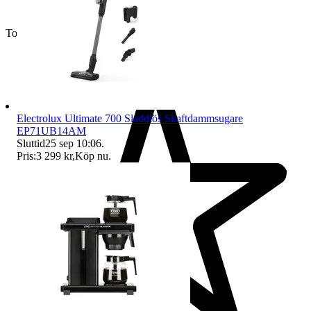
Toppsäljare
Electrolux Ultimate 700 Sladdlös Skaftdammsugare
EP71UB14AM
Sluttid
25 sep 10:06
.
Pris:
3 299 kr
,
Köp nu
.