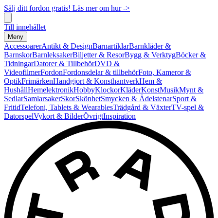
Sälj ditt fordon gratis! Läs mer om hur ->
Till innehållet
Meny
Accessoarer
Antikt & Design
Barnartiklar
Barnkläder &
Barnskor
Barnleksaker
Biljetter & Resor
Bygg & Verktyg
Böcker &
Tidningar
Datorer & Tillbehör
DVD &
Videofilmer
Fordon
Fordonsdelar & tillbehör
Foto, Kameror &
Optik
Frimärken
Handgjort & Konsthantverk
Hem &
Hushåll
Hemelektronik
Hobby
Klockor
Kläder
Konst
Musik
Mynt &
Sedlar
Samlarsaker
Skor
Skönhet
Smycken & Ädelstenar
Sport &
Fritid
Telefoni, Tablets & Wearables
Trädgård & Växter
TV-spel &
Datorspel
Vykort & Bilder
Övrigt
Inspiration