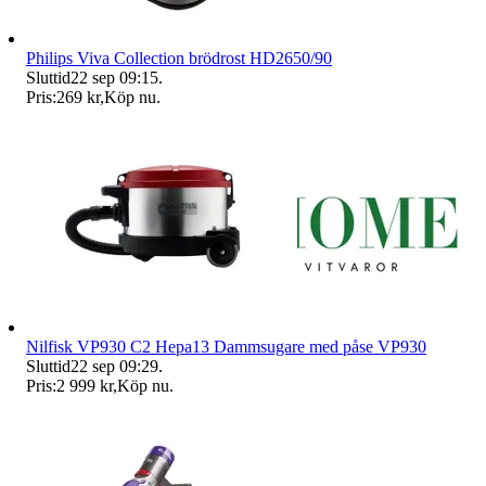
Philips Viva Collection brödrost HD2650/90
Sluttid
22 sep 09:15
.
Pris:
269 kr
,
Köp nu
.
Nilfisk VP930 C2 Hepa13 Dammsugare med påse VP930
Sluttid
22 sep 09:29
.
Pris:
2 999 kr
,
Köp nu
.