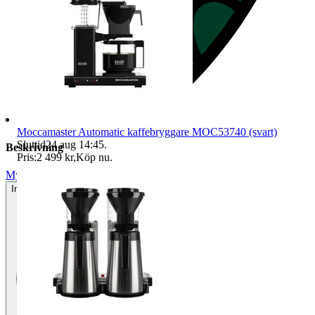
Moccamaster Automatic kaffebryggare MOC53740 (svart)
Sluttid
24 aug 14:45
.
Beskrivning
Pris:
2 499 kr
,
Köp nu
.
Mycket gott skick
Inga eller minimala tecken på användning