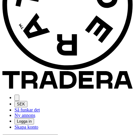
SEK
Så funkar det
Ny annons
Logga in
Skapa konto