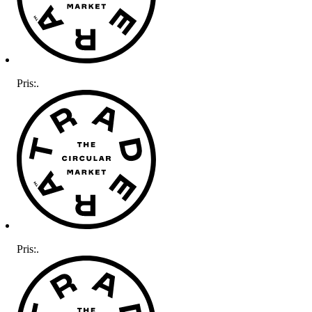
Pris:
.
Pris:
.