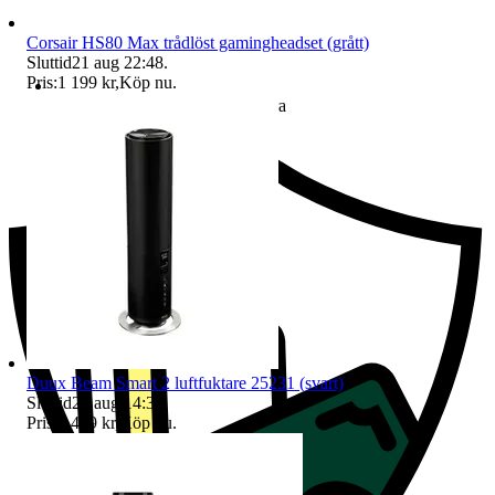
Corsair HS80 Max trådlöst gamingheadset (grått)
Sluttid
21 aug 22:48
.
Pris:
1 199 kr
,
Köp nu
.
Ersättning om du inte får din vara
Duux Beam Smart 2 luftfuktare 25231 (svart)
Sluttid
24 aug 14:39
.
Pris:
1 499 kr
,
Köp nu
.