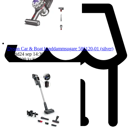
Dyson Car & Boat handdammsugare 586120-01 (silver)
Sluttid
24 sep 14:36
.
Pris:
2 599 kr
,
Köp nu
.