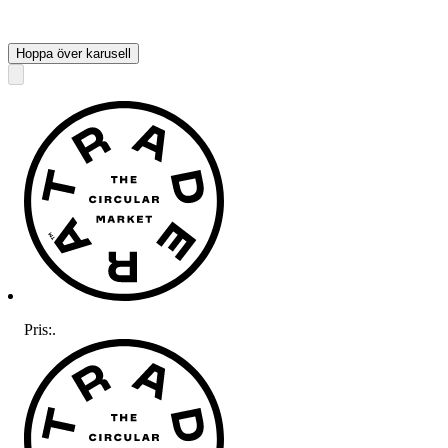
Hoppa över karusell
Pris:
.