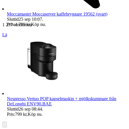
Moccamaster Moccaserver kaffebryggare 19562 (svart)
Sluttid
25 sep 10:07
.
Pris:
4 799 kr
,
Köp nu
.
1 237 omdömen
Läs omdömen
Följ
Nespresso Vertuo POP kapselmaskin + mjölkskummare från
DeLonghi ENV90.BAE
Sluttid
26 sep 08:44
.
Pris:
799 kr
,
Köp nu
.