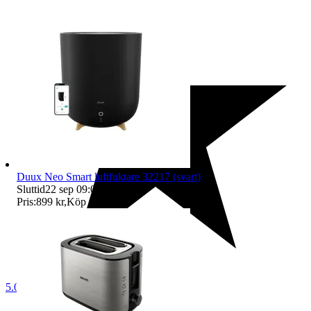
Duux Neo Smart luftfuktare 32217 (svart)
Sluttid
22 sep 09:02
.
Pris:
899 kr
,
Köp nu
.
5.0