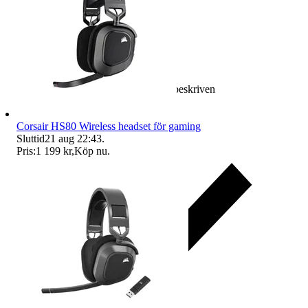
Ersättning om varan inte är som beskriven
Corsair HS80 Wireless headset för gaming
Sluttid
21 aug 22:43
.
Pris:
1 199 kr
,
Köp nu
.