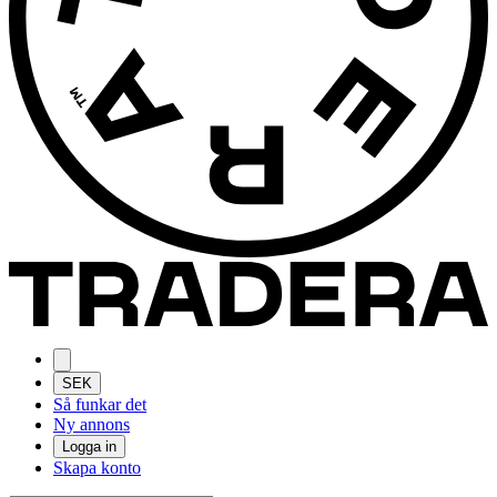
SEK
Så funkar det
Ny annons
Logga in
Skapa konto