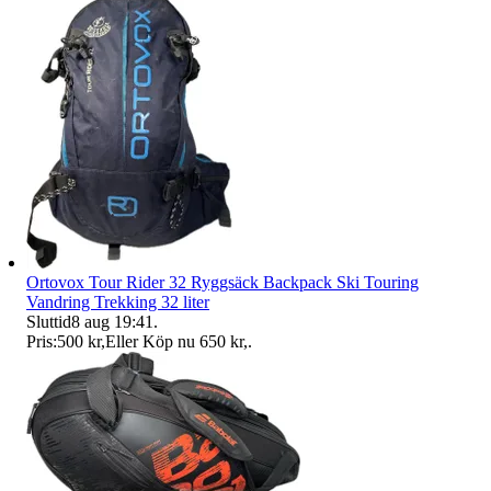
Ortovox Tour Rider 32 Ryggsäck Backpack Ski Touring
Vandring Trekking 32 liter
Sluttid
8 aug 19:41
.
Pris:
500 kr
,
Eller Köp nu
650 kr
,
.