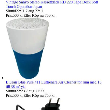
Vintage Sanyo Stereo Kassettdäck RD 220 Tape Deck Soft
Touch Operation Japan
Sluttid
22:11
7 aug 22:11
.
Pris:
500 kr
,
Eller Köp nu
750 kr
,
.
Blueair Blue Pure 411 Luftrenare Air Cleaner för rum med 15
till 38 m² yta
Sluttid
22:23
7 aug 22:23
.
Pris:
500 kr
,
Eller Köp nu
750 kr
,
.