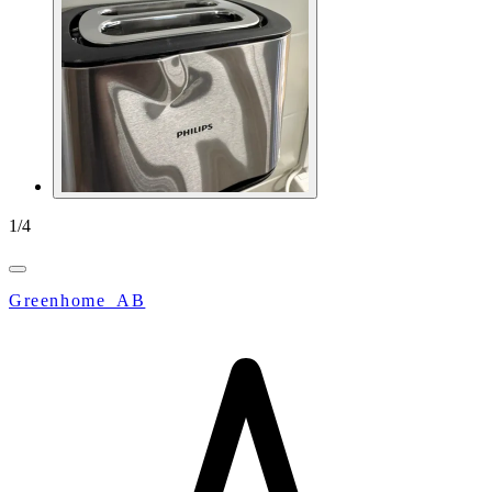
1
/
4
Greenhome_AB