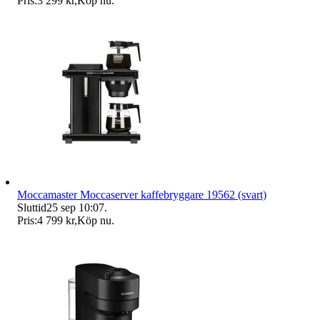
Pris:
3 299 kr
,
Köp nu
.
Moccamaster Moccaserver kaffebryggare 19562 (svart)
Sluttid
25 sep 10:07
.
Pris:
4 799 kr
,
Köp nu
.