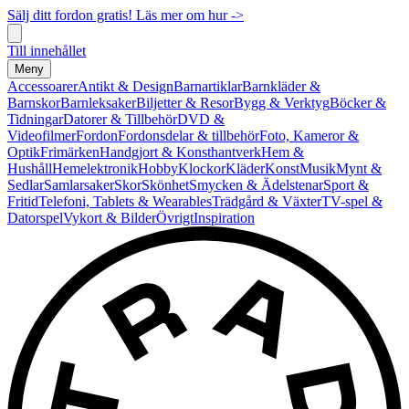
Sälj ditt fordon gratis! Läs mer om hur ->
Till innehållet
Meny
Accessoarer
Antikt & Design
Barnartiklar
Barnkläder &
Barnskor
Barnleksaker
Biljetter & Resor
Bygg & Verktyg
Böcker &
Tidningar
Datorer & Tillbehör
DVD &
Videofilmer
Fordon
Fordonsdelar & tillbehör
Foto, Kameror &
Optik
Frimärken
Handgjort & Konsthantverk
Hem &
Hushåll
Hemelektronik
Hobby
Klockor
Kläder
Konst
Musik
Mynt &
Sedlar
Samlarsaker
Skor
Skönhet
Smycken & Ädelstenar
Sport &
Fritid
Telefoni, Tablets & Wearables
Trädgård & Växter
TV-spel &
Datorspel
Vykort & Bilder
Övrigt
Inspiration