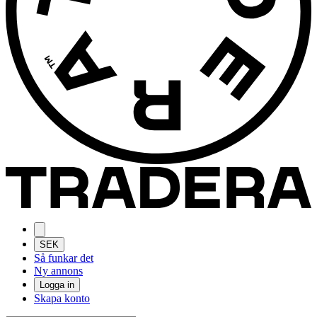
SEK
Så funkar det
Ny annons
Logga in
Skapa konto