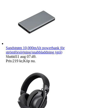
Sandstrøm 10,000mAh powerbank för
strömförsörjning/snabbladdning (grå)
Sluttid
11 aug 07:49
.
Pris:
219 kr
,
Köp nu
.