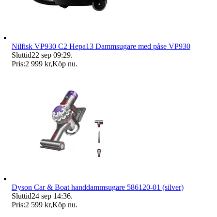
Nilfisk VP930 C2 Hepa13 Dammsugare med påse VP930
Sluttid
22 sep 09:29
.
Pris:
2 999 kr
,
Köp nu
.
Dyson Car & Boat handdammsugare 586120-01 (silver)
Sluttid
24 sep 14:36
.
Pris:
2 599 kr
,
Köp nu
.