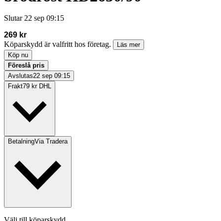
Slutar
22 sep 09:15
269 kr
Köparskydd är valfritt hos företag.
Läs mer
Köp nu
Föreslå pris
Avslutas
22 sep 09:15
Frakt
79 kr DHL
Betalning
Via Tradera
Välj till köparskydd