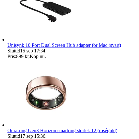
Unisynk 10 Port Dual Screen Hub adapter för Mac (svart)
Sluttid
15 sep 17:34
.
Pris:
899 kr
,
Köp nu
.
Oura-ring Gen3 Horizon smartring storlek 12 (roséguld)
Sluttid
17 sep 15:36
.