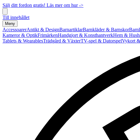
Sälj ditt fordon gratis! Läs mer om hur ->
Till innehållet
Meny
Accessoarer
Antikt & Design
Barnartiklar
Barnkläder & Barnskor
Barnl
Kameror & Optik
Frimärken
Handgjort & Konsthantverk
Hem & Hushå
Tablets & Wearables
Trädgård & Växter
TV-spel & Datorspel
Vykort &