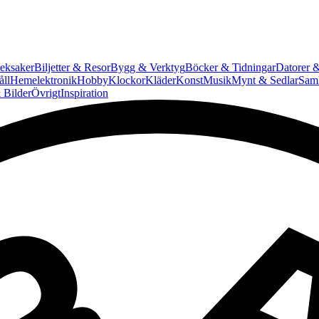
eksaker
Biljetter & Resor
Bygg & Verktyg
Böcker & Tidningar
Datorer &
ll
Hemelektronik
Hobby
Klockor
Kläder
Konst
Musik
Mynt & Sedlar
Saml
 Bilder
Övrigt
Inspiration