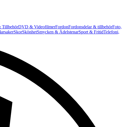
 Tillbehör
DVD & Videofilmer
Fordon
Fordonsdelar & tillbehör
Foto,
arsaker
Skor
Skönhet
Smycken & Ädelstenar
Sport & Fritid
Telefoni,