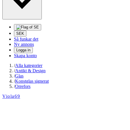
SEK
Så funkar det
Ny annons
Logga in
Skapa konto
/
Alla kategorier
/
Antikt & Design
/
Glas
/
Konstglas signerat
/
Orrefors
Viola69