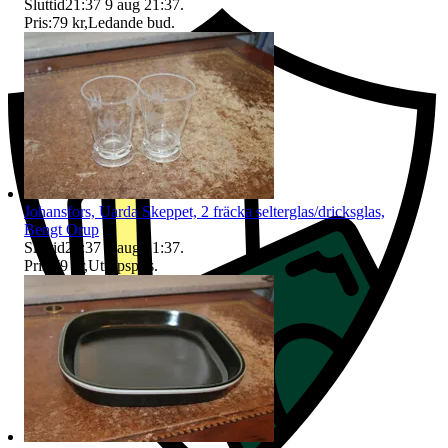
Sluttid
21:37
9 aug 21:37
.
Pris:
79 kr
,
Ledande bud
.
Johansfors, Uarda Skeppet, 2 fräcka selterglas/dricksglas,
Bengt Orup
Sluttid
21:37
9 aug 21:37
.
Pris:
79 kr
,
Utropspris
.