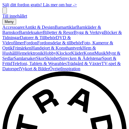
Sälj ditt fordon gratis! Läs mer om hur ->
Till innehållet
Meny
Accessoarer
Antikt & Design
Barnartiklar
Barnkläder &
Barnskor
Barnleksaker
Biljetter & Resor
Bygg & Verktyg
Böcker &
Tidningar
Datorer & Tillbehör
DVD &
Videofilmer
Fordon
Fordonsdelar & tillbehör
Foto, Kameror &
Optik
Frimärken
Handgjort & Konsthantverk
Hem &
Hushåll
Hemelektronik
Hobby
Klockor
Kläder
Konst
Musik
Mynt &
Sedlar
Samlarsaker
Skor
Skönhet
Smycken & Ädelstenar
Sport &
Fritid
Telefoni, Tablets & Wearables
Trädgård & Växter
TV-spel &
Datorspel
Vykort & Bilder
Övrigt
Inspiration