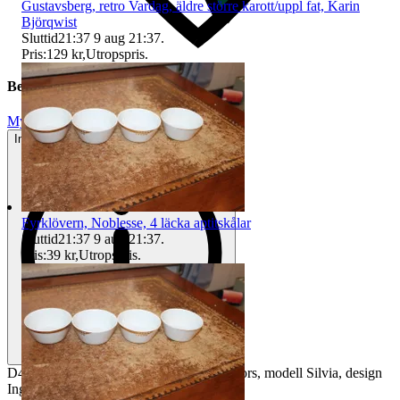
Gustavsberg, retro Vardag, äldre större karott/uppl fat, Karin
Björqwist
Sluttid
21:37
9 aug 21:37
.
Pris:
129 kr
,
Utropspris
.
Beskrivning
Mycket gott skick
Inga eller minimala tecken på användning
Fyrklövern, Noblesse, 4 läcka aptitskålar
Sluttid
21:37
9 aug 21:37
.
Pris:
39 kr
,
Utropspris
.
D4 äldre exklusiva whiskyglas från Orrefors, modell Silvia, design
Ingeborg Lundin,