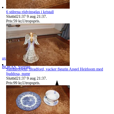
6 stilrena rödvinsglas i kristall
Sluttid
21:37
9 aug 21:37
.
Pris:
59 kr
,
Utropspris
.
axel_42
BORÅS
,
Sverige
Samlarobjekt, Bradford, vacker figurin Angel Heirloom med
ljuddosa, numr
Sluttid
21:37
9 aug 21:37
.
Pris:
99 kr
,
Utropspris
.