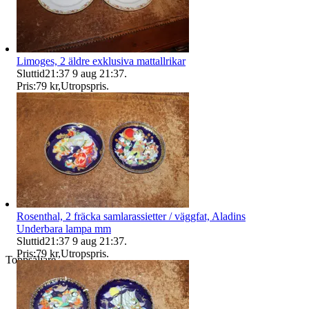
Limoges, 2 äldre exklusiva mattallrikar
Sluttid
21:37
9 aug 21:37
.
Pris:
79 kr
,
Utropspris
.
Rosenthal, 2 fräcka samlarassietter / väggfat, Aladins
Underbara lampa mm
Sluttid
21:37
9 aug 21:37
.
Pris:
79 kr
,
Utropspris
.
Toppsäljare