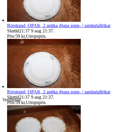
Rörstrand, OPAK, 2 antika djupa sopp- / samlartallrikar
Sluttid
21:37
9 aug 21:37
.
Pris:
59 kr
,
Utropspris
.
Rörstrand, OPAK, 2 antika djupa sopp- / samlartallrikar
Sluttid
21:37
9 aug 21:37
.
Verifierad
Pris:
59 kr
,
Utropspris
.