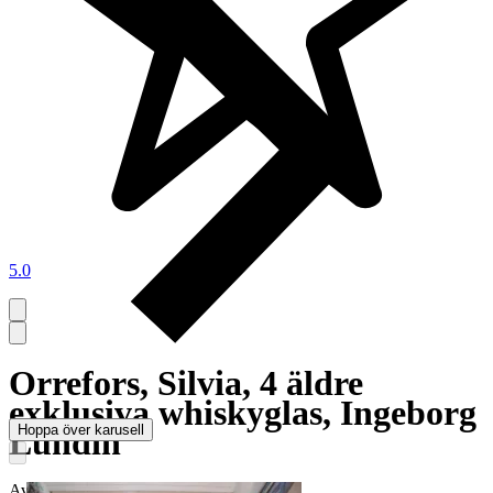
5.0
Orrefors, Silvia, 4 äldre
exklusiva whiskyglas, Ingeborg
Hoppa över karusell
Lundin
Avslutad
2 jul 18:53