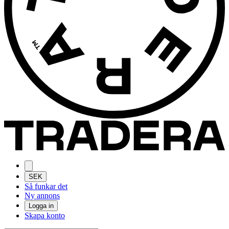
SEK
Så funkar det
Ny annons
Logga in
Skapa konto