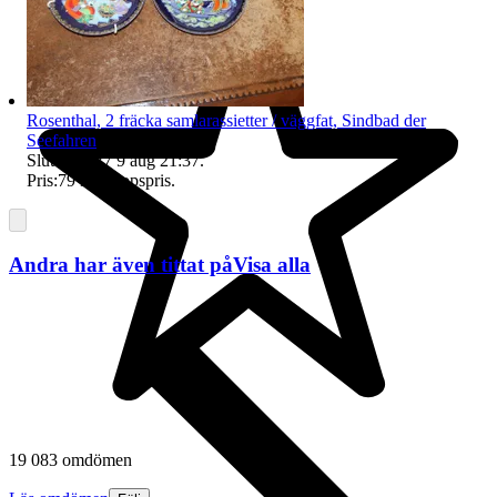
Rosenthal, 2 fräcka samlarassietter / väggfat, Sindbad der
Seefahren
Sluttid
21:37
9 aug 21:37
.
Pris:
79 kr
,
Utropspris
.
Andra har även tittat på
Visa alla
19 083 omdömen