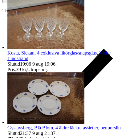
Traderas köparskydd
Kosta, Sickan, 4 exklusiva likörglas/snapsglas, Vicke
Lindstrand
Sluttid
19:06
9 aug 19:06
.
Pris:
39 kr
,
Utropspris
.
Gystavsberg, Blå Blom, 4 äldre läckra assietter, benporslin
Sluttid
21:37
9 aug 21:37
.