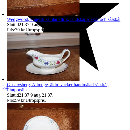
Wedgwood, engelsk samlartallrik, landskapsdekor och såsskål
Sluttid
21:37
9 aug 21:37
.
Pris:
39 kr
,
Utropspris
.
Gustavsberg, Allmoge, äldre vacker handmålad såsskål,
5.0
flintporslin
Sluttid
21:37
9 aug 21:37
.
Pris:
59 kr
,
Utropspris
.