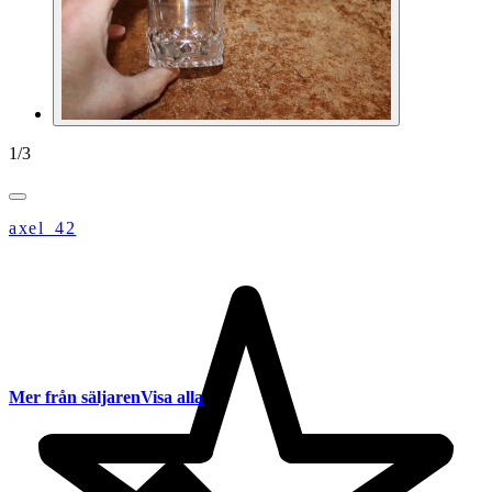
1
/
3
axel_42
Mer från säljaren
Visa alla