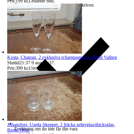
Pris:
199 kr
,
Ledande bud
.
Ersättning om varan inte är som beskriven
Kosta, Chateau, 2 exklusiva rchampagnglas, Bertil Vallien
Sluttid
21:37
9 aug 21:37
.
Pris:
399 kr
,
Utropspris
.
Johansfors, Uarda Skeppet, 2 fräcka selterglas/dricksglas,
Ersättning om du inte får din vara
Bengt Orup