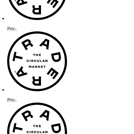
Pris:
.
Pris:
.