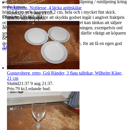
som formgav servisen 1952. Vacker fasettslipning / rutslipning kring
nedre kupan,
Fyrklövern, Noblesse, 4 läcka aptitskålar
höjd 6,8 cm och diameter 6,2 cm, hela och i mycket fint skick.
Sluttid
21:37
9 aug 21:37
.
Objektnr
736 965 261
Förpackningsmaterial för att skydda godset ingår i angivet fraktpris
Pris:
39 kr
,
Utropspris
.
och packning sker mycket omsorgsfullt. Det kan tänkas att säljare
Visningar
101
och köpare tolkar olika inslag i textbeskrivningen, exempelvis ord
som "bruksskick" mm, på olika sätt, det är därför viktigt att köparen
Publicerad
18 jun 18:53
också tar
del av bifogade bilder, gärna uppförstorade, för att få en egen god
Anmäl
Sälj liknande
och välgrundad bild av skicket.
Gustavsberg, retro, Grå Ränder, 3 flata tallrikar, Wilhelm Kåge,
21 cm
Sluttid
21:37
9 aug 21:37
.
Pris:
79 kr
,
Ledande bud
.