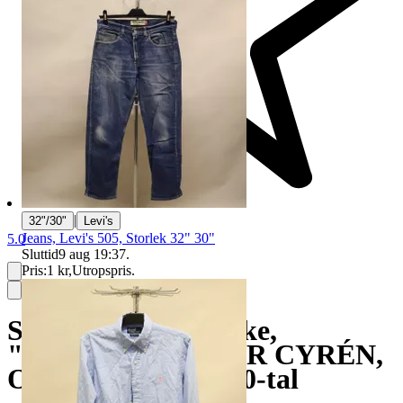
|
32"/30"
Levi's
Jeans, Levi's 505, Storlek 32" 30"
5.0
Sluttid
9 aug 19:37
.
Pris:
1 kr
,
Utropspris
.
Skål Vas & Ljusstake,
"Sofiero", GUNNAR CYRÉN,
Orrefors, Glas, 1900-tal