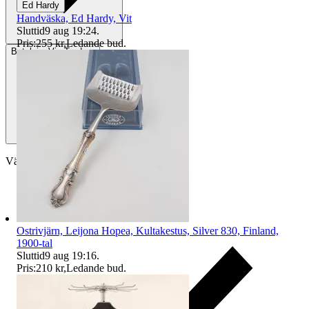
Ed Hardy
Handväska, Ed Hardy, Vit
Sluttid
9 aug 19:24
.
Pris:
255 kr
,
Ledande bud
.
Betalning
Via Tradera
Välj till köparskydd
Ostrivjärn, Leijona Hopea, Kultakestus, Silver 830, Finland,
1900-tal
Sluttid
9 aug 19:16
.
Pris:
210 kr
,
Ledande bud
.