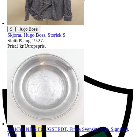
|
S
Hugo Boss
Skjorta, Hugo Boss, Storlek S
Sluttid
9 aug 19:27
.
Pris:
1 kr
,
Utropspris
.
Ersättning om du inte får din vara
Skål/Fat, NILS FOUGSTEDT, Firma Svenskt Tenn, Signerad,
1925