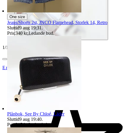
One size
Jeans/Shorts 2st, JNCO Flamehead, Storlek 14, Retro
Sluttid
9 aug 19:31
.
Pris:
340 kr
,
Ledande bud
.
1
/
11
ErikshjälpenSecondHandSTHLM
Plånbok, See By Chloé, Läder
Sluttid
9 aug 19:40
.
Pris:
215 kr
,
Ledande bud
.