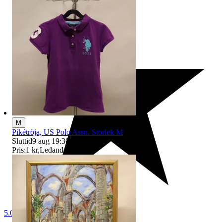
M
Pikétröja, US Polo Assn. Storlek M
Sluttid
9 aug 19:30
.
Pris:
1 kr
,
Ledande bud
.
5.0