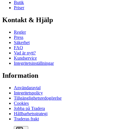
Butik
Priser
Kontakt & Hjälp
Regler
Press
Säkerhet
FAQ
Vad är nytt?
Kundservice
Integritetsinställningar
Information
Användaravtal
Integritetspolicy
Tillgänglighetsredogörelse
Cookies
Jobba på Tradera
Hållbarhetsstrategi
Traderas frakt