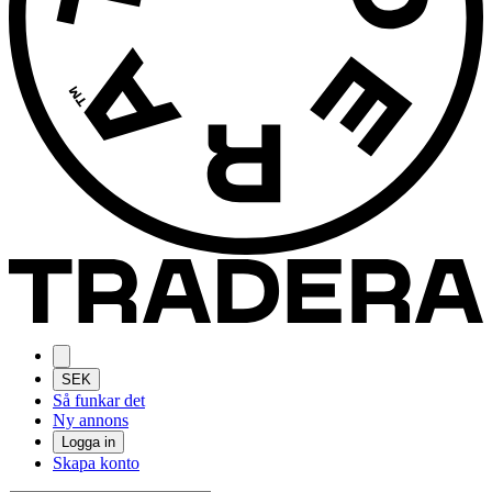
SEK
Så funkar det
Ny annons
Logga in
Skapa konto