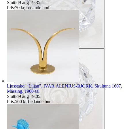
Sluttid
9 aug 19:35
.
Pris:
70 kr
,
Ledande bud
.
Ljusstake, "Liljan", IVAR ÅLENIUS-BJÖRK, Skultuna 1607,
Mässing, 1900-tal
Sluttid
9 aug 19:05
.
Pris:
560 kr
,
Ledande bud
.