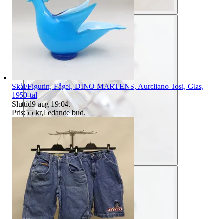
Skål/Figurin, Fågel, DINO MARTENS, Aureliano Tosi, Glas,
1950-tal
Sluttid
9 aug 19:04
.
Pris:
55 kr
,
Ledande bud
.