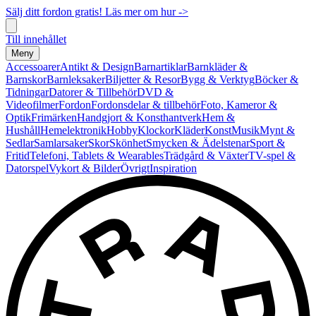
Sälj ditt fordon gratis! Läs mer om hur ->
Till innehållet
Meny
Accessoarer
Antikt & Design
Barnartiklar
Barnkläder &
Barnskor
Barnleksaker
Biljetter & Resor
Bygg & Verktyg
Böcker &
Tidningar
Datorer & Tillbehör
DVD &
Videofilmer
Fordon
Fordonsdelar & tillbehör
Foto, Kameror &
Optik
Frimärken
Handgjort & Konsthantverk
Hem &
Hushåll
Hemelektronik
Hobby
Klockor
Kläder
Konst
Musik
Mynt &
Sedlar
Samlarsaker
Skor
Skönhet
Smycken & Ädelstenar
Sport &
Fritid
Telefoni, Tablets & Wearables
Trädgård & Växter
TV-spel &
Datorspel
Vykort & Bilder
Övrigt
Inspiration