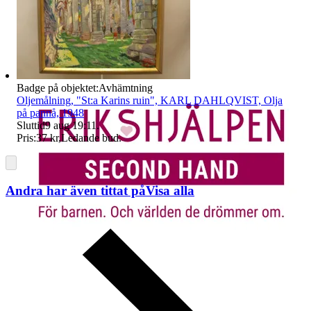
Badge på objektet:
Avhämtning
Oljemålning, "St:a Karins ruin", KARL DAHLQVIST, Olja
på pannå, 1948
Sluttid
9 aug 19:11
.
Pris:
37 kr
,
Ledande bud
.
Andra har även tittat på
Visa alla