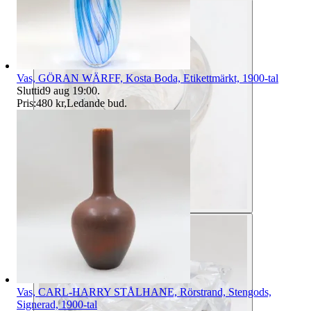
Vas, GÖRAN WÄRFF, Kosta Boda, Etikettmärkt, 1900-tal
Sluttid
9 aug 19:00
.
Pris:
480 kr
,
Ledande bud
.
Vas, CARL-HARRY STÅLHANE, Rörstrand, Stengods,
Signerad, 1900-tal