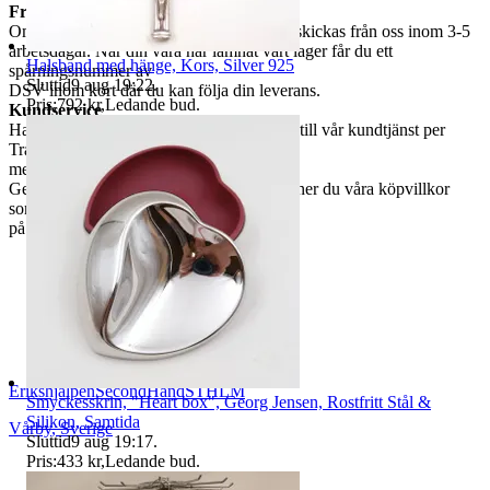
Frakt
Om du har valt frakt kommer din vara att skickas från oss inom 3-5
arbetsdagar. När din vara har lämnat vårt lager får du ett
Halsband med hänge, Kors, Silver 925
spårningsnummer av
Sluttid
9 aug 19:22
.
DSV inom kort där du kan följa din leverans.
Pris:
792 kr
,
Ledande bud
.
Kundservice
Har du frågor eller funderingar hör av dig till vår kundtjänst per
Traderas
meddelande funktion.
Genom att buda på våra annonser godkänner du våra köpvillkor
som du hittar
på vår infosida här på Tradera.
ErikshjälpenSecondHandSTHLM
Smyckesskrin, "Heart box", Georg Jensen, Rostfritt Stål &
Silikon, Samtida
Vårby
,
Sverige
Sluttid
9 aug 19:17
.
Pris:
433 kr
,
Ledande bud
.