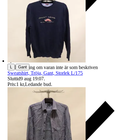
|
Ersättning om varan inte är som beskriven
L
Gant
Sweatshirt, Tröja, Gant, Storlek L/175
Sluttid
9 aug 19:07
.
Pris:
1 kr
,
Ledande bud
.