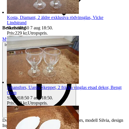
Kosta, Diamant, 2 äldre exklusiva rödvinsglas, Vicke
Lindstrand
Sluttid
18:50
7 aug 18:50
.
Beskrivning
Pris:
229 kr
,
Utropspris
.
Mycket gott skick
Inga eller minimala tecken på användning
Johansfors, Uarda Skeppet, 2 fräcka vinglas etsad dekor, Bengt
Orup
Sluttid
18:50
7 aug 18:50
.
Pris:
129 kr
,
Utropspris
.
D4 äldre exklusiva whiskyglas från Orrefors, modell Silvia, design
Ingeborg Lundin,