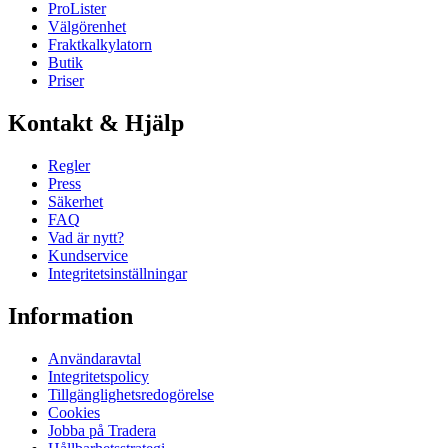
ProLister
Välgörenhet
Fraktkalkylatorn
Butik
Priser
Kontakt & Hjälp
Regler
Press
Säkerhet
FAQ
Vad är nytt?
Kundservice
Integritetsinställningar
Information
Användaravtal
Integritetspolicy
Tillgänglighetsredogörelse
Cookies
Jobba på Tradera