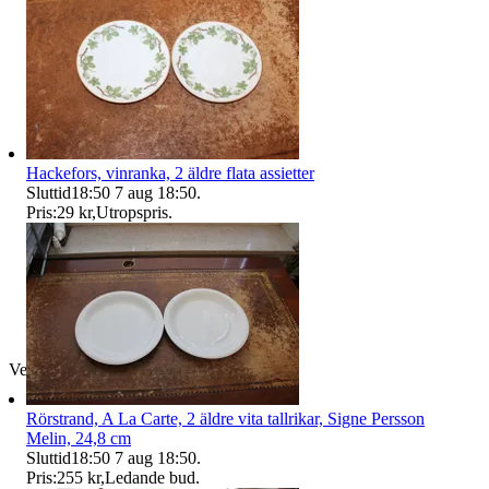
Hackefors, vinranka, 2 äldre flata assietter
Sluttid
18:50
7 aug 18:50
.
Pris:
29 kr
,
Utropspris
.
Verifierad
Rörstrand, A La Carte, 2 äldre vita tallrikar, Signe Persson
Melin, 24,8 cm
Sluttid
18:50
7 aug 18:50
.
Pris:
255 kr
,
Ledande bud
.