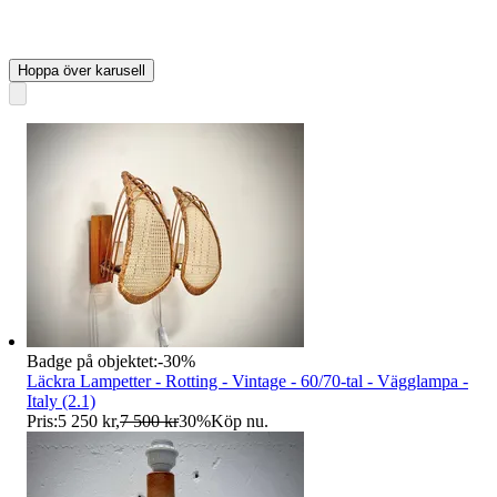
Hoppa över karusell
Badge på objektet:
-
30
%
Läckra Lampetter - Rotting - Vintage - 60/70-tal - Vägglampa -
Italy (2.1)
Pris:
5 250 kr
,
7 500 kr
30
%
Köp nu
.