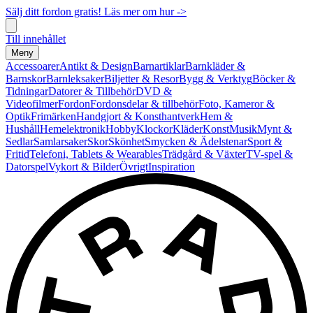
Sälj ditt fordon gratis! Läs mer om hur ->
Till innehållet
Meny
Accessoarer
Antikt & Design
Barnartiklar
Barnkläder &
Barnskor
Barnleksaker
Biljetter & Resor
Bygg & Verktyg
Böcker &
Tidningar
Datorer & Tillbehör
DVD &
Videofilmer
Fordon
Fordonsdelar & tillbehör
Foto, Kameror &
Optik
Frimärken
Handgjort & Konsthantverk
Hem &
Hushåll
Hemelektronik
Hobby
Klockor
Kläder
Konst
Musik
Mynt &
Sedlar
Samlarsaker
Skor
Skönhet
Smycken & Ädelstenar
Sport &
Fritid
Telefoni, Tablets & Wearables
Trädgård & Växter
TV-spel &
Datorspel
Vykort & Bilder
Övrigt
Inspiration