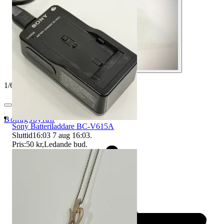
1
/
6
Bohagsbyrån
Sony Batteriladdare BC-V615A
Sluttid
16:03
7 aug 16:03
.
Pris:
50 kr
,
Ledande bud
.