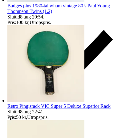
Badges pins 1980-tal wham vintage 80’s Paul Young
Thompson Twins (1.2)
Sluttid
8 aug 20:54
.
Pris:
100 kr
,
Utropspris
.
Retro Pingisrack VIC Super 5 Deluxe Superior Rack
Sluttid
8 aug 22:41
.
Pris:
50 kr
,
Utropspris
.
Ersättning om du inte får din vara