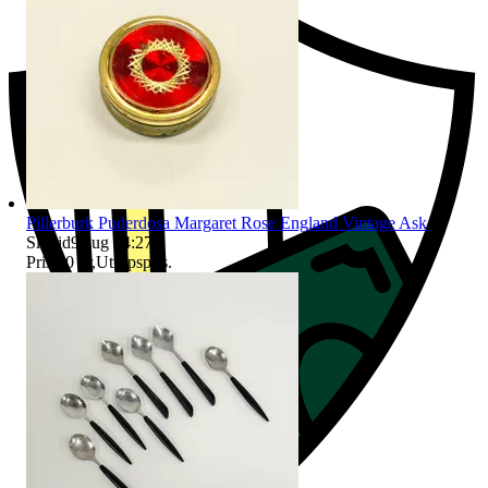
Pillerburk Puderdosa Margaret Rose England Vintage Ask
Sluttid
9 aug 14:27
.
Pris:
50 kr
,
Utropspris
.