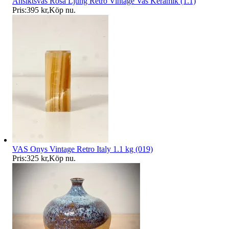
Ansiktsvas Rosa Ljung Retro Vintage Vas Keramik (1.1)
Pris:
395 kr
,
Köp nu
.
VAS Onys Vintage Retro Italy 1.1 kg (019)
Pris:
325 kr
,
Köp nu
.