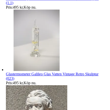
(1.1)
Pris:
495 kr
,
Köp nu
.
Glastermometer Galileo Glas Vatten Vintage Retro Skulptur
(023)
Pris:
495 kr
,
Köp nu
.