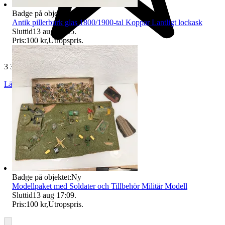
Badge på objektet:
Ny
Antik pillerburk glas 1800/1900-tal Koppar Lantligt lockask
Sluttid
13 aug 17:05
.
Pris:
100 kr
,
Utropspris
.
3 326 omdömen
Läs omdömen
Följ
Badge på objektet:
Ny
Modellpaket med Soldater och Tillbehör Militär Modell
Sluttid
13 aug 17:09
.
Pris:
100 kr
,
Utropspris
.