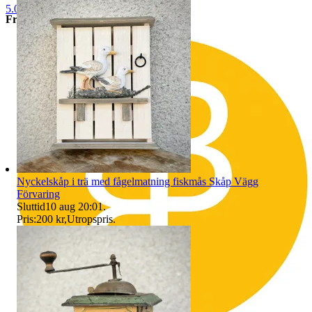
5.0
Frakt:
I våra fraktpriser ingår emballage och hantering.
Avhämtning:
Vi erbjuder avhämtning i vår butik i Hässleholm, och det behöver
ske efter de tider som vi kan erbjuda, dock senast 7 dagar efter
inkommen betalning.
Sker ingen avhämtning efter 7 dagar så lämnas negativt omdöme
och du blir blockerad från framtida köp hos oss.
Betalning:
Betalning skall ske senast 3 dagar efter avslutad auktion.
Inkommer ingen betalning så läggs objektet ut igen utan undantag
Nyckelskåp i trä med fågelmatning fiskmås Skåp Vägg
Förvaring
Köpare utanför sveriges gränsen måste kontakta oss innan bud läggs
Sluttid
10 aug 20:01
.
så vi kan räkna ut vad
Pris:
200 kr
,
Utropspris
.
frakten kommer att kosta och om det går att skicka med spårbar frakt
vilket är ett krav från oss.
Väljer man att buda utan att kontakta oss först så förbehåller vi oss
rätten att avbryta köpet och du som köpare
blir blockerad från framtida köp. Vi godkänner inte att man ber oss
att manipulera tullavgiften, då det är olagligt och köper kommer att
hävas.
Länder vi inte skickar till är bland annat Taiwan.