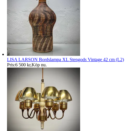
LISA LARSON Bordslampa XL Stengods Vintage 42 cm (L2)
Pris:
6 500 kr
,
Köp nu
.