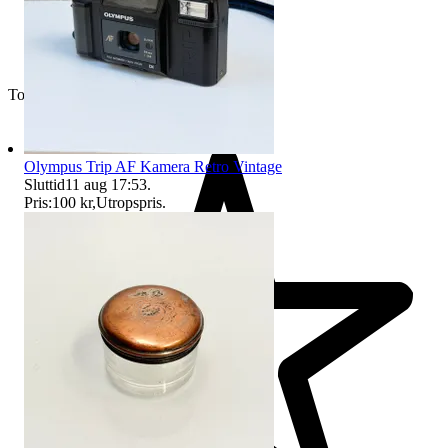
Toppsäljare
Olympus Trip AF Kamera Retro Vintage
Sluttid
11 aug 17:53
.
Pris:
100 kr
,
Utropspris
.