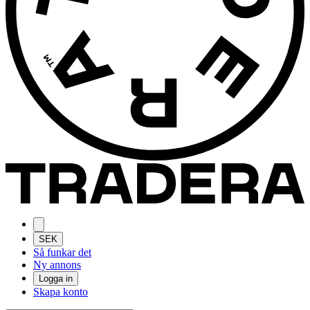
SEK
Så funkar det
Ny annons
Logga in
Skapa konto