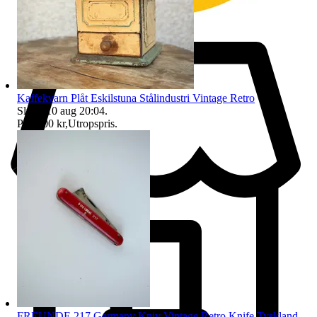
Lycka till
Kaffekvarn Plåt Eskilstuna Stålindustri Vintage Retro
Sluttid
10 aug 20:04
.
Pris:
100 kr
,
Utropspris
.
FREUNDE 217 Germany Kniv Vintage Retro Knife Tyskland