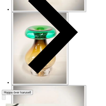
Hoppa över karusell