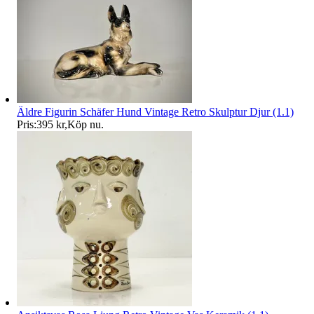
Äldre Figurin Schäfer Hund Vintage Retro Skulptur Djur (1.1)
Pris:
395 kr
,
Köp nu
.