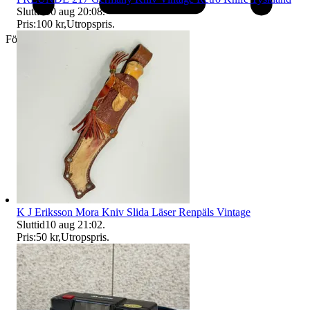
Sluttid
10 aug 20:08
.
Pris:
100 kr
,
Utropspris
.
Företag
K J Eriksson Mora Kniv Slida Läser Renpäls Vintage
Sluttid
10 aug 21:02
.
Pris:
50 kr
,
Utropspris
.