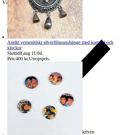
Välj till köparskydd
Antikt yemenitiskt silverfiligranshänge med karneol och
klockor
Sluttid
8 aug 11:04
.
Pris:
400 kr
,
Utropspris
.
Ersättning om varan inte är som beskriven