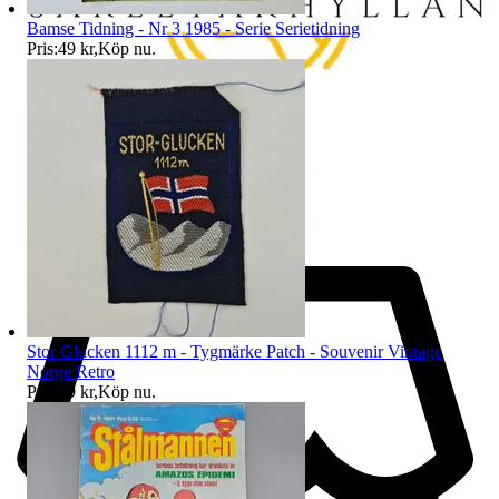
Bamse Tidning - Nr 3 1985 - Serie Serietidning
Pris:
49 kr
,
Köp nu
.
Stor Glucken 1112 m - Tygmärke Patch - Souvenir Vintage
Norge Retro
Pris:
99 kr
,
Köp nu
.