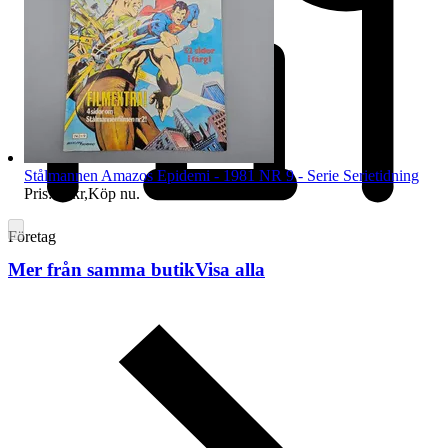
Stålmannen Amazos Epidemi - 1981 NR 9 - Serie Serietidning
Pris:
39 kr
,
Köp nu
.
Företag
Mer från samma butik
Visa alla