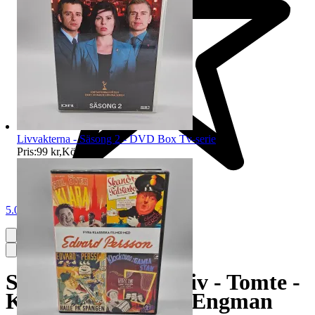
Livvakterna - Säsong 2 - DVD Box Tv-serie
Pris:
99 kr
,
Köp nu
.
5.0
Skål i glas - Julmotiv - Tomte -
Kosta Design Kjell Engman