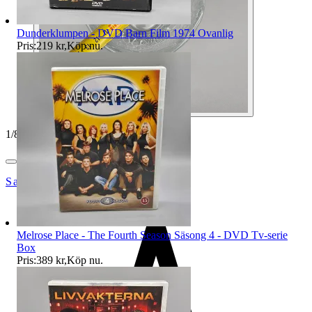
Dunderklumpen - DVD Barn Film 1974 Ovanlig
Pris:
219 kr
,
Köp nu
.
1
/
8
SakLetarHyllan
Melrose Place - The Fourth Season Säsong 4 - DVD Tv-serie
Box
Pris:
389 kr
,
Köp nu
.