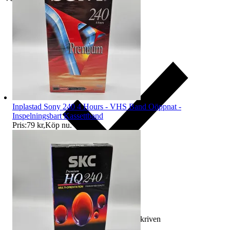
Inplastad Sony 240 4 Hours - VHS Band Oöppnat -
Inspelningsbart Kassettband
Pris:
79 kr
,
Köp nu
.
Ersättning om varan inte är som beskriven