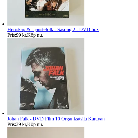
Herrskap & Tjänstefolk - Säsong 2 - DVD box
Pris:
99 kr
,
Köp nu
.
Johan Falk - DVD Film 10 Organizatsija Karayan
Pris:
39 kr
,
Köp nu
.