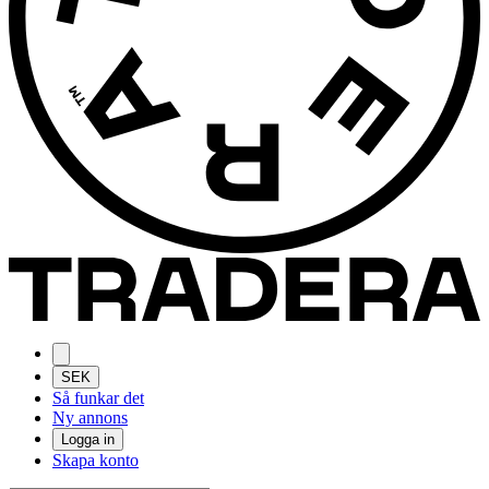
SEK
Så funkar det
Ny annons
Logga in
Skapa konto