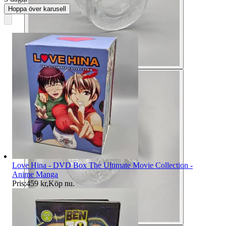
Hoppa över karusell
Love Hina - DVD Box The Ultimate Movie Collection -
Anime Manga
Pris:
459 kr
,
Köp nu
.