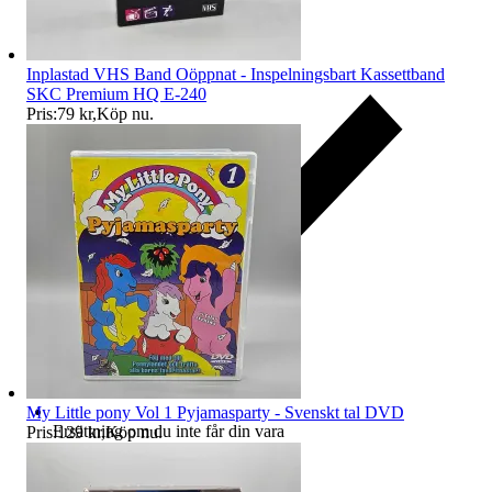
Inplastad VHS Band Oöppnat - Inspelningsbart Kassettband
SKC Premium HQ E-240
Pris:
79 kr
,
Köp nu
.
My Little pony Vol 1 Pyjamasparty - Svenskt tal DVD
Ersättning om du inte får din vara
Pris:
129 kr
,
Köp nu
.