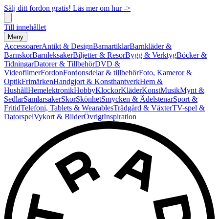
Sälj ditt fordon gratis! Läs mer om hur ->
Till innehållet
Meny
Accessoarer
Antikt & Design
Barnartiklar
Barnkläder &
Barnskor
Barnleksaker
Biljetter & Resor
Bygg & Verktyg
Böcker &
Tidningar
Datorer & Tillbehör
DVD &
Videofilmer
Fordon
Fordonsdelar & tillbehör
Foto, Kameror &
Optik
Frimärken
Handgjort & Konsthantverk
Hem &
Hushåll
Hemelektronik
Hobby
Klockor
Kläder
Konst
Musik
Mynt &
Sedlar
Samlarsaker
Skor
Skönhet
Smycken & Ädelstenar
Sport &
Fritid
Telefoni, Tablets & Wearables
Trädgård & Växter
TV-spel &
Datorspel
Vykort & Bilder
Övrigt
Inspiration