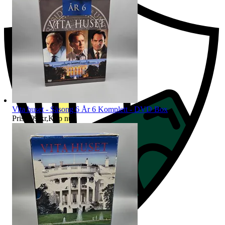
Vita huset - Säsong 6 År 6 Komplett - DVD Box
Pris:
109 kr
,
Köp nu
.