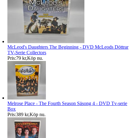
McLeod's Daughters The Beginning - DVD McLeods Döttrar
TV-Serie Collectors
Pris:
79 kr
,
Köp nu
.
Melrose Place - The Fourth Season Säsong 4 - DVD Tv-serie
Box
Pris:
389 kr
,
Köp nu
.