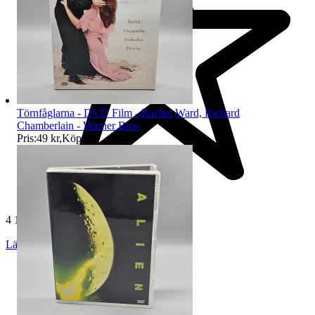
Törnfåglarna - DVD Film - Rachel Ward, Richard
Chamberlain - Warner Bros
Pris:
49 kr
,
Köp nu
.
4 123 omdömen
Läs omdömen
Följ