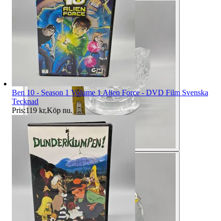
Ben 10 - Season 1 Volume 1 Alien Force - DVD Film Svenska
Tecknad
Pris:
119 kr
,
Köp nu
.