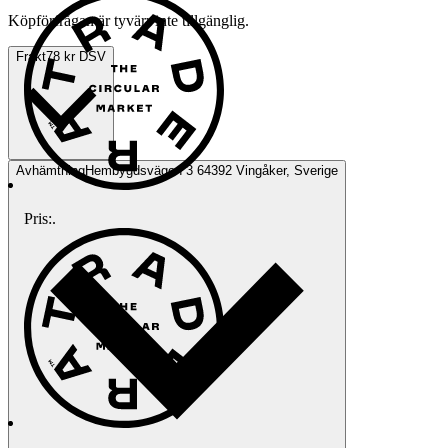
Köpförfrågan är tyvärr inte tillgänglig.
Frakt
78 kr DSV
Avhämtning
Hembygdsvägen 3 64392 Vingåker, Sverige
Pris:
.