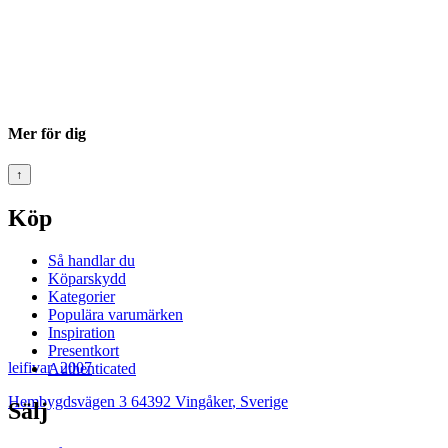
Mer för dig
↑
Köp
Så handlar du
Köparskydd
Kategorier
Populära varumärken
Inspiration
Presentkort
leifivar_2007
Authenticated
Hembygdsvägen 3 64392 Vingåker
,
Sverige
Sälj