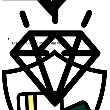
Ersättning om du inte får din vara