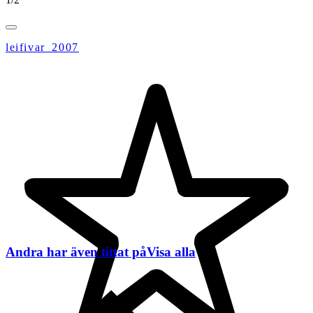
leifivar_2007
Andra har även tittat på
Visa alla