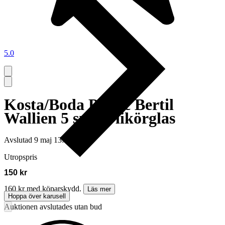
5.0
Kosta/Boda Picnic Bertil
Wallien 5 snaps/likörglas
Avslutad
9 maj 13:40
Utropspris
150 kr
160 kr med köparskydd.
Läs mer
Hoppa över karusell
Auktionen avslutades utan bud