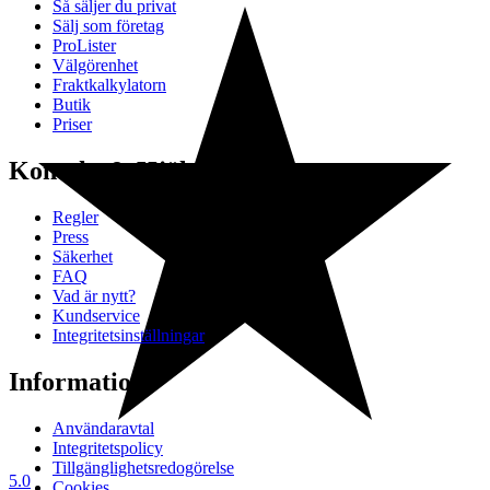
Så säljer du privat
Sälj som företag
ProLister
Välgörenhet
Fraktkalkylatorn
Butik
Priser
Kontakt & Hjälp
Regler
Press
Säkerhet
FAQ
Vad är nytt?
Kundservice
Integritetsinställningar
Information
Användaravtal
Integritetspolicy
Tillgänglighetsredogörelse
5.0
Cookies