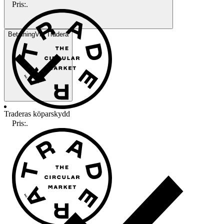
Pris:
.
Betalning
Via Tradera
Traderas köparskydd
Pris:
.