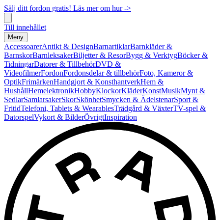
Sälj ditt fordon gratis! Läs mer om hur ->
Till innehållet
Meny
Accessoarer
Antikt & Design
Barnartiklar
Barnkläder &
Barnskor
Barnleksaker
Biljetter & Resor
Bygg & Verktyg
Böcker &
Tidningar
Datorer & Tillbehör
DVD &
Videofilmer
Fordon
Fordonsdelar & tillbehör
Foto, Kameror &
Optik
Frimärken
Handgjort & Konsthantverk
Hem &
Hushåll
Hemelektronik
Hobby
Klockor
Kläder
Konst
Musik
Mynt &
Sedlar
Samlarsaker
Skor
Skönhet
Smycken & Ädelstenar
Sport &
Fritid
Telefoni, Tablets & Wearables
Trädgård & Växter
TV-spel &
Datorspel
Vykort & Bilder
Övrigt
Inspiration