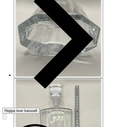
Hoppa över karusell