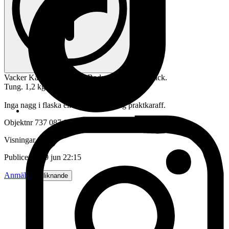
Vacker Karaff från Kosta Boda. Mycket fint skick.
Tung. 1,2 kg
Inga nagg i flaska eller kork. En riktig praktkaraff.
Objektnr
737 087 835
Visningar
85
Publicerad
19 jun 22:15
Anmäl
Sälj liknande