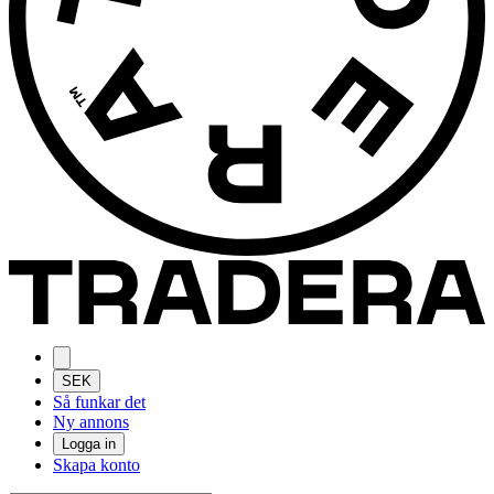
SEK
Så funkar det
Ny annons
Logga in
Skapa konto