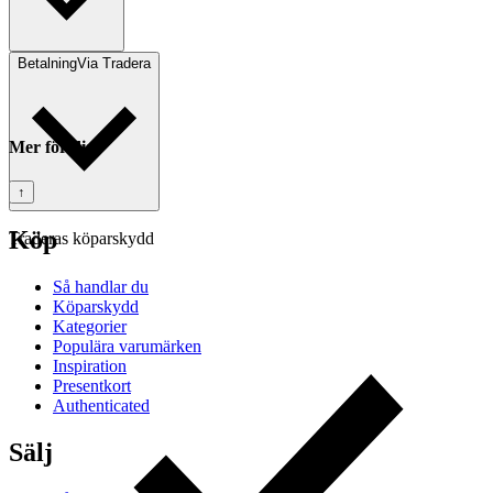
Betalning
Via Tradera
Mer för dig
↑
Köp
Traderas köparskydd
Så handlar du
Köparskydd
Kategorier
Populära varumärken
Inspiration
Presentkort
Authenticated
Sälj