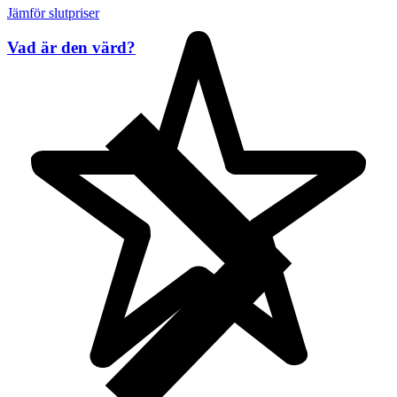
Jämför slutpriser
Vad är den värd?