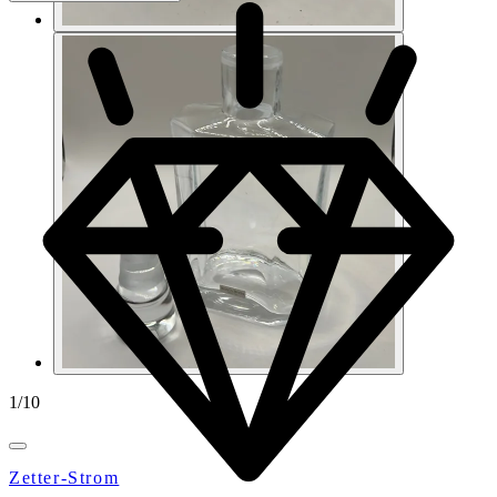
1
/
10
Zetter-Strom