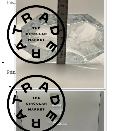
Pris:
.
Pris:
.