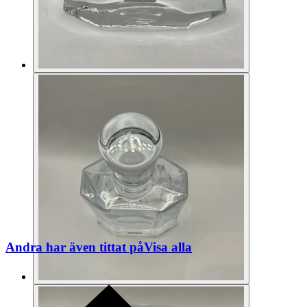
Andra har även tittat på
Visa alla