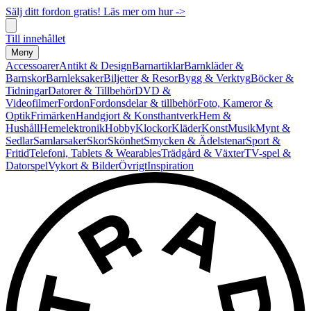
Sälj ditt fordon gratis! Läs mer om hur ->
Till innehållet
Meny
Accessoarer
Antikt & Design
Barnartiklar
Barnkläder &
Barnskor
Barnleksaker
Biljetter & Resor
Bygg & Verktyg
Böcker &
Tidningar
Datorer & Tillbehör
DVD &
Videofilmer
Fordon
Fordonsdelar & tillbehör
Foto, Kameror &
Optik
Frimärken
Handgjort & Konsthantverk
Hem &
Hushåll
Hemelektronik
Hobby
Klockor
Kläder
Konst
Musik
Mynt &
Sedlar
Samlarsaker
Skor
Skönhet
Smycken & Ädelstenar
Sport &
Fritid
Telefoni, Tablets & Wearables
Trädgård & Växter
TV-spel &
Datorspel
Vykort & Bilder
Övrigt
Inspiration