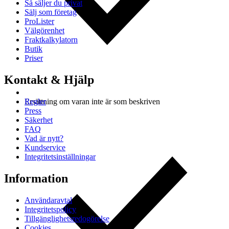
Så säljer du privat
Sälj som företag
ProLister
Välgörenhet
Fraktkalkylatorn
Butik
Priser
Kontakt & Hjälp
Regler
Ersättning om varan inte är som beskriven
Press
Säkerhet
FAQ
Vad är nytt?
Kundservice
Integritetsinställningar
Information
Användaravtal
Integritetspolicy
Tillgänglighetsredogörelse
Cookies