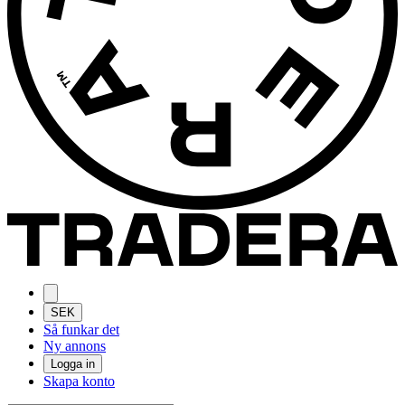
SEK
Så funkar det
Ny annons
Logga in
Skapa konto