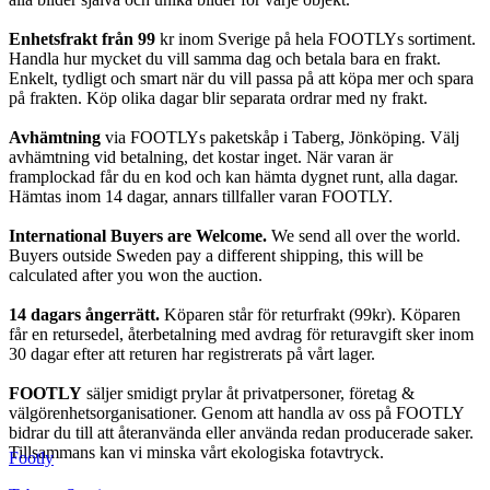
Enhetsfrakt från 99
kr inom Sverige på hela FOOTLYs sortiment.
Handla hur mycket du vill samma dag och betala bara en frakt.
Enkelt, tydligt och smart när du vill passa på att köpa mer och spara
på frakten. Köp olika dagar blir separata ordrar med ny frakt.
Avhämtning
via FOOTLYs paketskåp i Taberg, Jönköping. Välj
avhämtning vid betalning, det kostar inget. När varan är
framplockad får du en kod och kan hämta dygnet runt, alla dagar.
Hämtas inom 14 dagar, annars tillfaller varan FOOTLY.
International Buyers are Welcome.
We send all over the world.
Buyers outside Sweden pay a different shipping, this will be
calculated after you won the auction.
14 dagars ångerrätt.
Köparen står för returfrakt (99kr). Köparen
får en retursedel, återbetalning med avdrag för returavgift sker inom
30 dagar efter att returen har registrerats på vårt lager.
FOOTLY
säljer smidigt prylar åt privatpersoner, företag &
välgörenhetsorganisationer. Genom att handla av oss på FOOTLY
bidrar du till att återanvända eller använda redan producerade saker.
Tillsammans kan vi minska vårt ekologiska fotavtryck.
Footly