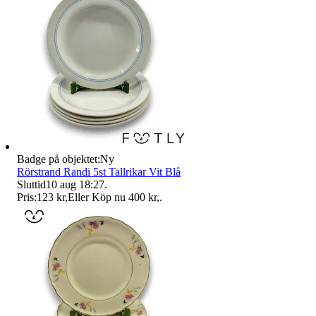
Badge på objektet:
Ny
Rörstrand Randi 5st Tallrikar Vit Blå
Sluttid
10 aug 18:27
.
Pris:
123 kr
,
Eller Köp nu
400 kr
,
.