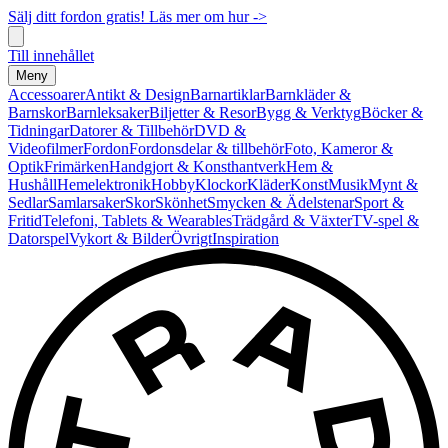
Sälj ditt fordon gratis! Läs mer om hur ->
Till innehållet
Meny
Accessoarer
Antikt & Design
Barnartiklar
Barnkläder &
Barnskor
Barnleksaker
Biljetter & Resor
Bygg & Verktyg
Böcker &
Tidningar
Datorer & Tillbehör
DVD &
Videofilmer
Fordon
Fordonsdelar & tillbehör
Foto, Kameror &
Optik
Frimärken
Handgjort & Konsthantverk
Hem &
Hushåll
Hemelektronik
Hobby
Klockor
Kläder
Konst
Musik
Mynt &
Sedlar
Samlarsaker
Skor
Skönhet
Smycken & Ädelstenar
Sport &
Fritid
Telefoni, Tablets & Wearables
Trädgård & Växter
TV-spel &
Datorspel
Vykort & Bilder
Övrigt
Inspiration