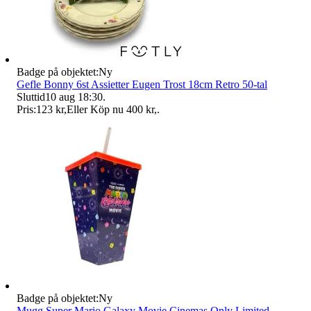
Badge på objektet:
Ny
Gefle Bonny 6st Assietter Eugen Trost 18cm Retro 50-tal
Sluttid
10 aug 18:30
.
Pris:
123 kr
,
Eller Köp nu
400 kr
,
.
Badge på objektet:
Ny
Mugg Super Mario Galaxy Movie Cinemas Only Limited