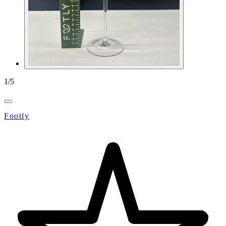
1
/
5
Footly