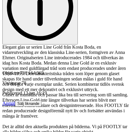
Elegant glas ur serien Line Gold från Kosta Boda, en
vidareutveckling av den klassiska Line-serien, formgiven av Anna
Ehrner. Originalserien Line introducerades 1984 och tillverkas än
idag hos Kosta Boda. Medan denna Line Gold är en exklusiv
variation med guldfärgad tråd som endast producerades under åren
Objektnr
736 164 965
1988–1999. Den karakteristiska tråden som löper genom glaset
skapas för hand under tillverkningen sedan målas i guld för hand
Visningar
78
och det gör varje exemplar unikt. Serien kombinerar tidlös svensk
design med ett mer dekorativt och exklusivt uttryck.
Publicerad
13 jun 16:19
Glaset är munblåst och passar lika bra till servering som till samling.
Eftersom Line Gold inte längre tillverkas har serien blivit mer
Anmäl
Sälj liknande
eftertraktad bland samlare och designintresserade. Hos FOOTLY får
redan producerade designföremål nytt liv och fortsätter användas i
många år framöver.
Det är alltid den aktuella produkten på bilderna. Vi på FOOTLY tar
alla bilder själva och unika bilder för varje objekt.