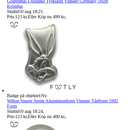
Gräfenthal Ljusstake Tyskland Vintage Germany 16cm
Kronljus
Sluttid
10 aug 18:21
.
Pris:
123 kr
,
Eller Köp nu
499 kr
,
.
Badge på objektet:
Ny
Wilton Snurre Sprätt Aluminiumform Vintage Tårtform 1992
Form
Sluttid
10 aug 18:24
.
Pris:
123 kr
,
Eller Köp nu
400 kr
,
.