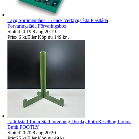
Tayg Sortimentlåda 15 Fack Verktygslåda Plastlåda
Förvaringslåda Förvaringsbox
Sluttid
20:19
8 aug 20:19
.
Pris:
46 kr
,
Eller Köp nu
149 kr
,
.
Tallrikställ 15cm Ställ Inredning Display Foto Reselling Loppis
Butik FOOTLY
Sluttid
20:20
8 aug 20:20
.
Pris:
25 kr
,
Eller Köp nu
49 kr
,
.