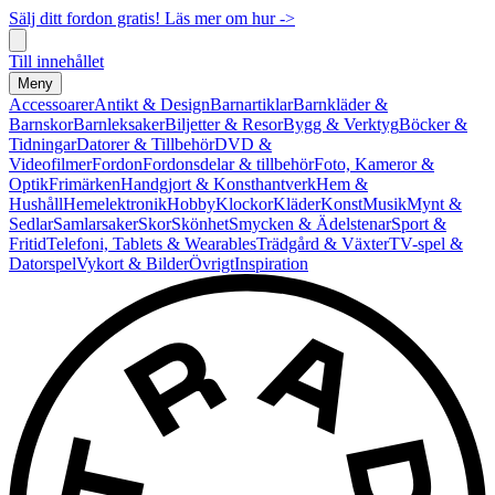
Sälj ditt fordon gratis! Läs mer om hur ->
Till innehållet
Meny
Accessoarer
Antikt & Design
Barnartiklar
Barnkläder &
Barnskor
Barnleksaker
Biljetter & Resor
Bygg & Verktyg
Böcker &
Tidningar
Datorer & Tillbehör
DVD &
Videofilmer
Fordon
Fordonsdelar & tillbehör
Foto, Kameror &
Optik
Frimärken
Handgjort & Konsthantverk
Hem &
Hushåll
Hemelektronik
Hobby
Klockor
Kläder
Konst
Musik
Mynt &
Sedlar
Samlarsaker
Skor
Skönhet
Smycken & Ädelstenar
Sport &
Fritid
Telefoni, Tablets & Wearables
Trädgård & Växter
TV-spel &
Datorspel
Vykort & Bilder
Övrigt
Inspiration