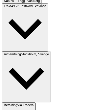
Köp nu
Lägg i varukorg
Frakt
49 kr PostNord Brevlåda
Avhämtning
Stockholm, Sverige
Betalning
Via Tradera