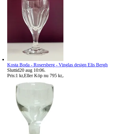
Kosta Boda - Rosersberg - Vinglas design Elis Bergh
Sluttid
20 aug 10:06
.
Pris:
1 kr
,
Eller Köp nu
795 kr
,
.