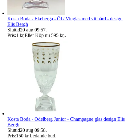
Kosta Boda - Ekeberga - Öl / Vinglas med vit bård - design
Elis Bergh
Sluttid
20 aug 09:57
.
Pris:
1 kr
,
Eller Köp nu
595 kr
,
.
Kosta Boda - Odelberg Junior - Champagne glas design Elis
Bergh
Sluttid
20 aug 09:58
.
Pris:
150 kr
,
Ledande bud
.