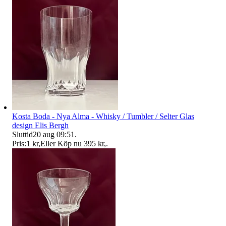
Kosta Boda - Nya Alma - Whisky / Tumbler / Selter Glas
design Elis Bergh
Sluttid
20 aug 09:51
.
Pris:
1 kr
,
Eller Köp nu
395 kr
,
.