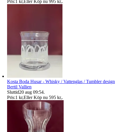
Pris:
1 kr
,
Eller Köp nu
995 kr
,
.
Kosta Boda Husar - Whisky / Vattenglas / Tumbler design
Bertil Vallien
Sluttid
20 aug 09:54
.
Pris:
1 kr
,
Eller Köp nu
595 kr
,
.