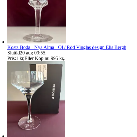
Kosta Boda - Nya Alma - Öl / Röd Vinglas design Elis Bergh
Sluttid
20 aug 09:55
.
Pris:
1 kr
,
Eller Köp nu
995 kr
,
.