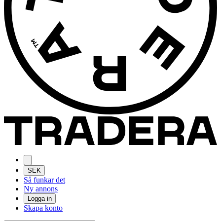
SEK
Så funkar det
Ny annons
Logga in
Skapa konto