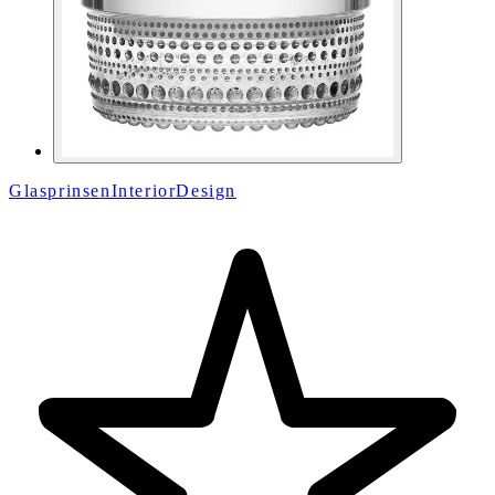
GlasprinsenInteriorDesign