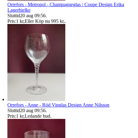
Orrefors - Metropol - Champagneglas / Coupe Design Erika
Lagerbielke
Sluttid
20 aug 09:56
.
Pris:
1 kr
,
Eller Köp nu
995 kr
,
.
Orrefors - Anne - Röd Vinglas Design Anne Nilsson
Sluttid
20 aug 09:56
.
Pris:
1 kr
,
Ledande bud
.