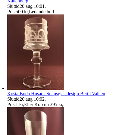
Kallenberg
Sluttid
20 aug 10:01
.
Pris:
500 kr
,
Ledande bud
.
Kosta Boda Husar - Snapsglas design Bertil Vallien
Sluttid
20 aug 10:02
.
Pris:
1 kr
,
Eller Köp nu
395 kr
,
.