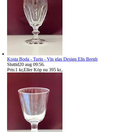
Kosta Boda - Turin - Vin glas Design Elis Bergh
Sluttid
20 aug 09:56
.
Pris:
1 kr
,
Eller Köp nu
395 kr
,
.