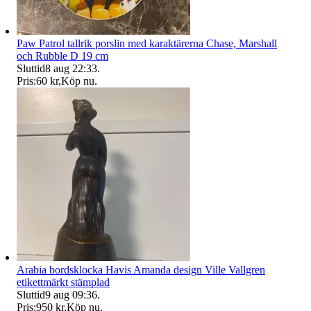
Paw Patrol tallrik porslin med karaktärerna Chase, Marshall
och Rubble D 19 cm
Sluttid
8 aug 22:33
.
Pris:
60 kr
,
Köp nu
.
Arabia bordsklocka Havis Amanda design Ville Vallgren
etikettmärkt stämplad
Sluttid
9 aug 09:36
.
Pris:
950 kr
,
Köp nu
.