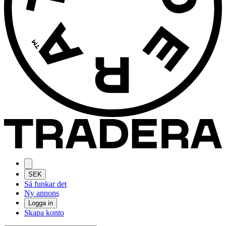
SEK
Så funkar det
Ny annons
Logga in
Skapa konto