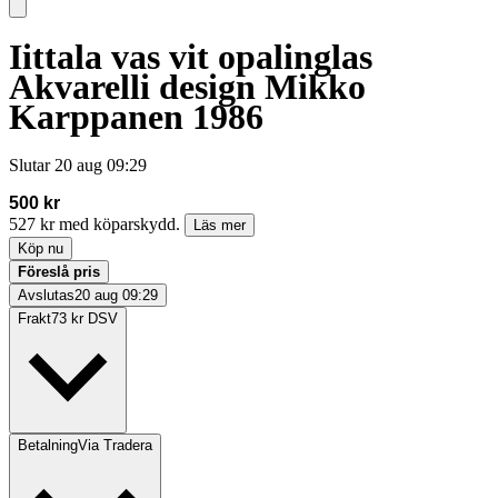
Iittala vas vit opalinglas
Akvarelli design Mikko
Karppanen 1986
Slutar
20 aug 09:29
500 kr
527 kr med köparskydd.
Läs mer
Köp nu
Föreslå pris
Avslutas
20 aug 09:29
Frakt
73 kr DSV
Betalning
Via Tradera