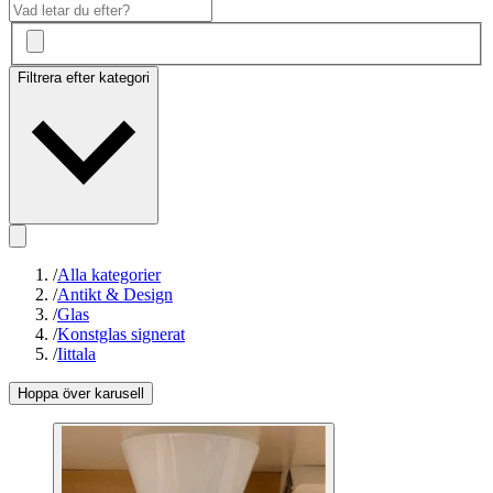
Filtrera efter kategori
/
Alla kategorier
/
Antikt & Design
/
Glas
/
Konstglas signerat
/
Iittala
Hoppa över karusell