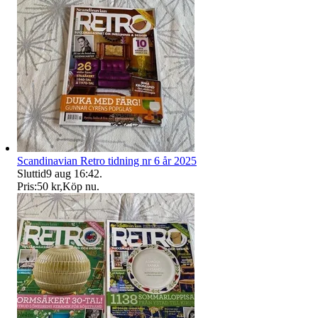
Scandinavian Retro tidning nr 6 år 2025
Sluttid
9 aug 16:42
.
Pris:
50 kr
,
Köp nu
.