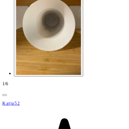
1
/
6
Katja52