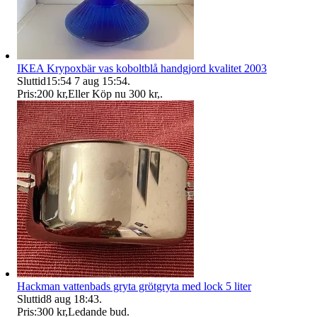
IKEA Krypoxbär vas koboltblå handgjord kvalitet 2003
Sluttid
15:54
7 aug 15:54
.
Pris:
200 kr
,
Eller Köp nu
300 kr
,
.
Hackman vattenbads gryta grötgryta med lock 5 liter
Sluttid
8 aug 18:43
.
Pris:
300 kr
,
Ledande bud
.