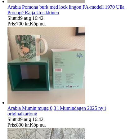
Arabia Pomona burk med lock lingon FA-modell 1970 Ulla
Procopé Raija Uosikkinen
Sluttid
9 aug 16:42
.
Pris:
700 kr
,
Köp nu
.
Arabia Mumin mugg 0,3 l Mumindagen 2025 ny i
originalkartong
Sluttid
9 aug 16:42
.
Pris:
800 kr
,
Köp nu
.