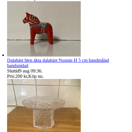
Dalahäst liten äkta dalahäst Nusnäs H 5 cm handmålad
handsnidad
Sluttid
9 aug 09:36
.
Pris:
200 kr
,
Köp nu
.