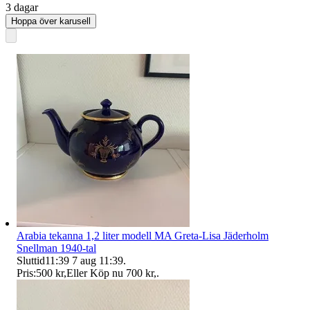
3 dagar
Hoppa över karusell
Arabia tekanna 1,2 liter modell MA Greta-Lisa Jäderholm
Snellman 1940-tal
Sluttid
11:39
7 aug 11:39
.
Pris:
500 kr
,
Eller Köp nu
700 kr
,
.