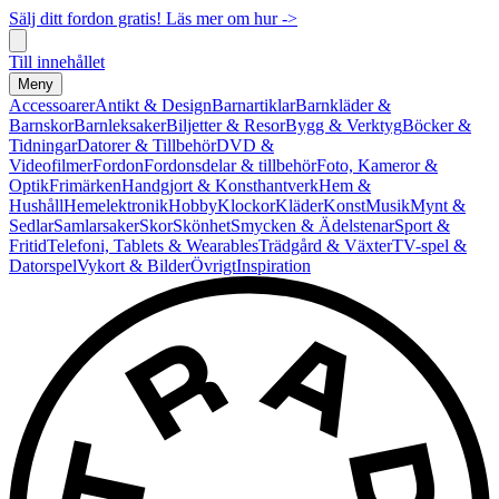
Sälj ditt fordon gratis! Läs mer om hur ->
Till innehållet
Meny
Accessoarer
Antikt & Design
Barnartiklar
Barnkläder &
Barnskor
Barnleksaker
Biljetter & Resor
Bygg & Verktyg
Böcker &
Tidningar
Datorer & Tillbehör
DVD &
Videofilmer
Fordon
Fordonsdelar & tillbehör
Foto, Kameror &
Optik
Frimärken
Handgjort & Konsthantverk
Hem &
Hushåll
Hemelektronik
Hobby
Klockor
Kläder
Konst
Musik
Mynt &
Sedlar
Samlarsaker
Skor
Skönhet
Smycken & Ädelstenar
Sport &
Fritid
Telefoni, Tablets & Wearables
Trädgård & Växter
TV-spel &
Datorspel
Vykort & Bilder
Övrigt
Inspiration