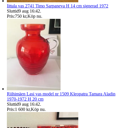
Iittala vas 2741 Timo Sarpaneva H 14 cm signerad 1972
Sluttid
9 aug 16:42
.
Pris:
750 kr
,
Köp nu
.
Riihimäen Lasi vas model nr 1509 Kleopatra Tamara Aladin
1970-1972 H 20 cm
Sluttid
9 aug 16:42
.
Pris:
1 600 kr
,
Köp nu
.