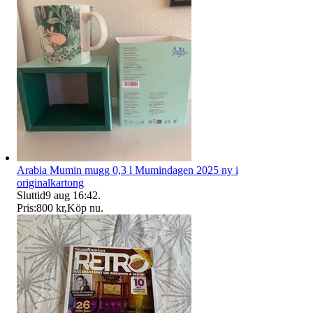
Arabia Mumin mugg 0,3 l Mumindagen 2025 ny i
originalkartong
Sluttid
9 aug 16:42
.
Pris:
800 kr
,
Köp nu
.