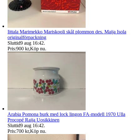
Iittala Marimekko Mariskooli skål plommon des. Maija Isola
originalförpackning
Sluttid
9 aug 16:42
.
Pris:
900 kr
,
Köp nu
.
Arabia Pomona burk med lock lingon FA-modell 1970 Ulla
Procopé Raija Uosikkinen
Sluttid
9 aug 16:42
.
Pris:
700 kr
,
Köp nu
.