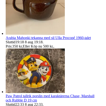
Arabia Mahonki tekanna med sil Ulla Procopé 1960-talet
Sluttid
19:18
8 aug 19:18
.
Pris:
350 kr
,
Eller Köp nu
500 kr
,
.
Paw Patrol tallrik porslin med karaktärerna Chase, Marshall
och Rubble D 19 cm
Sluttid
22:33
8 aug 22:33
.