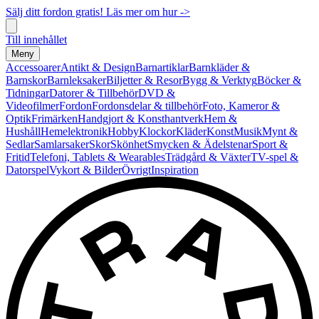
Sälj ditt fordon gratis! Läs mer om hur ->
Till innehållet
Meny
Accessoarer
Antikt & Design
Barnartiklar
Barnkläder &
Barnskor
Barnleksaker
Biljetter & Resor
Bygg & Verktyg
Böcker &
Tidningar
Datorer & Tillbehör
DVD &
Videofilmer
Fordon
Fordonsdelar & tillbehör
Foto, Kameror &
Optik
Frimärken
Handgjort & Konsthantverk
Hem &
Hushåll
Hemelektronik
Hobby
Klockor
Kläder
Konst
Musik
Mynt &
Sedlar
Samlarsaker
Skor
Skönhet
Smycken & Ädelstenar
Sport &
Fritid
Telefoni, Tablets & Wearables
Trädgård & Växter
TV-spel &
Datorspel
Vykort & Bilder
Övrigt
Inspiration