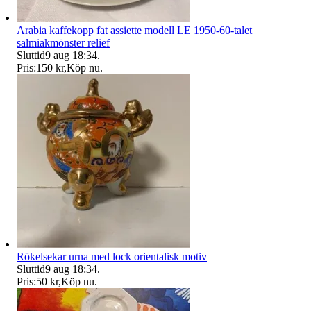
Arabia kaffekopp fat assiette modell LE 1950-60-talet
salmiakmönster relief
Sluttid
9 aug 18:34
.
Pris:
150 kr
,
Köp nu
.
Rökelsekar urna med lock orientalisk motiv
Sluttid
9 aug 18:34
.
Pris:
50 kr
,
Köp nu
.