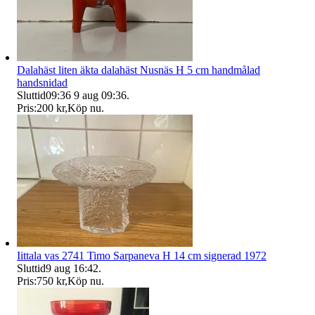
Dalahäst liten äkta dalahäst Nusnäs H 5 cm handmålad
handsnidad
Sluttid
09:36
9 aug 09:36
.
Pris:
200 kr
,
Köp nu
.
Iittala vas 2741 Timo Sarpaneva H 14 cm signerad 1972
Sluttid
9 aug 16:42
.
Pris:
750 kr
,
Köp nu
.