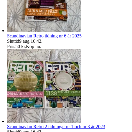
Scandinavian Retro tidning nr 6 år 2025
Sluttid
9 aug 16:42
.
Pris:
50 kr
,
Köp nu
.
Scandinavian Retro 2 tidningar nr 1 och nr 3 år 2023
Sluttid
9 aug 16:42
.