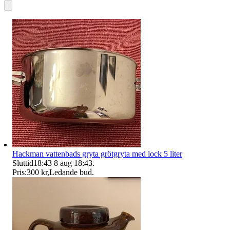
Hackman vattenbads gryta grötgryta med lock 5 liter
Sluttid
18:43
8 aug 18:43
.
Pris:
300 kr
,
Ledande bud
.