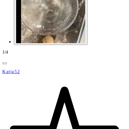
1
/
4
Katja52