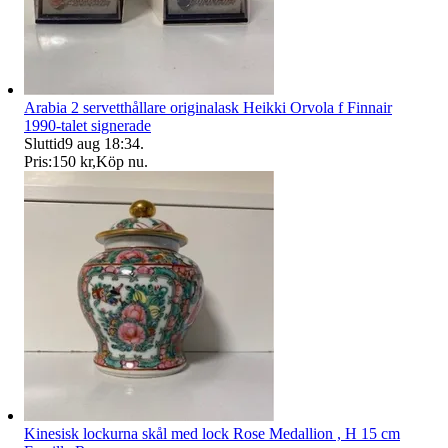
Arabia 2 servetthållare originalask Heikki Orvola f Finnair
1990-talet signerade
Sluttid
9 aug 18:34
.
Pris:
150 kr
,
Köp nu
.
Kinesisk lockurna skål med lock Rose Medallion , H 15 cm