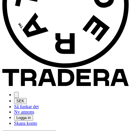
SEK
Så funkar det
Ny annons
Logga in
Skapa konto