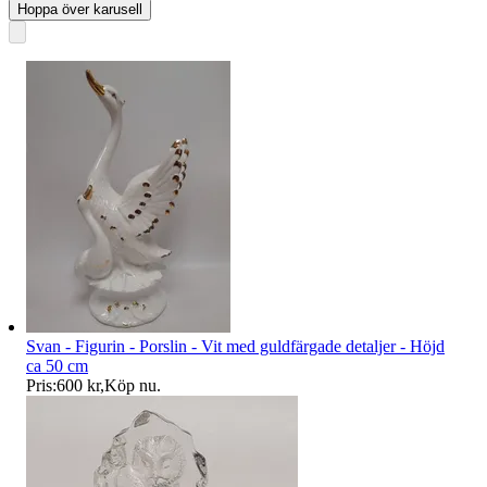
Hoppa över karusell
Svan - Figurin - Porslin - Vit med guldfärgade detaljer - Höjd
ca 50 cm
Pris:
600 kr
,
Köp nu
.