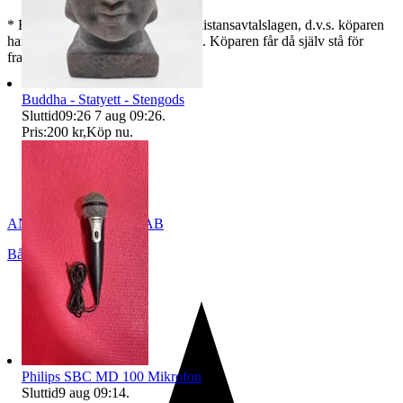
* För varor köpta via nätet gäller distansavtalslagen, d.v.s. köparen
har 2 veckor på sig att ångra köpet. Köparen får då själv stå för
frakten.
Buddha - Statyett - Stengods
Sluttid
09:26
7 aug 09:26
.
Pris:
200 kr
,
Köp nu
.
ANTIQUS_BÅLSTA_AB
Bålsta
,
Sverige
Philips SBC MD 100 Mikrofon
Sluttid
9 aug 09:14
.