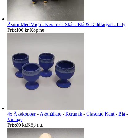
Åsnor Med Vagn - Keramisk Skål - Blå & Guldfärgad - Italy
Pris:
100 kr
,
Köp nu
.
4x Äggkoppar - Ägghållare - Keramik - Glaserad Kant - Blå -
Vintage
Pris:
80 kr
,
Köp nu
.