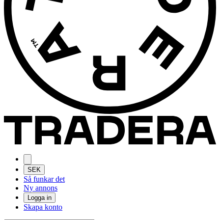
SEK
Så funkar det
Ny annons
Logga in
Skapa konto