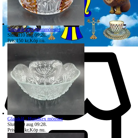
Glasskål med blommönster
Sluttid
10 aug 09:28
.
Pris:
150 kr
,
Köp nu
.
Glasskål - Hundkex mönster
Sluttid
10 aug 09:28
.
Pris:
100 kr
,
Köp nu
.