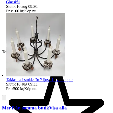
Glasskål
Sluttid
10 aug 09:30
.
Pris:
100 kr
,
Köp nu
.
Toppsäljare
Takkrona i smide för 7 ljus - Löv i koppar
Sluttid
10 aug 09:33
.
Pris:
500 kr
,
Köp nu
.
Mer från samma butik
Visa alla