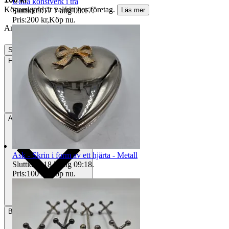
Udda konstverk i trä
Köparskydd är valfritt hos företag.
Sluttid
09:17
7 aug 09:17
.
Läs mer
Pris:
200 kr
,
Köp nu
.
Annonsen är avslutad. Såld med Köp nu.
Slutade
14 jun 13:10
Frakt
Från 72 kr
Avhämtning
Bålsta, Sverige
Ask - Skrin i form av ett hjärta - Metall
Sluttid
09:18
7 aug 09:18
.
Pris:
100 kr
,
Köp nu
.
Betalning
Via Tradera