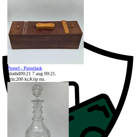
Ersättning om du inte får din vara
Pussel - Pusselask
Sluttid
09:21
7 aug 09:21
.
Pris:
200 kr
,
Köp nu
.