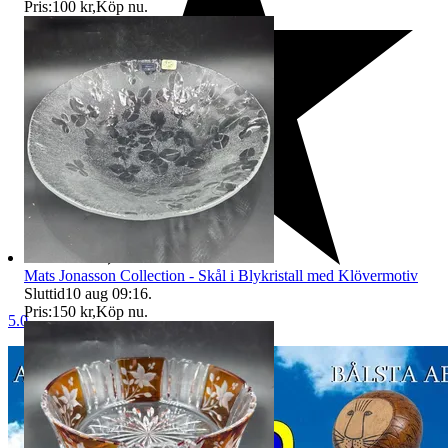
Pris:
100 kr
,
Köp nu
.
Mats Jonasson Collection - Skål i Blykristall med Klövermotiv
Sluttid
10 aug 09:16
.
Pris:
150 kr
,
Köp nu
.
5.0