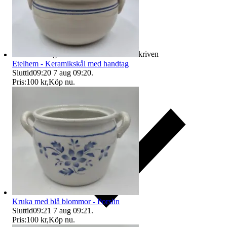
Ersättning om varan inte är som beskriven
Etelhem - Keramikskål med handtag
Sluttid
09:20
7 aug 09:20
.
Pris:
100 kr
,
Köp nu
.
Kruka med blå blommor - Porslin
Sluttid
09:21
7 aug 09:21
.
Pris:
100 kr
,
Köp nu
.