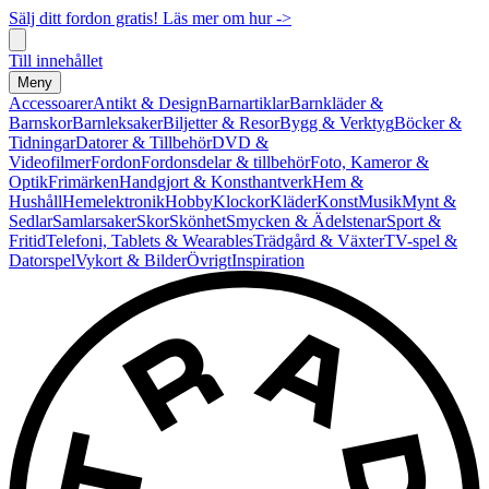
Sälj ditt fordon gratis! Läs mer om hur ->
Till innehållet
Meny
Accessoarer
Antikt & Design
Barnartiklar
Barnkläder &
Barnskor
Barnleksaker
Biljetter & Resor
Bygg & Verktyg
Böcker &
Tidningar
Datorer & Tillbehör
DVD &
Videofilmer
Fordon
Fordonsdelar & tillbehör
Foto, Kameror &
Optik
Frimärken
Handgjort & Konsthantverk
Hem &
Hushåll
Hemelektronik
Hobby
Klockor
Kläder
Konst
Musik
Mynt &
Sedlar
Samlarsaker
Skor
Skönhet
Smycken & Ädelstenar
Sport &
Fritid
Telefoni, Tablets & Wearables
Trädgård & Växter
TV-spel &
Datorspel
Vykort & Bilder
Övrigt
Inspiration