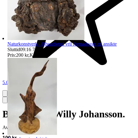
Naturkonstverk - Obearbetad vril formad som ett ansikte
Sluttid
09:16
7 aug 09:16
.
Pris:
200 kr
,
Köp nu
.
5.0
Blå glasvas, Willy Johansson.
Avslutad
14 jun 13:10
100 kr