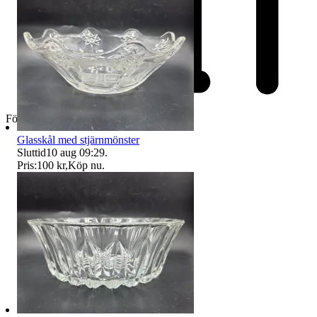
Företag
Glasskål med stjärnmönster
Sluttid
10 aug 09:29
.
Pris:
100 kr
,
Köp nu
.