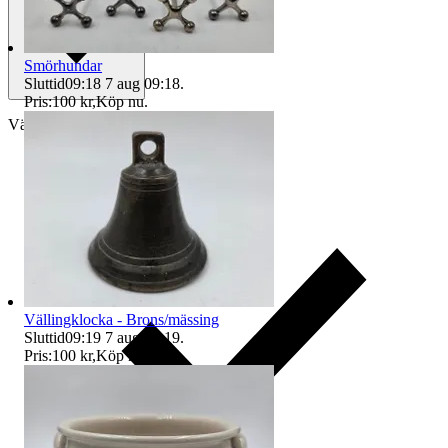
Smörhundar
Sluttid
09:18
7 aug 09:18
.
Pris:
100 kr
,
Köp nu
.
Välj till köparskydd
Vällingklocka - Brons/mässing
Sluttid
09:19
7 aug 09:19
.
Pris:
100 kr
,
Köp nu
.