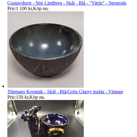
Gustavsberg - Stig Lindberg - Skål - Blå - "Vitrin" - Stengods
Pris:
1 100 kr
,
Köp nu
.
Tilgmans Keramik - Skål - Blå/Grön Glasyr insida - Vintage
Pris:
150 kr
,
Köp nu
.