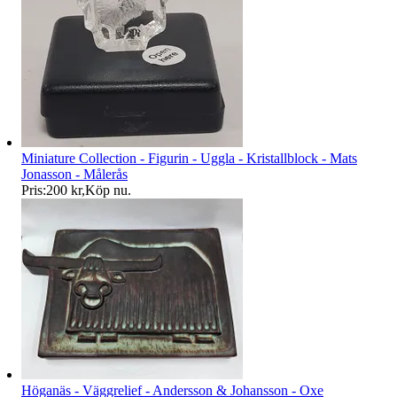
Miniature Collection - Figurin - Uggla - Kristallblock - Mats
Jonasson - Målerås
Pris:
200 kr
,
Köp nu
.
Höganäs - Väggrelief - Andersson & Johansson - Oxe