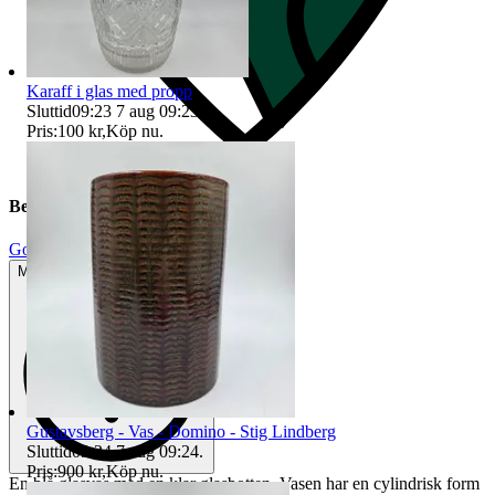
Karaff i glas med propp
Sluttid
09:23
7 aug 09:23
.
Pris:
100 kr
,
Köp nu
.
Beskrivning
Gott använt skick
Mindre tecken på användning
Gustavsberg - Vas - Domino - Stig Lindberg
Sluttid
09:24
7 aug 09:24
.
Pris:
900 kr
,
Köp nu
.
En blå glasvas med en klar glasbotten. Vasen har en cylindrisk form