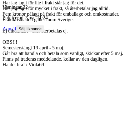
Har jag tagit för lite i frakt står jag för det.
Visningar
32
Har jag tagit för mycket i frakt, så återbetalar jag alltid.
Fem kronor pålagt på frakt för emballage och omkostnader.
Publicerad
7 maj 11:24
Fraktkostnaden gäller inom Sverige.
Anmäl
Sälj liknande
Ej uthämtade varor återbetalas ej.
OBS!!!
Semesterstängt 19 april - 5 maj.
Går bra att handla och betala som vanligt, skickar efter 5 maj.
Finns på traderas meddelande, kollar av den dagligen.
Ha det bra! / Viola69