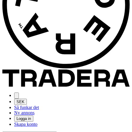
SEK
Så funkar det
Ny annons
Logga in
Skapa konto