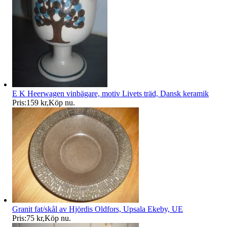
E K Heerwagen vinbägare, motiv Livets träd, Dansk keramik
Pris:
159 kr
,
Köp nu
.
Granit fat/skål av Hjördis Oldfors, Upsala Ekeby, UE
Pris:
75 kr
,
Köp nu
.