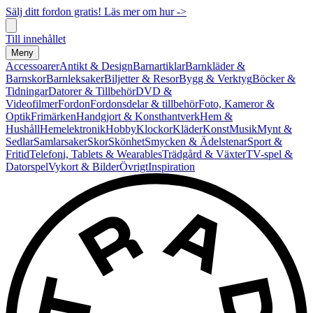
Sälj ditt fordon gratis! Läs mer om hur ->
Till innehållet
Meny
Accessoarer
Antikt & Design
Barnartiklar
Barnkläder &
Barnskor
Barnleksaker
Biljetter & Resor
Bygg & Verktyg
Böcker &
Tidningar
Datorer & Tillbehör
DVD &
Videofilmer
Fordon
Fordonsdelar & tillbehör
Foto, Kameror &
Optik
Frimärken
Handgjort & Konsthantverk
Hem &
Hushåll
Hemelektronik
Hobby
Klockor
Kläder
Konst
Musik
Mynt &
Sedlar
Samlarsaker
Skor
Skönhet
Smycken & Ädelstenar
Sport &
Fritid
Telefoni, Tablets & Wearables
Trädgård & Växter
TV-spel &
Datorspel
Vykort & Bilder
Övrigt
Inspiration