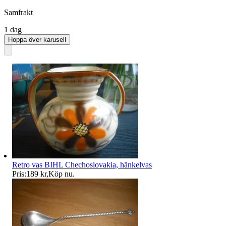
Samfrakt
1 dag
Hoppa över karusell
Retro vas BIHL Chechoslovakia, hänkelvas
Pris:
189 kr
,
Köp nu
.