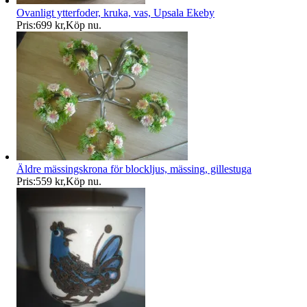
Ovanligt ytterfoder, kruka, vas, Upsala Ekeby
Pris:
699 kr
,
Köp nu
.
Äldre mässingskrona för blockljus, mässing, gillestuga
Pris:
559 kr
,
Köp nu
.