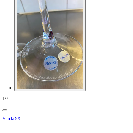
1
/
7
Viola69