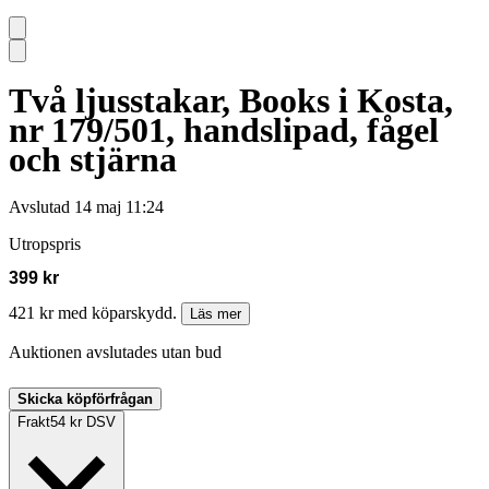
Två ljusstakar, Books i Kosta,
nr 179/501, handslipad, fågel
och stjärna
Avslutad
14 maj 11:24
Utropspris
399 kr
421 kr med köparskydd.
Läs mer
Auktionen avslutades utan bud
Skicka köpförfrågan
Frakt
54 kr DSV