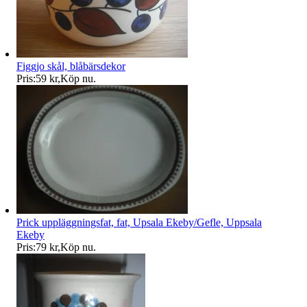
Figgjo skål, blåbärsdekor
Pris:
59 kr
,
Köp nu
.
Prick uppläggningsfat, fat, Upsala Ekeby/Gefle, Uppsala
Ekeby
Pris:
79 kr
,
Köp nu
.