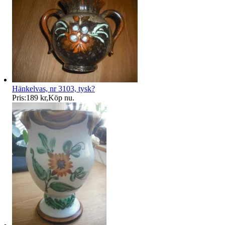
Hänkelvas, nr 3103, tysk?
Pris:
189 kr
,
Köp nu
.