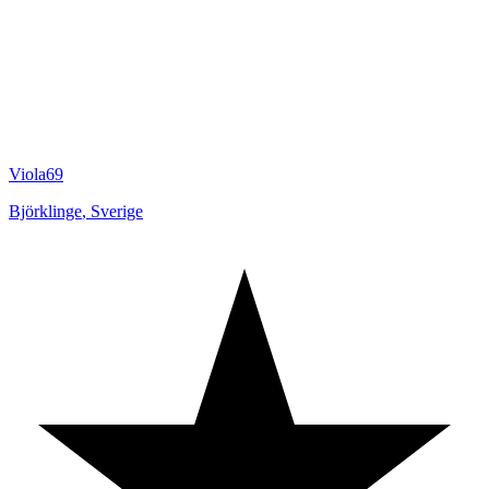
Viola69
Björklinge
,
Sverige