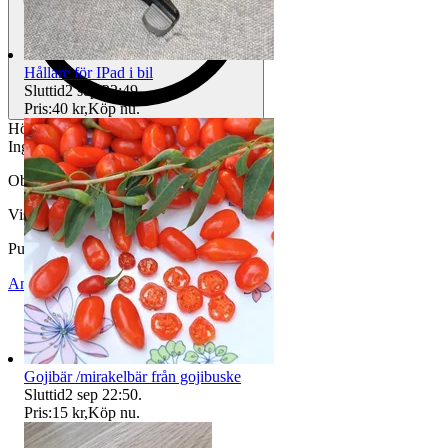
Hållare för IPad i bil
Sluttid
2 sep 22:49
.
Pris:
40 kr
,
Köp nu
.
Höjd 22,5cm
Inga skador
Objektnr
730 524 108
Visningar
92
Publicerad
7 maj 19:32
Anmäl
Sälj liknande
Gojibär /mirakelbär från gojibuske
Sluttid
2 sep 22:50
.
Pris:
15 kr
,
Köp nu
.