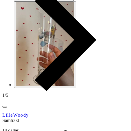
1
/
5
LilleWoody
Samfrakt
14 dagar