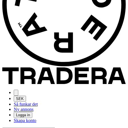
SEK
Så funkar det
Ny annons
Logga in
Skapa konto