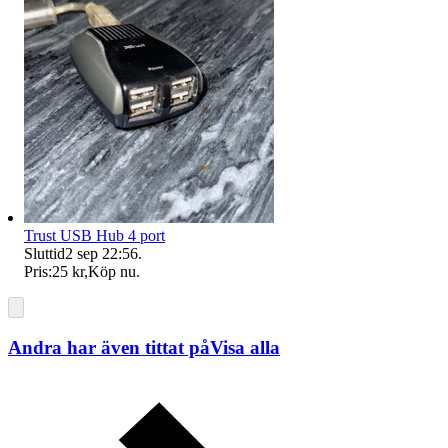
Trust USB Hub 4 port
Sluttid
2 sep 22:56
.
Pris:
25 kr
,
Köp nu
.
Andra har även tittat på
Visa alla