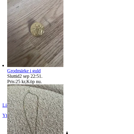
Grodmärke i guld
Sluttid
2 sep 22:51
.
Pris:
25 kr
,
Köp nu
.
LilleWoody
Ytterby
,
Sverige