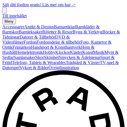
Sälj ditt fordon gratis! Läs mer om hur ->
Till innehållet
Meny
Accessoarer
Antikt & Design
Barnartiklar
Barnkläder &
Barnskor
Barnleksaker
Biljetter & Resor
Bygg & Verktyg
Böcker &
Tidningar
Datorer & Tillbehör
DVD &
Videofilmer
Fordon
Fordonsdelar & tillbehör
Foto, Kameror &
Optik
Frimärken
Handgjort & Konsthantverk
Hem &
Hushåll
Hemelektronik
Hobby
Klockor
Kläder
Konst
Musik
Mynt &
Sedlar
Samlarsaker
Skor
Skönhet
Smycken & Ädelstenar
Sport &
Fritid
Telefoni, Tablets & Wearables
Trädgård & Växter
TV-spel &
Datorspel
Vykort & Bilder
Övrigt
Inspiration