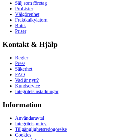
Sälj som företag
ProLister
Välgörenhet
Fraktkalkylatorn
Butik
Priser
Kontakt & Hjälp
Regler
Press
Säkerhet
FAQ
Vad är nytt?
Kundservice
Integritetsinställningar
Information
Användaravtal
Integritetspolicy
Tillgänglighetsredogörelse
Cookies