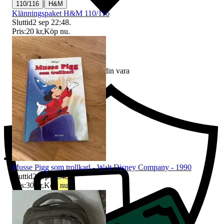
|
110/116
H&M
Klänningspaket H&M 110/116
Sluttid
2 sep 22:48
.
Pris:
20 kr
,
Köp nu
.
Ersättning om du inte får din vara
Musse Pigg som trollkarl - Walt Disney Company - 1990
Sluttid
2 sep 22:48
.
Pris:
30 kr
,
Köp nu
.