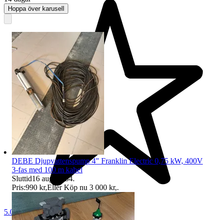
Hoppa över karusell
DEBE Djupvattenspump 4" Franklin Electric 0,75 kW, 400V
3-fas med 100 m kabel
Sluttid
16 aug 20:54
.
Pris:
990 kr
,
Eller Köp nu
3 000 kr
,
.
5.0