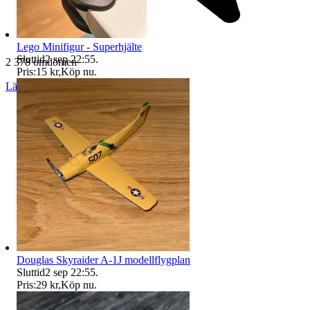
Lego Minifigur - Superhjälte
Sluttid
2 sep 22:55
.
2 378 omdömen
Pris:
15 kr
,
Köp nu
.
Läs omdömen
Följ
Douglas Skyraider A-1J modellflygplan
Sluttid
2 sep 22:55
.
Pris:
29 kr
,
Köp nu
.