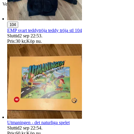
Verifierad
104
EMP svart teddytröja teddy tröja stl 104
Sluttid
2 sep 22:53
.
Pris:
30 kr
,
Köp nu
.
Utmaningen - det naturliga spelet
Sluttid
2 sep 22:54
.
Pris:
60 kr
,
Köp nu
.