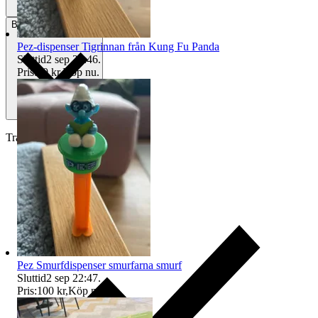
Betalning
Via Tradera
Pez-dispenser Tigrinnan från Kung Fu Panda
Sluttid
2 sep 22:46
.
Pris:
50 kr
,
Köp nu
.
Traderas köparskydd
Pez Smurfdispenser smurfarna smurf
Sluttid
2 sep 22:47
.
Pris:
100 kr
,
Köp nu
.