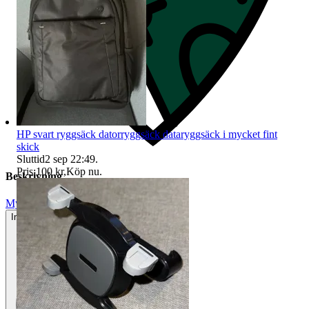
HP svart ryggsäck datorryggsäck dataryggsäck i mycket fint
skick
Sluttid
2 sep 22:49
.
Pris:
100 kr
,
Köp nu
.
Beskrivning
Mycket gott skick
Inga eller minimala tecken på användning