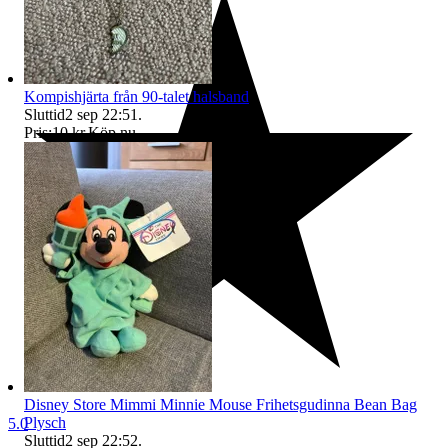
Kompishjärta från 90-talet halsband
Sluttid
2 sep 22:51
.
Pris:
10 kr
,
Köp nu
.
Disney Store Mimmi Minnie Mouse Frihetsgudinna Bean Bag
Plysch
5.0
Sluttid
2 sep 22:52
.