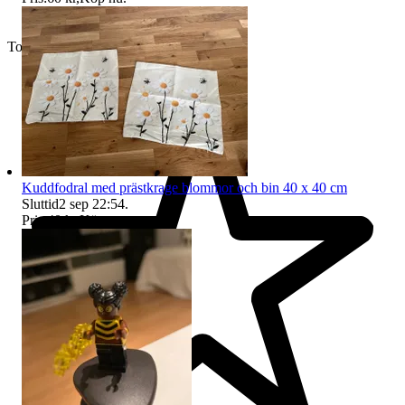
Toppsäljare
Kuddfodral med prästkrage blommor och bin 40 x 40 cm
Sluttid
2 sep 22:54
.
Pris:
40 kr
,
Köp nu
.