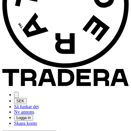
SEK
Så funkar det
Ny annons
Logga in
Skapa konto