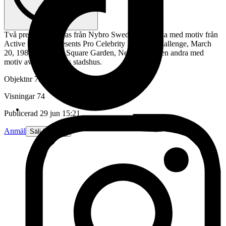
Två pressvikter i glas från Nybro Sweden. Den ena med motiv från
Active Sweden presents Pro Celebrity Hockey Challenge, March
20, 1988, Madison Square Garden, New York. Den andra med
motiv av Stockholms stadshus.
Objektnr
738 353 470
Visningar
74
Publicerad
29 jun 15:21
Anmäl
Sälj liknande