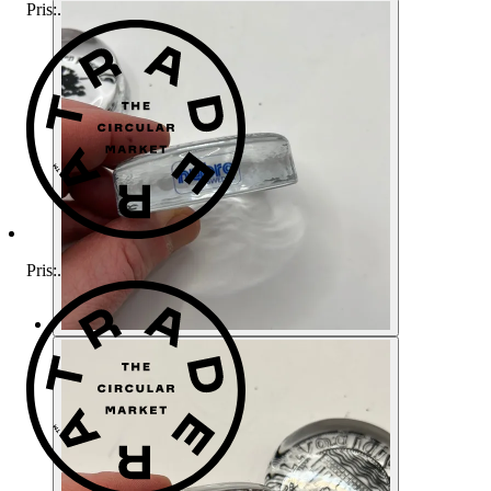
Pris:
.
Pris:
.