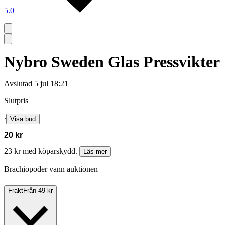
5.0
Nybro Sweden Glas Pressvikter
Avslutad
5 jul 18:21
Slutpris
∙
Visa bud
20 kr
23 kr med köparskydd.
Läs mer
Brachiopoder vann auktionen
Frakt
Från 49 kr