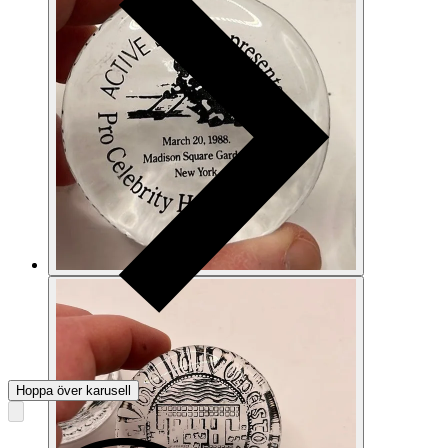
Hoppa över karusell