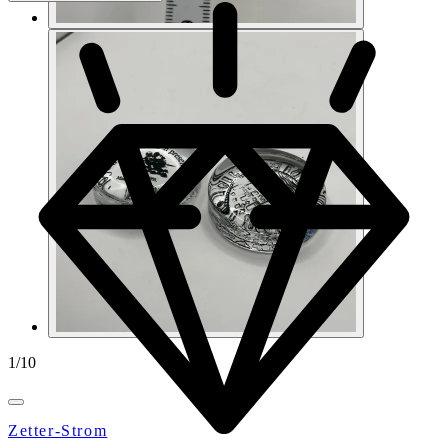
1
/
10
Zetter-Strom