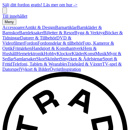
Sälj ditt fordon gratis! Läs mer om hur ->
Till innehållet
Meny
Accessoarer
Antikt & Design
Barnartiklar
Barnkläder &
Barnskor
Barnleksaker
Biljetter & Resor
Bygg & Verktyg
Böcker &
Tidningar
Datorer & Tillbehör
DVD &
Videofilmer
Fordon
Fordonsdelar & tillbehör
Foto, Kameror &
Optik
Frimärken
Handgjort & Konsthantverk
Hem &
Hushåll
Hemelektronik
Hobby
Klockor
Kläder
Konst
Musik
Mynt &
Sedlar
Samlarsaker
Skor
Skönhet
Smycken & Ädelstenar
Sport &
Fritid
Telefoni, Tablets & Wearables
Trädgård & Växter
TV-spel &
Datorspel
Vykort & Bilder
Övrigt
Inspiration