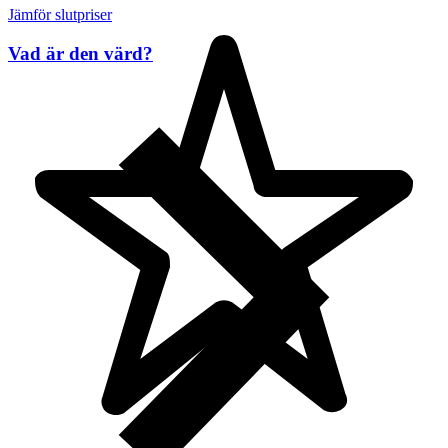
Jämför slutpriser
Vad är den värd?