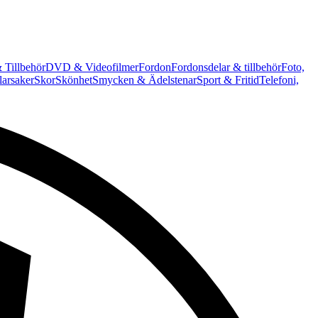
 Tillbehör
DVD & Videofilmer
Fordon
Fordonsdelar & tillbehör
Foto,
arsaker
Skor
Skönhet
Smycken & Ädelstenar
Sport & Fritid
Telefoni,