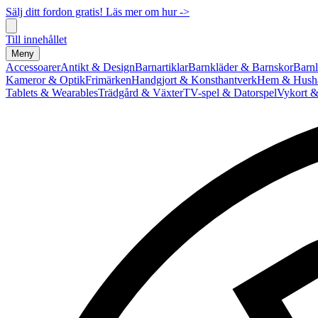
Sälj ditt fordon gratis! Läs mer om hur ->
Till innehållet
Meny
Accessoarer
Antikt & Design
Barnartiklar
Barnkläder & Barnskor
Barnl
Kameror & Optik
Frimärken
Handgjort & Konsthantverk
Hem & Hushå
Tablets & Wearables
Trädgård & Växter
TV-spel & Datorspel
Vykort &