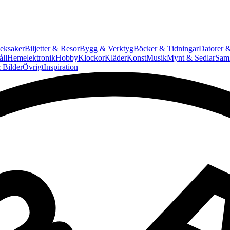
eksaker
Biljetter & Resor
Bygg & Verktyg
Böcker & Tidningar
Datorer &
ll
Hemelektronik
Hobby
Klockor
Kläder
Konst
Musik
Mynt & Sedlar
Saml
 Bilder
Övrigt
Inspiration