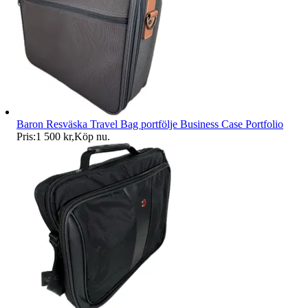
Baron Resväska Travel Bag portfölje Business Case Portfolio
Pris:
1 500 kr
,
Köp nu
.