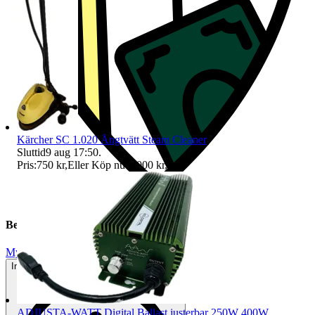
Kärcher SC 1.020 Ångtvätt Steam Cleaner
Sluttid
9 aug 17:50
.
Pris:
750 kr
,
Eller Köp nu
1 000 kr
,
.
Beskrivning
Mycket gott skick
Inga eller minimala tecken på användning
ADJUSTA-WATT Digital Ballast justerbar 250W 400W