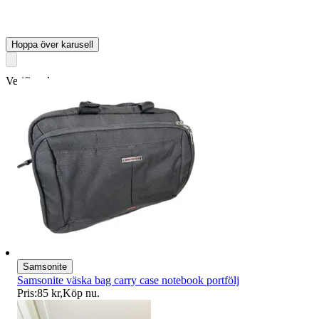
Hoppa över karusell
Verifierad
Samsonite
Samsonite väska bag carry case notebook portfölj
Pris:
85 kr
,
Köp nu
.