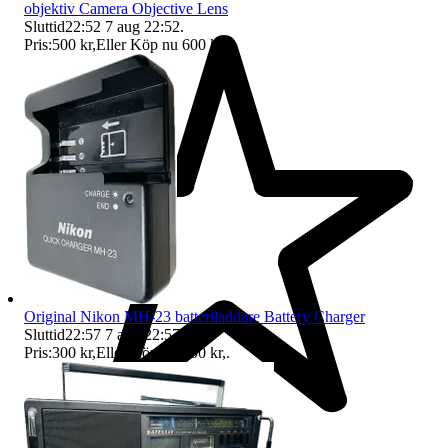
objektiv Camera Objective Lens
Sluttid
22:52
7 aug 22:52
.
Pris:
500 kr
,
Eller Köp nu
600 kr
,
.
Original Nikon MH-23 batteriladdare Battery Charger
Sluttid
22:57
7 aug 22:57
.
Pris:
300 kr
,
Eller Köp nu
500 kr
,
.