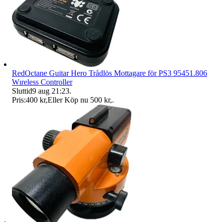
RedOctane Guitar Hero Trådlös Mottagare för PS3 95451.806
Wıreless Controller
Sluttid
9 aug 21:23
.
Pris:
400 kr
,
Eller Köp nu
500 kr
,
.