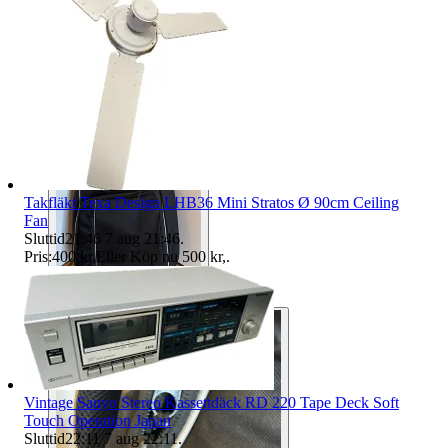
Takfläkt Texa Design LHB36 Mini Stratos Ø 90cm Ceiling
Fan
Sluttid
21:46
7 aug 21:46
.
Pris:
400 kr
,
Eller Köp nu
500 kr
,
.
Vintage Sanyo Stereo Kassettdäck RD 220 Tape Deck Soft
Touch Operation Japan
Sluttid
22:11
7 aug 22:11
.