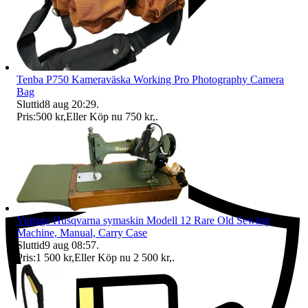
Tenba P750 Kameraväska Working Pro Photography Camera
Bag
Sluttid
8 aug 20:29
.
Pris:
500 kr
,
Eller Köp nu
750 kr
,
.
Ersättning om du inte får din vara
Vintage Husqvarna symaskin Modell 12 Rare Old Sewing
Machine, Manual, Carry Case
Sluttid
9 aug 08:57
.
Pris:
1 500 kr
,
Eller Köp nu
2 500 kr
,
.