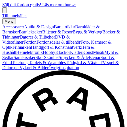
Sälj ditt fordon gratis! Läs mer om hur ->
Till innehållet
Meny
Accessoarer
Antikt & Design
Barnartiklar
Barnkläder &
Barnskor
Barnleksaker
Biljetter & Resor
Bygg & Verktyg
Böcker &
Tidningar
Datorer & Tillbehör
DVD &
Videofilmer
Fordon
Fordonsdelar & tillbehör
Foto, Kameror &
Optik
Frimärken
Handgjort & Konsthantverk
Hem &
Hushåll
Hemelektronik
Hobby
Klockor
Kläder
Konst
Musik
Mynt &
Sedlar
Samlarsaker
Skor
Skönhet
Smycken & Ädelstenar
Sport &
Fritid
Telefoni, Tablets & Wearables
Trädgård & Växter
TV-spel &
Datorspel
Vykort & Bilder
Övrigt
Inspiration