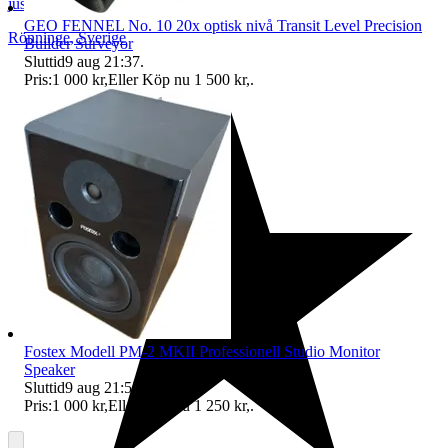
justbrowsing
GEO FENNEL No. 10 20x optisk nivå Transit Level Precision
Rönninge
,
Sverige
Builder Surveyor
Sluttid
9 aug 21:37
.
Pris:
1 000 kr
,
Eller Köp nu
1 500 kr
,
.
Fostex Modell PM-2 MKII Professionell Studio Monitor
Speaker
Sluttid
9 aug 21:53
.
Pris:
1 000 kr
,
Eller Köp nu
1 250 kr
,
.