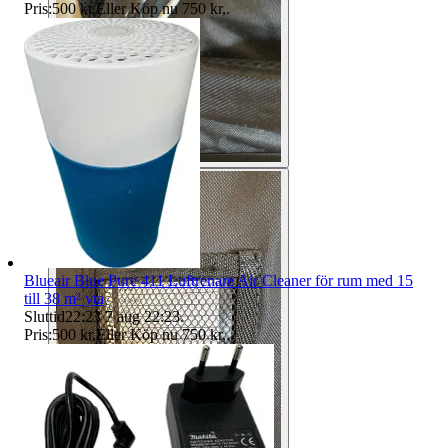
Pris:
500 kr
,
Eller Köp nu
750 kr
,
.
Blueair Blue Pure 411 Luftrenare Air Cleaner för rum med 15
till 38 m² yta
Sluttid
22:23
7 aug 22:23
.
Pris:
500 kr
,
Eller Köp nu
750 kr
,
.