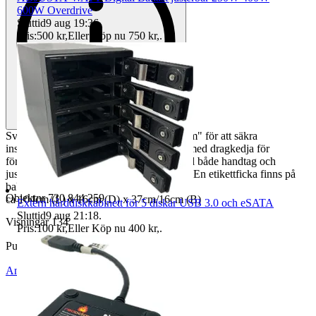
600W Overdrive
Sluttid
9 aug 19:36
.
Pris:
500 kr
,
Eller Köp nu
750 kr
,
.
Svart gitarrväska med "neck protect system" för att säkra
instrumentets hals. Väskan har flera fack med dragkedja för
förvaring av tillbehör. Den är utrustad med både handtag och
justerbara axelremmar för enkel transport. En etikettficka finns på
baksidan.
Objektnr
730 844 259
ca 104cm (L) x 16cm (D) x 37cm/16cm (B)
Extern hårddiskkabinett för 5 diskar USB 3.0 och eSATA
Sluttid
9 aug 21:18
.
Visningar
134
Pris:
100 kr
,
Eller Köp nu
400 kr
,
.
Publicerad
10 maj 09:26
Anmäl
Sälj liknande