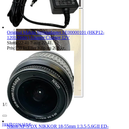
Original Makita Strömadapter SE00000101 (HKP12-
1201200dv) Adapter Charger 12V
Sluttid
22:41
7 aug 22:41
.
Pris:
150 kr
,
Eller Köp nu
200 kr
,
.
1
/
10
justbrowsing
Nikon AF-S DX NIKKOR 18-55mm 1:3.5-5.6GII ED-