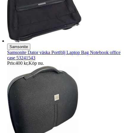
Samsonite
Samsonite Dator väska Portfölj Laptop Bag Notebook office
case 53241543
Pris:
400 kr
,
Köp nu
.