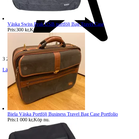
Väska Swiss Peak USB portfölj Bag Travel Case
Pris:
300 kr
,
Köp nu
.
3 200 omdömen
Läs omdömen
Följ
Biela Väska Portfölj Business Travel Bag Case Portfolio
Pris:
1 000 kr
,
Köp nu
.