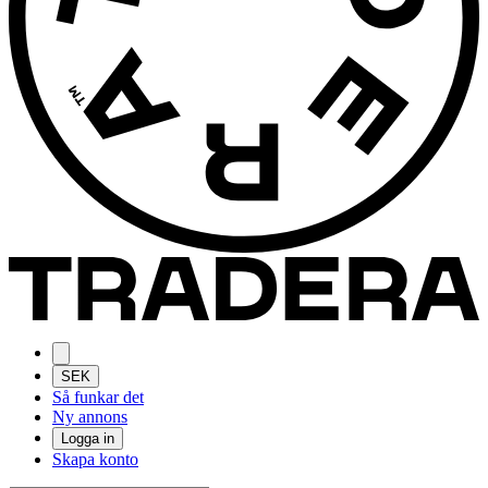
SEK
Så funkar det
Ny annons
Logga in
Skapa konto