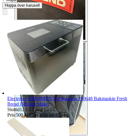
Hoppa över karusell
Electrolux EBM8000N Brödmaskin 100648 Bakmaskin Fresh
Bread Pâtissier Maker
Sluttid
12:15
7 aug 12:15
.
Pris:
500 kr
,
Eller Köp nu
750 kr
,
.