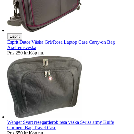
Esprit
Esprit Dator Väska Grå/Rosa Laptop Case Carry-on Bag
Axelremsveska
Pris:
250 kr
,
Köp nu
.
Wenger Svart resegarderob resa väska Swiss army Knife
Garment Bag Travel Case
Pris:
650 kr
,
Köp nu
.