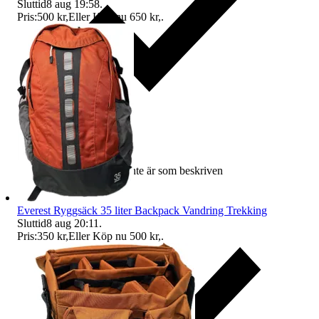
Sluttid
8 aug 19:58
.
Pris:
500 kr
,
Eller Köp nu
650 kr
,
.
Ersättning om varan inte är som beskriven
Everest Ryggsäck 35 liter Backpack Vandring Trekking
Sluttid
8 aug 20:11
.
Pris:
350 kr
,
Eller Köp nu
500 kr
,
.