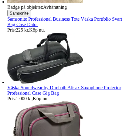
Badge på objektet:
Avhämtning
Samsonite
Samsonite Professional Business Tote Väska Portfolio Svart
Bag Case Dator
Pris:
225 kr
,
Köp nu
.
Väska Soundwear by Dimbath Altsax Saxophone Protector
Professional Case Gig Bag
Pris:
1 000 kr
,
Köp nu
.