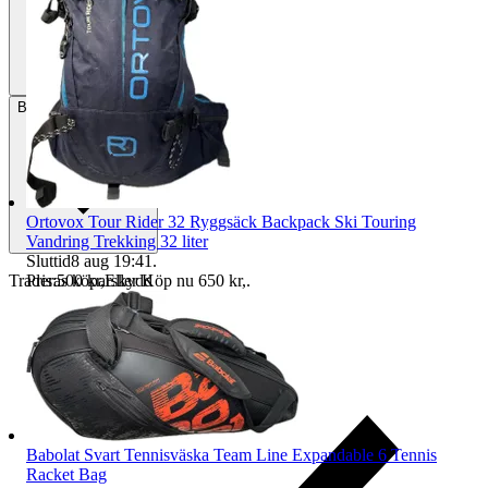
Betalning
Via Tradera
Ortovox Tour Rider 32 Ryggsäck Backpack Ski Touring
Vandring Trekking 32 liter
Sluttid
8 aug 19:41
.
Pris:
500 kr
,
Eller Köp nu
650 kr
,
.
Traderas köparskydd
Babolat Svart Tennisväska Team Line Expandable 6 Tennis
Racket Bag