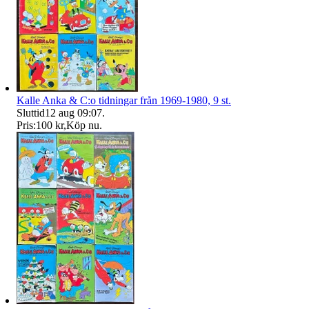
Kalle Anka & C:o tidningar från 1969-1980, 9 st.
Sluttid
12 aug 09:07
.
Pris:
100 kr
,
Köp nu
.