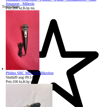
Jonasson - Målerås
Toppsäljare
Pris:
200 kr
,
Köp nu
.
Philips SBC MD 100 Mikrofon
Sluttid
9 aug 09:14
.
Pris:
100 kr
,
Köp nu
.