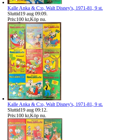
Kalle Anka & C:o, Walt Disney's, 1971-81, 9 st.
Sluttid
19 aug 09:09
.
Pris:
100 kr
,
Köp nu
.
Kalle Anka & C:o, Walt Disney's, 1971-81, 9 st.
Sluttid
19 aug 09:12
.
Pris:
100 kr
,
Köp nu
.