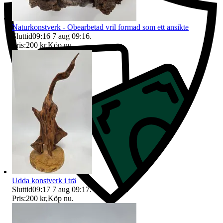
Naturkonstverk - Obearbetad vril formad som ett ansikte
Sluttid
09:16
7 aug 09:16
.
Pris:
200 kr
,
Köp nu
.
Udda konstverk i trä
Sluttid
09:17
7 aug 09:17
.
Pris:
200 kr
,
Köp nu
.