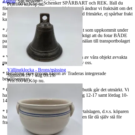
Anmäl
Sälj liknande
* Vi använder oss av Schenker SPÅRBART och REK. Ifall du
Pris:
100 kr
,
Köp nu
.
föredrar ett annat alternativ, meddela oss så ändrar vi fraktsätt om det
är möjligt. Tänk på att det som skickas med frimärke, ej spårbar frakt
kan vi inte ansvara för.
* Angående eventuella skador på ett objekt som uppkommit under
transport (gäller endast spårbart). Det är viktigt att du fotar BÅDE
paketet och objektet, så vi kan göra en anmälan till transportbolaget
innan vi kan göra en återbetalning till dig.
* Vi samfraktar gärna, om ni har köpt flera av våra objekt avvakta
med betalningen tills ni får totalsumman av oss.
Vällingklocka - Brons/mässing
* Betalning sker genom någon av Traderas integrerade
Sluttid
09:19
7 aug 09:19
.
betallösningar.
Pris:
100 kr
,
Köp nu
.
* Önskar ni avhämta varan / varorna i vår butik går det utmärkt. Vi
har normalt öppet torsdag 12-18 och fredag 12-17 samt lördag 10-
14.
* För varor köpta via nätet gäller distansavtalslagen, d.v.s. köparen
har 2 veckor på sig att ångra köpet. Köparen får då själv stå för
frakten.