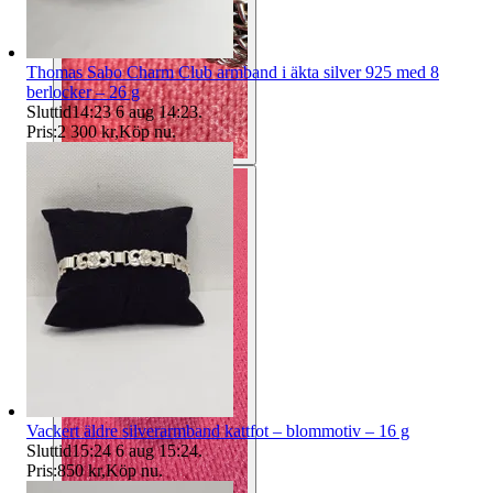
Thomas Sabo Charm Club armband i äkta silver 925 med 8
berlocker – 26 g
Sluttid
14:23
6 aug 14:23
.
Pris:
2 300 kr
,
Köp nu
.
Vackert äldre silverarmband kattfot – blommotiv – 16 g
Sluttid
15:24
6 aug 15:24
.
Pris:
850 kr
,
Köp nu
.