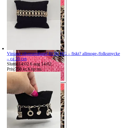
Vintage silverarmband 813H HG – fiskt? allmoge-/folksmycke
– ca 20 cm
Sluttid
14:02
6 aug 14:02
.
Pris:
750 kr
,
Köp nu
.