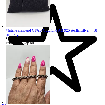
Vintage armband GFAB Guldfynd AB 925 sterlingsilver – 18
cm – 4 g
Sluttid
18:09
6 aug 18:09
.
Pris:
450 kr
,
Köp nu
.