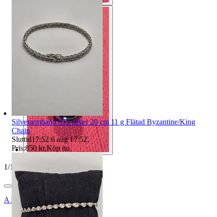
Silverarmband 835 silver 20 cm 11 g Flätad Byzantine/King
Chain
Sluttid
17:52
6 aug 17:52
.
Pris:
850 kr
,
Köp nu
.
1
/
10
ANTIQUS_BÅLSTA_AB