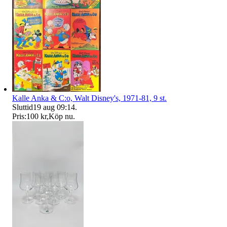
Kalle Anka & C:o, Walt Disney's, 1971-81, 9 st.
Sluttid
19 aug 09:14
.
Pris:
100 kr
,
Köp nu
.