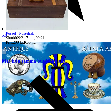
Pussel - Pusselask
5.0
Sluttid
09:21
7 aug 09:21
.
Pris:
200 kr
,
Köp nu
.
Mer från samma butik
Visa alla