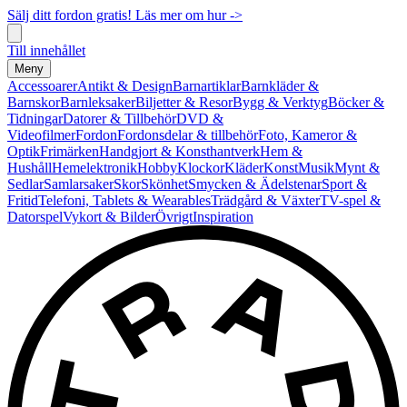
Sälj ditt fordon gratis! Läs mer om hur ->
Till innehållet
Meny
Accessoarer
Antikt & Design
Barnartiklar
Barnkläder &
Barnskor
Barnleksaker
Biljetter & Resor
Bygg & Verktyg
Böcker &
Tidningar
Datorer & Tillbehör
DVD &
Videofilmer
Fordon
Fordonsdelar & tillbehör
Foto, Kameror &
Optik
Frimärken
Handgjort & Konsthantverk
Hem &
Hushåll
Hemelektronik
Hobby
Klockor
Kläder
Konst
Musik
Mynt &
Sedlar
Samlarsaker
Skor
Skönhet
Smycken & Ädelstenar
Sport &
Fritid
Telefoni, Tablets & Wearables
Trädgård & Växter
TV-spel &
Datorspel
Vykort & Bilder
Övrigt
Inspiration