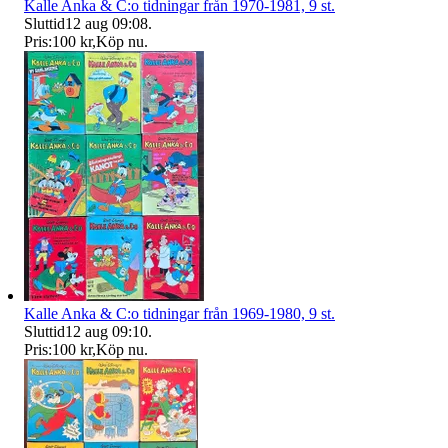
Kalle Anka & C:o tidningar från 1970-1981, 9 st.
Sluttid
12 aug 09:08
.
Pris:
100 kr
,
Köp nu
.
Kalle Anka & C:o tidningar från 1969-1980, 9 st.
Sluttid
12 aug 09:10
.
Pris:
100 kr
,
Köp nu
.