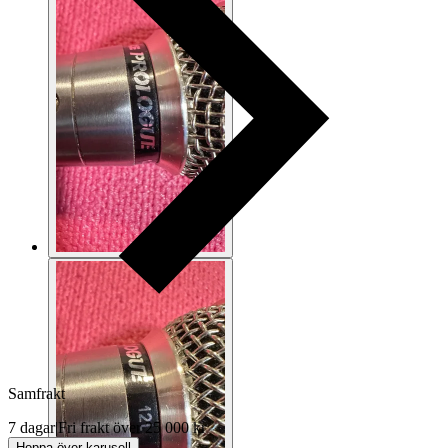
Samfrakt
7 dagar
|
Fri frakt över 25 000 kr
Hoppa över karusell