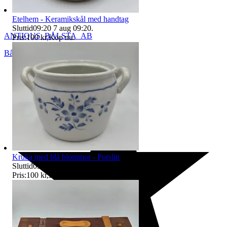
Etelhem - Keramikskål med handtag
Sluttid
09:20
7 aug 09:20
.
ANTIQUS_BÅLSTA_AB
Pris:
100 kr
,
Köp nu
.
Bålsta
,
Sverige
Kruka med blå blommor - Porslin
Sluttid
09:21
7 aug 09:21
.
Pris:
100 kr
,
Köp nu
.