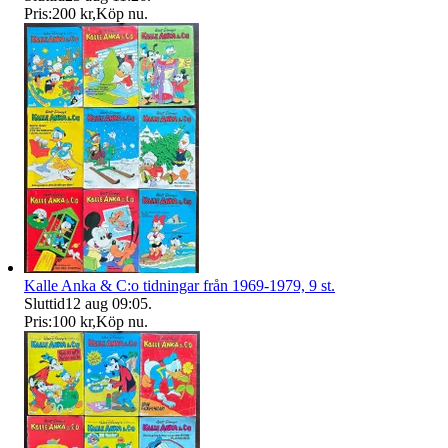
Pris:
200 kr
,
Köp nu
.
Kalle Anka & C:o tidningar från 1969-1979, 9 st.
Sluttid
12 aug 09:05
.
Pris:
100 kr
,
Köp nu
.