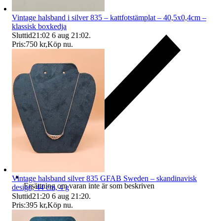
Vintage halsband i silver 835 – kattfotstämplat – 40,5x0,4cm –
klassisk boxkedja
Sluttid
21:02
6 aug 21:02
.
Pris:
750 kr
,
Köp nu
.
Vintage halsband silver 835 GFAB Sweden – skandinavisk
Ersättning om varan inte är som beskriven
design, 44 cm, 4 g
Sluttid
21:20
6 aug 21:20
.
Pris:
395 kr
,
Köp nu
.