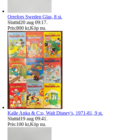
Orrefors Sweden Glas, 8 st.
Sluttid
20 aug 09:17
.
Pris:
800 kr
,
Köp nu
.
Kalle Anka & C:o, Walt Disney's, 1971-81, 9 st.
Sluttid
19 aug 09:41
.
Pris:
100 kr
,
Köp nu
.