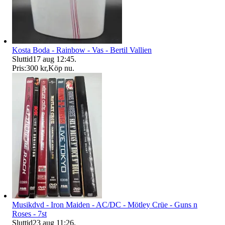
Kosta Boda - Rainbow - Vas - Bertil Vallien
Sluttid
17 aug 12:45
.
Pris:
300 kr
,
Köp nu
.
Musikdvd - Iron Maiden - AC/DC - Mötley Crüe - Guns n
Roses - 7st
Sluttid
23 aug 11:26
.