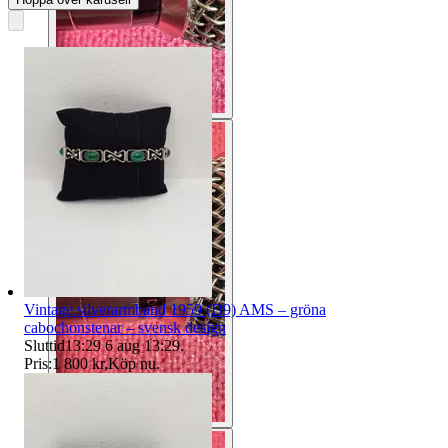
Vintage silverarmband 1959 (D9) AMS – gröna
cabochonstenar – svensk design
Sluttid
13:29
6 aug 13:29
.
Pris:
1 800 kr
,
Köp nu
.