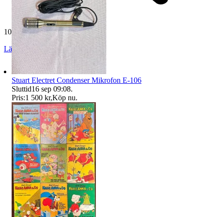
10 591 omdömen
Läs omdömen
Följ
Stuart Electret Condenser Mikrofon E-106
Sluttid
16 sep 09:08
.
Pris:
1 500 kr
,
Köp nu
.