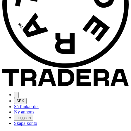
SEK
Så funkar det
Ny annons
Logga in
Skapa konto