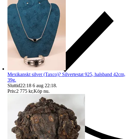
Mexikanskt silver (Taxco)? Silvertestat 925, halsband 42cm,
39g.
Sluttid
22:18
6 aug 22:18
.
Pris:
2 775 kr
,
Köp nu
.
Ersättning om du inte får din vara