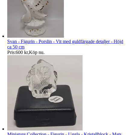
Svan - Figurin - Porslin - Vit med guldfärgade detaljer - Höjd
ca 50 cm
Pris:
600 kr
,
Köp nu
.
Miniature Collection - Figurin - Uggla - Kristallblock - Mats