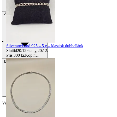
Avhämtning
Bålsta, Sverige
Silverarmband 925 – 5 g – klassisk dubbellänk
Sluttid
20:12
6 aug 20:12
.
Pris:
300 kr
,
Köp nu
.
Betalning
Via Tradera
Välj till köparskydd