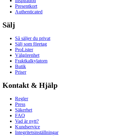
Inspiration
Presentkort
Authenticated
Sälj
Så säljer du privat
Sälj som företag
ProLister
Välgörenhet
Fraktkalkylatorn
Butik
Priser
Kontakt & Hjälp
Regler
Press
Säkerhet
FAQ
Vad är nytt?
Kundservice
Integritetsinställningar