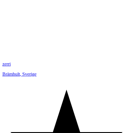
zerri
Brämhult
,
Sverige