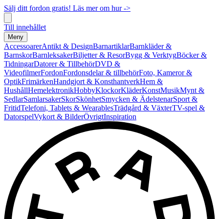
Sälj ditt fordon gratis! Läs mer om hur ->
Till innehållet
Meny
Accessoarer
Antikt & Design
Barnartiklar
Barnkläder &
Barnskor
Barnleksaker
Biljetter & Resor
Bygg & Verktyg
Böcker &
Tidningar
Datorer & Tillbehör
DVD &
Videofilmer
Fordon
Fordonsdelar & tillbehör
Foto, Kameror &
Optik
Frimärken
Handgjort & Konsthantverk
Hem &
Hushåll
Hemelektronik
Hobby
Klockor
Kläder
Konst
Musik
Mynt &
Sedlar
Samlarsaker
Skor
Skönhet
Smycken & Ädelstenar
Sport &
Fritid
Telefoni, Tablets & Wearables
Trädgård & Växter
TV-spel &
Datorspel
Vykort & Bilder
Övrigt
Inspiration