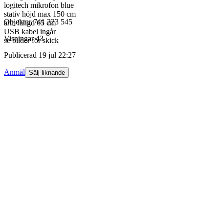
logitech mikrofon blue
stativ höjd max 150 cm
Objektnr
741 223 545
arm längd 65 cm
USB kabel ingår
Visningar
43
se bilder för skick
Publicerad
19 jul 22:27
Anmäl
Sälj liknande