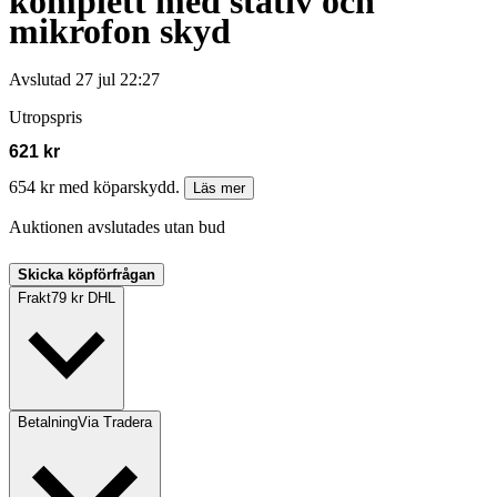
komplett med stativ och
mikrofon skyd
Avslutad
27 jul 22:27
Utropspris
621 kr
654 kr med köparskydd.
Läs mer
Auktionen avslutades utan bud
Skicka köpförfrågan
Frakt
79 kr DHL
Betalning
Via Tradera