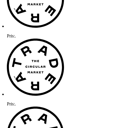
Pris:
.
Pris:
.