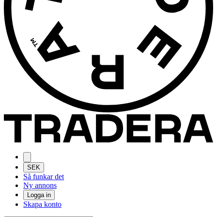
SEK
Så funkar det
Ny annons
Logga in
Skapa konto