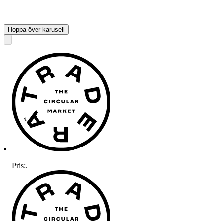
Hoppa över karusell
Pris:
.