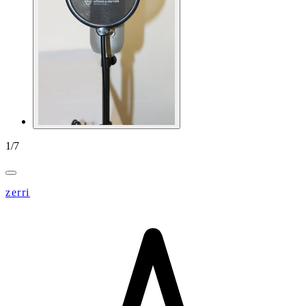
1
/
7
zerri