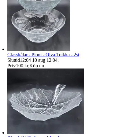
Glasskålar - Pioni - Oiva Toikka - 2st
Sluttid
12:04
10 aug 12:04
.
Pris:
100 kr
,
Köp nu
.