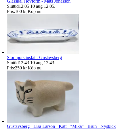
Glasskål i lövform - Mats Jonasson
Sluttid
12:05
10 aug 12:05
.
Pris:
100 kr
,
Köp nu
.
Stort porslinsfat - Gustavsberg
Sluttid
12:43
10 aug 12:43
.
Pris:
250 kr
,
Köp nu
.
Gustavsberg - Lisa Larson - Katt - "Mika" - Brun - Nyskick