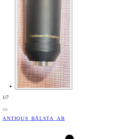
1
/
7
ANTIQUS_BÅLSTA_AB