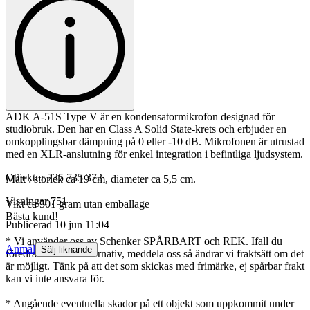
ADK A-51S Type V är en kondensatormikrofon designad för
studiobruk. Den har en Class A Solid State-krets och erbjuder en
omkopplingsbar dämpning på 0 eller -10 dB. Mikrofonen är utrustad
med en XLR-anslutning för enkel integration i befintliga ljudsystem.
Objektnr
735 735 372
Mått : storlek ca 19 cm, diameter ca 5,5 cm.
Visningar
751
Vikt ca 501 gram utan emballage
Bästa kund!
Publicerad
10 jun 11:04
* Vi använder oss av Schenker SPÅRBART och REK. Ifall du
Anmäl
Sälj liknande
föredrar ett annat alternativ, meddela oss så ändrar vi fraktsätt om det
är möjligt. Tänk på att det som skickas med frimärke, ej spårbar frakt
kan vi inte ansvara för.
* Angående eventuella skador på ett objekt som uppkommit under