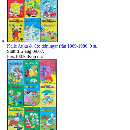
Kalle Anka & C:o tidningar från 1969-1980, 9 st.
Sluttid
12 aug 09:07
.
Pris:
100 kr
,
Köp nu
.