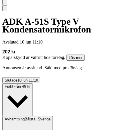
ADK A-51S Type V
Kondensatormikrofon
Avslutad
10 jun 11:10
202 kr
Köparskydd är valfritt hos företag.
Läs mer
Annonsen är avslutad. Såld med prisförslag.
Slutade
10 jun 11:10
Frakt
Från 49 kr
Avhämtning
Bålsta, Sverige