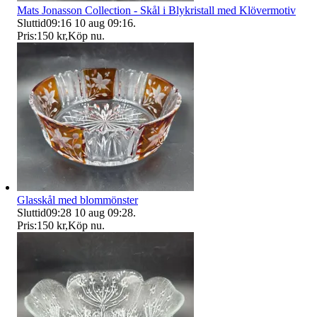
Mats Jonasson Collection - Skål i Blykristall med Klövermotiv
Sluttid
09:16
10 aug 09:16
.
Pris:
150 kr
,
Köp nu
.
Glasskål med blommönster
Sluttid
09:28
10 aug 09:28
.
Pris:
150 kr
,
Köp nu
.