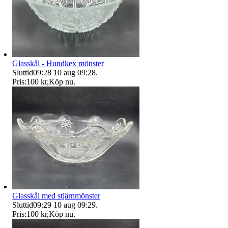
Glasskål - Hundkex mönster
Sluttid
09:28
10 aug 09:28
.
Pris:
100 kr
,
Köp nu
.
Glasskål med stjärnmönster
Sluttid
09:29
10 aug 09:29
.
Pris:
100 kr
,
Köp nu
.