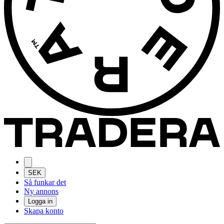
SEK
Så funkar det
Ny annons
Logga in
Skapa konto