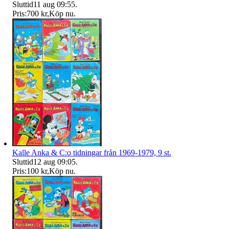
Sluttid
11 aug 09:55
.
Pris:
700 kr
,
Köp nu
.
Kalle Anka & C:o tidningar från 1969-1979, 9 st.
Sluttid
12 aug 09:05
.
Pris:
100 kr
,
Köp nu
.