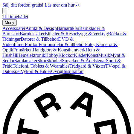
Sälj ditt fordon gratis! Läs mer om hur ->
Till innehållet
Meny
Accessoarer
Antikt & Design
Barnartiklar
Barnkläder &
Barnskor
Barnleksaker
Biljetter & Resor
Bygg & Verktyg
Böcker &
Tidningar
Datorer & Tillbehör
DVD &
Videofilmer
Fordon
Fordonsdelar & tillbehör
Foto, Kameror &
Optik
Frimärken
Handgjort & Konsthantverk
Hem &
Hushåll
Hemelektronik
Hobby
Klockor
Kläder
Konst
Musik
Mynt &
Sedlar
Samlarsaker
Skor
Skönhet
Smycken & Ädelstenar
Sport &
Fritid
Telefoni, Tablets & Wearables
Trädgård & Växter
TV-spel &
Datorspel
Vykort & Bilder
Övrigt
Inspiration