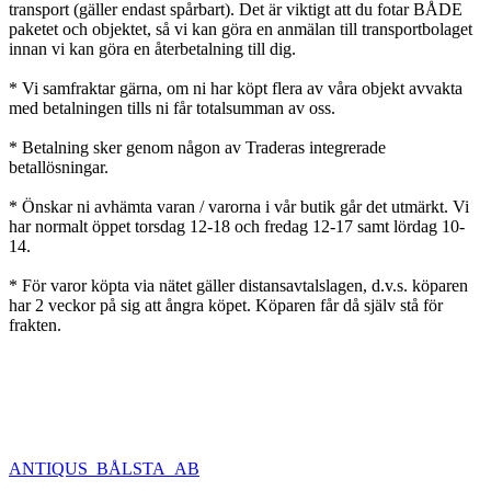
transport (gäller endast spårbart). Det är viktigt att du fotar BÅDE
paketet och objektet, så vi kan göra en anmälan till transportbolaget
innan vi kan göra en återbetalning till dig.
* Vi samfraktar gärna, om ni har köpt flera av våra objekt avvakta
med betalningen tills ni får totalsumman av oss.
* Betalning sker genom någon av Traderas integrerade
betallösningar.
* Önskar ni avhämta varan / varorna i vår butik går det utmärkt. Vi
har normalt öppet torsdag 12-18 och fredag 12-17 samt lördag 10-
14.
* För varor köpta via nätet gäller distansavtalslagen, d.v.s. köparen
har 2 veckor på sig att ångra köpet. Köparen får då själv stå för
frakten.
ANTIQUS_BÅLSTA_AB