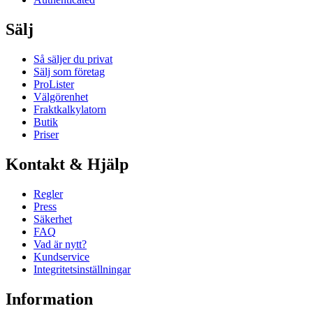
Sälj
Så säljer du privat
Sälj som företag
ProLister
Välgörenhet
Fraktkalkylatorn
Butik
Priser
Kontakt & Hjälp
Regler
Press
Säkerhet
FAQ
Vad är nytt?
Kundservice
Integritetsinställningar
Information