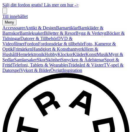
Sälj ditt fordon gratis! Läs mer om hur ->
Till innehållet
Meny
Accessoarer
Antikt & Design
Barnartiklar
Barnkläder &
Barnskor
Barnleksaker
Biljetter & Resor
Bygg & Verktyg
Böcker &
Tidningar
Datorer & Tillbehör
DVD &
Videofilmer
Fordon
Fordonsdelar & tillbehör
Foto, Kameror &
Optik
Frimärken
Handgjort & Konsthantverk
Hem &
Hushåll
Hemelektronik
Hobby
Klockor
Kläder
Konst
Musik
Mynt &
Sedlar
Samlarsaker
Skor
Skönhet
Smycken & Ädelstenar
Sport &
Fritid
Telefoni, Tablets & Wearables
Trädgård & Växter
TV-spel &
Datorspel
Vykort & Bilder
Övrigt
Inspiration