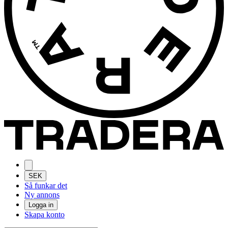
SEK
Så funkar det
Ny annons
Logga in
Skapa konto