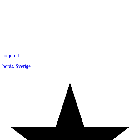
lodjuret1
borås
,
Sverige