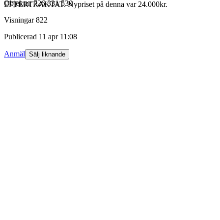
Objektnr
726 331 530
EFTERTRAKTAT. Nypriset på denna var 24.000kr.
Visningar
822
Publicerad
11 apr 11:08
Anmäl
Sälj liknande