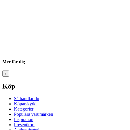
Mer för dig
↑
Köp
Så handlar du
Köparskydd
Kategorier
Populära varumärken
Inspiration
Presentkort
Authenticated