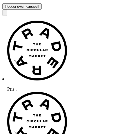
Hoppa över karusell
Pris:
.