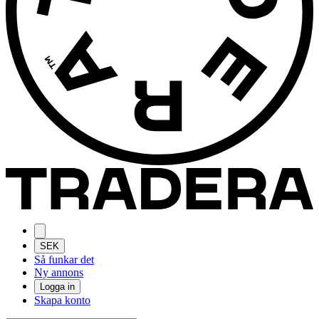
SEK
Så funkar det
Ny annons
Logga in
Skapa konto