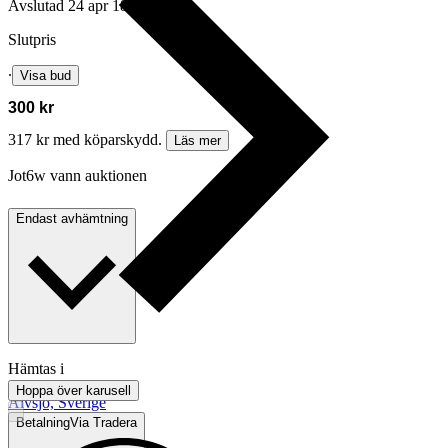
Avslutad
24 apr 18:45
Slutpris
∙
Visa bud
300 kr
317 kr med köparskydd.
Läs mer
Jot6w vann auktionen
Endast avhämtning
Hämtas i
Hoppa över karusell
Älvsjö, Sverige
Betalning
Via Tradera