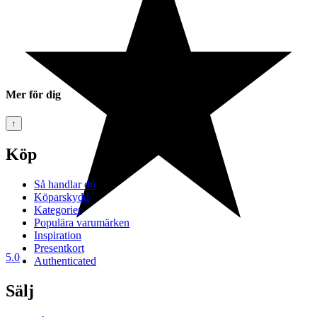
Mer för dig
↑
Köp
Så handlar du
Köparskydd
Kategorier
Populära varumärken
Inspiration
Presentkort
5.0
Authenticated
Sälj