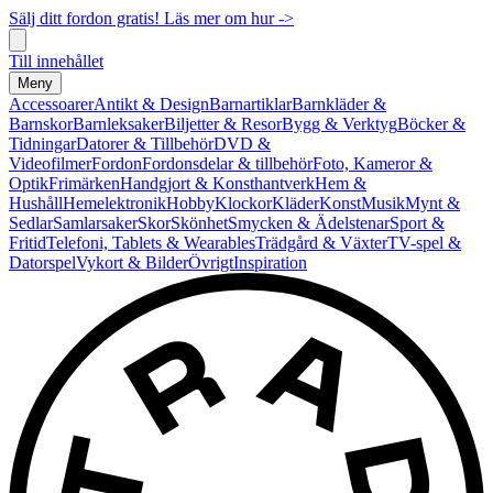
Sälj ditt fordon gratis! Läs mer om hur ->
Till innehållet
Meny
Accessoarer
Antikt & Design
Barnartiklar
Barnkläder &
Barnskor
Barnleksaker
Biljetter & Resor
Bygg & Verktyg
Böcker &
Tidningar
Datorer & Tillbehör
DVD &
Videofilmer
Fordon
Fordonsdelar & tillbehör
Foto, Kameror &
Optik
Frimärken
Handgjort & Konsthantverk
Hem &
Hushåll
Hemelektronik
Hobby
Klockor
Kläder
Konst
Musik
Mynt &
Sedlar
Samlarsaker
Skor
Skönhet
Smycken & Ädelstenar
Sport &
Fritid
Telefoni, Tablets & Wearables
Trädgård & Växter
TV-spel &
Datorspel
Vykort & Bilder
Övrigt
Inspiration