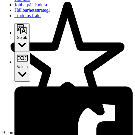
Jobba på Tradera
Hållbarhetsstrategi
Traderas frakt
Språk
Valuta
91 omdömen