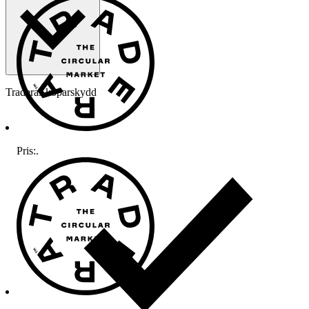
Traderas köparskydd
Pris:
.