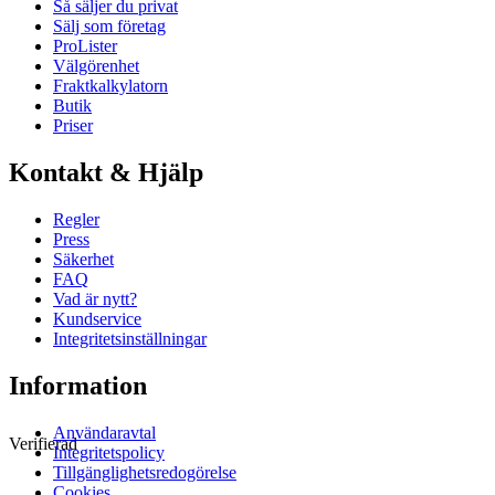
Så säljer du privat
Sälj som företag
ProLister
Välgörenhet
Fraktkalkylatorn
Butik
Priser
Kontakt & Hjälp
Regler
Press
Säkerhet
FAQ
Vad är nytt?
Kundservice
Integritetsinställningar
Information
Användaravtal
Verifierad
Integritetspolicy
Tillgänglighetsredogörelse
Cookies