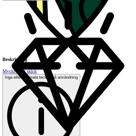
Beskrivning
Mycket gott skick
Inga eller minimala tecken på användning