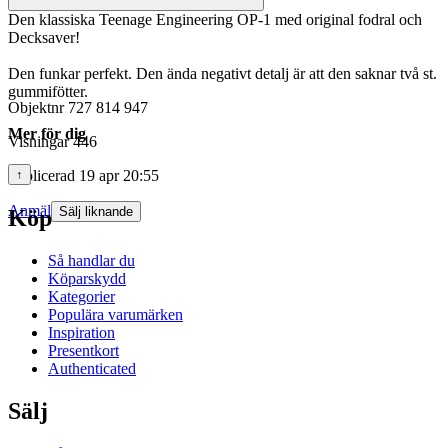
Den klassiska Teenage Engineering OP-1 med original fodral och
Decksaver!
Den funkar perfekt. Den ända negativt detalj är att den saknar två st.
gummifötter.
Objektnr
727 814 947
Mer för dig
Visningar
446
Publicerad
↑
19 apr 20:55
Anmäl
Sälj liknande
Köp
Så handlar du
Köparskydd
Kategorier
Populära varumärken
Inspiration
Presentkort
Authenticated
Sälj