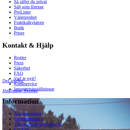
Så säljer du privat
Sälj som företag
ProLister
Välgörenhet
Fraktkalkylatorn
Butik
Priser
Kontakt & Hjälp
Regler
Press
Säkerhet
FAQ
Vad är nytt?
DeLaSelva
Kundservice
Integritetsinställningar
Jönköping
,
Sverige
Information
Användaravtal
Integritetspolicy
Tillgänglighetsredogörelse
Cookies