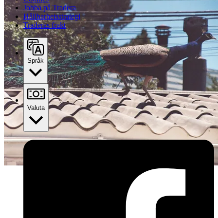
Jobba på Tradera
Hållbarhetsstrategi
Traderas frakt
Språk
Valuta