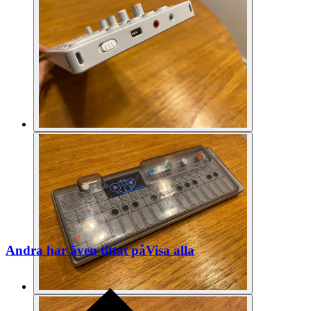
Andra har även tittat på
Visa alla