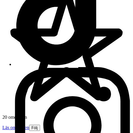
20 omdömen
Läs omdömen
Följ