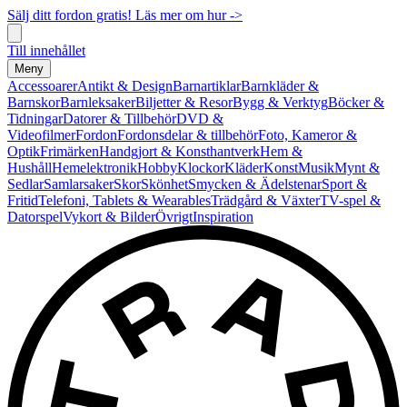
Sälj ditt fordon gratis! Läs mer om hur ->
Till innehållet
Meny
Accessoarer
Antikt & Design
Barnartiklar
Barnkläder &
Barnskor
Barnleksaker
Biljetter & Resor
Bygg & Verktyg
Böcker &
Tidningar
Datorer & Tillbehör
DVD &
Videofilmer
Fordon
Fordonsdelar & tillbehör
Foto, Kameror &
Optik
Frimärken
Handgjort & Konsthantverk
Hem &
Hushåll
Hemelektronik
Hobby
Klockor
Kläder
Konst
Musik
Mynt &
Sedlar
Samlarsaker
Skor
Skönhet
Smycken & Ädelstenar
Sport &
Fritid
Telefoni, Tablets & Wearables
Trädgård & Växter
TV-spel &
Datorspel
Vykort & Bilder
Övrigt
Inspiration