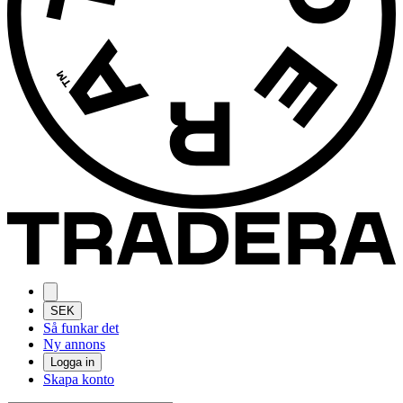
SEK
Så funkar det
Ny annons
Logga in
Skapa konto