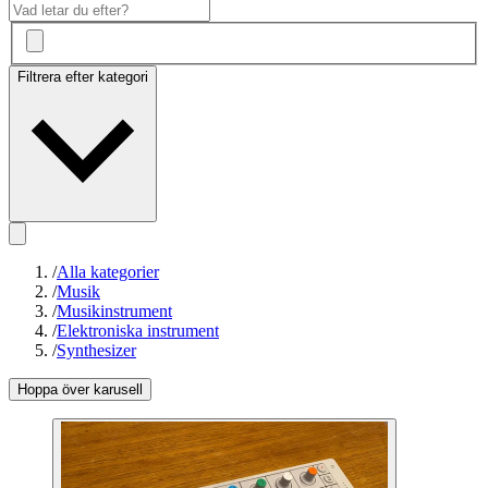
Filtrera efter kategori
/
Alla kategorier
/
Musik
/
Musikinstrument
/
Elektroniska instrument
/
Synthesizer
Hoppa över karusell