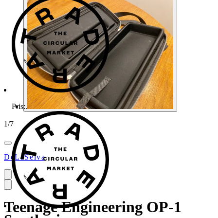
Pris:
.
1
/
7
DeLaSelva
Teenage Engineering OP-1