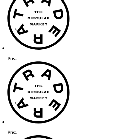
Pris:
.
Pris:
.