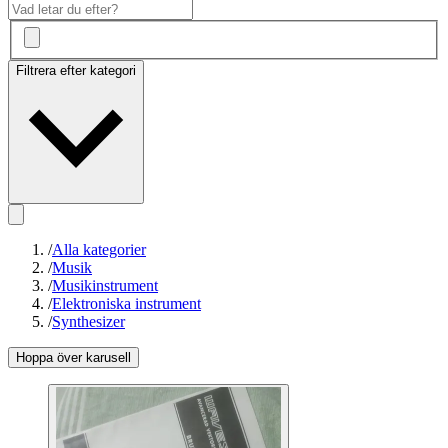
Filtrera efter kategori
/
Alla kategorier
/
Musik
/
Musikinstrument
/
Elektroniska instrument
/
Synthesizer
Hoppa över karusell