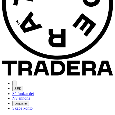
SEK
Så funkar det
Ny annons
Logga in
Skapa konto