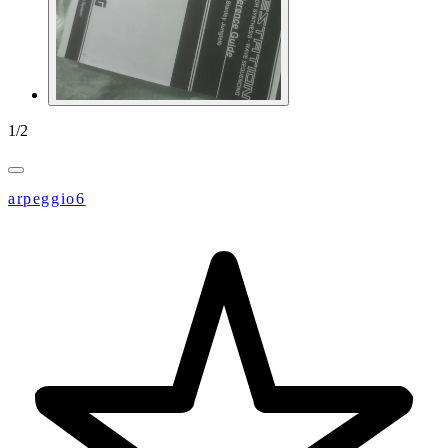
1
/
2
arpeggio6