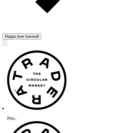
Hoppa över karusell
Pris:
.