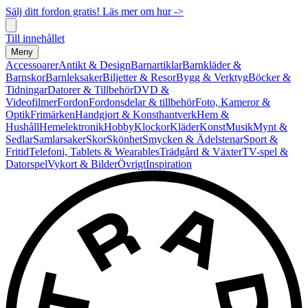
Sälj ditt fordon gratis! Läs mer om hur ->
Till innehållet
Meny
Accessoarer
Antikt & Design
Barnartiklar
Barnkläder &
Barnskor
Barnleksaker
Biljetter & Resor
Bygg & Verktyg
Böcker &
Tidningar
Datorer & Tillbehör
DVD &
Videofilmer
Fordon
Fordonsdelar & tillbehör
Foto, Kameror &
Optik
Frimärken
Handgjort & Konsthantverk
Hem &
Hushåll
Hemelektronik
Hobby
Klockor
Kläder
Konst
Musik
Mynt &
Sedlar
Samlarsaker
Skor
Skönhet
Smycken & Ädelstenar
Sport &
Fritid
Telefoni, Tablets & Wearables
Trädgård & Växter
TV-spel &
Datorspel
Vykort & Bilder
Övrigt
Inspiration