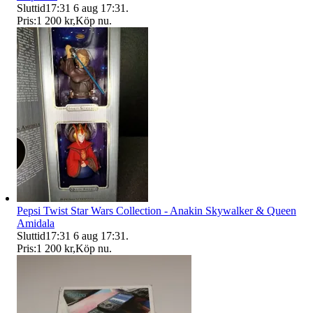
Sluttid
17:31
6 aug 17:31
.
Pris:
1 200 kr
,
Köp nu
.
Pepsi Twist Star Wars Collection - Anakin Skywalker & Queen
Amidala
Sluttid
17:31
6 aug 17:31
.
Pris:
1 200 kr
,
Köp nu
.