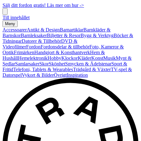
Sälj ditt fordon gratis! Läs mer om hur ->
Till innehållet
Meny
Accessoarer
Antikt & Design
Barnartiklar
Barnkläder &
Barnskor
Barnleksaker
Biljetter & Resor
Bygg & Verktyg
Böcker &
Tidningar
Datorer & Tillbehör
DVD &
Videofilmer
Fordon
Fordonsdelar & tillbehör
Foto, Kameror &
Optik
Frimärken
Handgjort & Konsthantverk
Hem &
Hushåll
Hemelektronik
Hobby
Klockor
Kläder
Konst
Musik
Mynt &
Sedlar
Samlarsaker
Skor
Skönhet
Smycken & Ädelstenar
Sport &
Fritid
Telefoni, Tablets & Wearables
Trädgård & Växter
TV-spel &
Datorspel
Vykort & Bilder
Övrigt
Inspiration