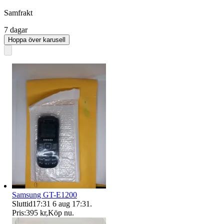
Samfrakt
7 dagar
Hoppa över karusell
Samsung GT-E1200
Sluttid
17:31
6 aug 17:31
.
Pris:
395 kr
,
Köp nu
.