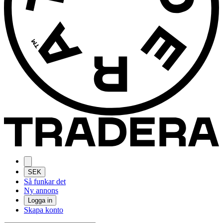
SEK
Så funkar det
Ny annons
Logga in
Skapa konto