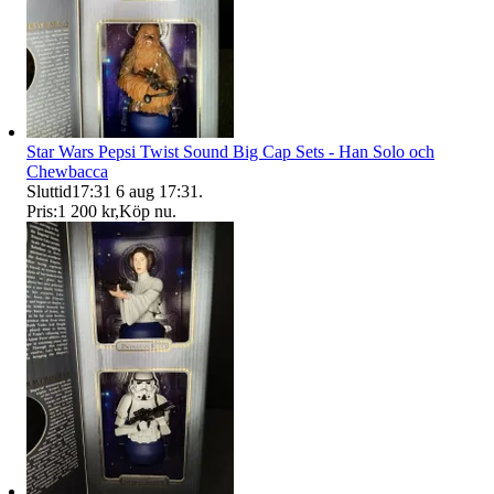
Star Wars Pepsi Twist Sound Big Cap Sets - Han Solo och
Chewbacca
Sluttid
17:31
6 aug 17:31
.
Pris:
1 200 kr
,
Köp nu
.