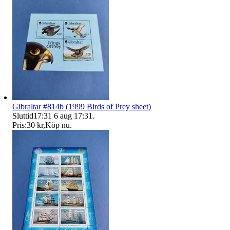
Gibraltar #814b (1999 Birds of Prey sheet)
Sluttid
17:31
6 aug 17:31
.
Pris:
30 kr
,
Köp nu
.