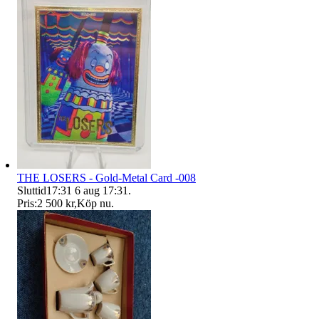
THE LOSERS - Gold-Metal Card -008
Sluttid
17:31
6 aug 17:31
.
Pris:
2 500 kr
,
Köp nu
.