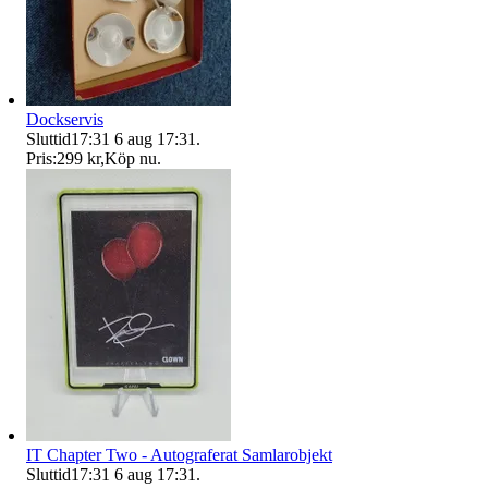
Dockservis
Sluttid
17:31
6 aug 17:31
.
Pris:
299 kr
,
Köp nu
.
IT Chapter Two - Autograferat Samlarobjekt
Sluttid
17:31
6 aug 17:31
.