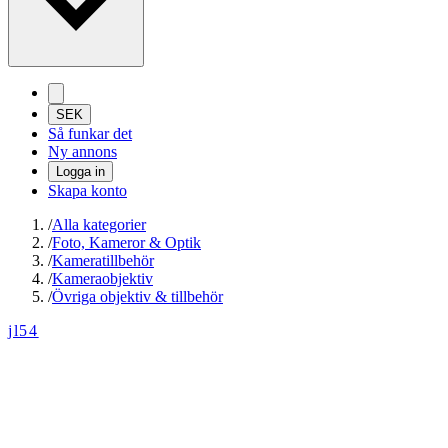
SEK
Så funkar det
Ny annons
Logga in
Skapa konto
/
Alla kategorier
/
Foto, Kameror & Optik
/
Kameratillbehör
/
Kameraobjektiv
/
Övriga objektiv & tillbehör
jl54