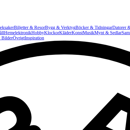
eksaker
Biljetter & Resor
Bygg & Verktyg
Böcker & Tidningar
Datorer &
ll
Hemelektronik
Hobby
Klockor
Kläder
Konst
Musik
Mynt & Sedlar
Saml
 Bilder
Övrigt
Inspiration