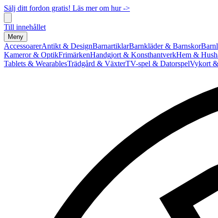
Sälj ditt fordon gratis! Läs mer om hur ->
Till innehållet
Meny
Accessoarer
Antikt & Design
Barnartiklar
Barnkläder & Barnskor
Barnl
Kameror & Optik
Frimärken
Handgjort & Konsthantverk
Hem & Hushå
Tablets & Wearables
Trädgård & Växter
TV-spel & Datorspel
Vykort &