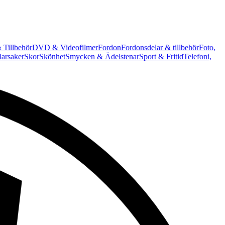
 Tillbehör
DVD & Videofilmer
Fordon
Fordonsdelar & tillbehör
Foto,
arsaker
Skor
Skönhet
Smycken & Ädelstenar
Sport & Fritid
Telefoni,