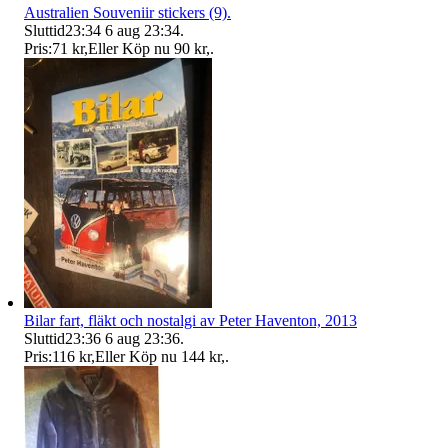
Australien Souveniir stickers (9).
Sluttid
23:34
6 aug 23:34
.
Pris:
71 kr
,
Eller Köp nu
90 kr
,
.
Bilar fart, fläkt och nostalgi av Peter Haventon, 2013
Sluttid
23:36
6 aug 23:36
.
Pris:
116 kr
,
Eller Köp nu
144 kr
,
.