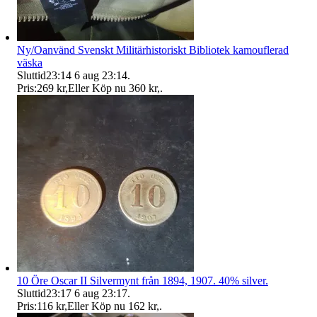
Ny/Oanvänd Svenskt Militärhistoriskt Bibliotek kamouflerad
väska
Sluttid
23:14
6 aug 23:14
.
Pris:
269 kr
,
Eller Köp nu
360 kr
,
.
10 Öre Oscar II Silvermynt från 1894, 1907. 40% silver.
Sluttid
23:17
6 aug 23:17
.
Pris:
116 kr
,
Eller Köp nu
162 kr
,
.