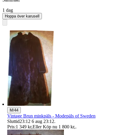
1 dag
Hoppa över karusell
M/44
Vintage Brun minkpäls - Modepäls of Sweden
Sluttid
23:12
6 aug 23:12
.
Pris:
1 349 kr
,
Eller Köp nu
1 800 kr
,
.