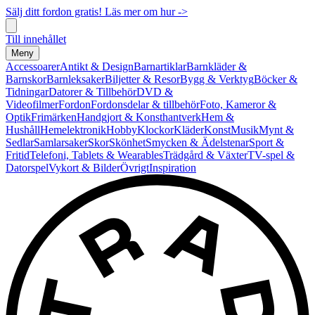
Sälj ditt fordon gratis! Läs mer om hur ->
Till innehållet
Meny
Accessoarer
Antikt & Design
Barnartiklar
Barnkläder &
Barnskor
Barnleksaker
Biljetter & Resor
Bygg & Verktyg
Böcker &
Tidningar
Datorer & Tillbehör
DVD &
Videofilmer
Fordon
Fordonsdelar & tillbehör
Foto, Kameror &
Optik
Frimärken
Handgjort & Konsthantverk
Hem &
Hushåll
Hemelektronik
Hobby
Klockor
Kläder
Konst
Musik
Mynt &
Sedlar
Samlarsaker
Skor
Skönhet
Smycken & Ädelstenar
Sport &
Fritid
Telefoni, Tablets & Wearables
Trädgård & Växter
TV-spel &
Datorspel
Vykort & Bilder
Övrigt
Inspiration