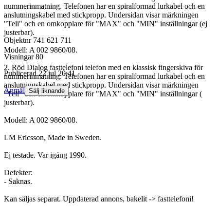
nummerinmatning. Telefonen har en spiralformad lurkabel och en
anslutningskabel med stickpropp. Undersidan visar märkningen
"Teli" och en omkopplare för "MAX" och "MIN" inställningar (ej
justerbar).
Objektnr
741 621 711
Modell: A 002 9860/08.
Visningar
80
2. Röd Dialog fasttelefoni telefon med en klassisk fingerskiva för
Publicerad
22 jul 20:41
nummerinmatning. Telefonen har en spiralformad lurkabel och en
anslutningskabel med stickpropp. Undersidan visar märkningen
Anmäl
Sälj liknande
"Teli" och en omkopplare för "MAX" och "MIN" inställningar (
justerbar).
Modell: A 002 9860/08.
LM Ericsson, Made in Sweden.
Ej testade. Var igång 1990.
Defekter:
- Saknas.
Kan säljas separat. Uppdaterad annons, bakelit -> fasttelefoni!