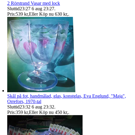
2 Rörstrand Vasar med lock
Sluttid
23:27
6 aug 23:27
.
Pris:
539 kr
,
Eller Köp nu
630 kr
,
.
Skål på fot, handmålad, glas, konstglas, Eva Englund, "Maja",
Orrefors, 1970-tal
Sluttid
23:32
6 aug 23:32
.
Pris:
359 kr
,
Eller Köp nu
450 kr
,
.