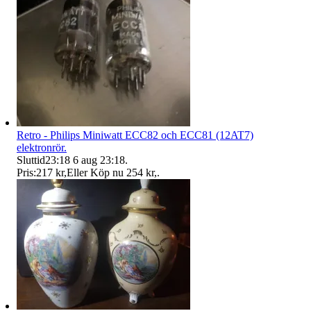
Retro - Philips Miniwatt ECC82 och ECC81 (12AT7)
elektronrör.
Sluttid
23:18
6 aug 23:18
.
Pris:
217 kr
,
Eller Köp nu
254 kr
,
.