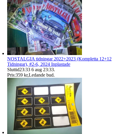
NOSTALGIA tidningar 2022+2023 (Kompletta 12+12
Tidningar), #2-6, 2024 Inplastade
Sluttid
23:33
6 aug 23:33
.
Pris:
359 kr
,
Ledande bud
.