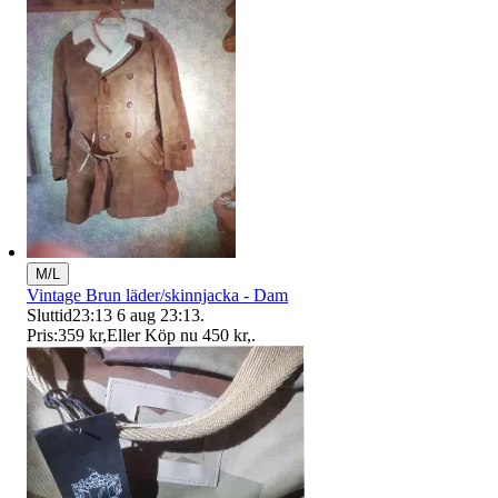
M/L
Vintage Brun läder/skinnjacka - Dam
Sluttid
23:13
6 aug 23:13
.
Pris:
359 kr
,
Eller Köp nu
450 kr
,
.