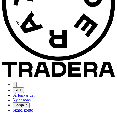
SEK
Så funkar det
Ny annons
Logga in
Skapa konto