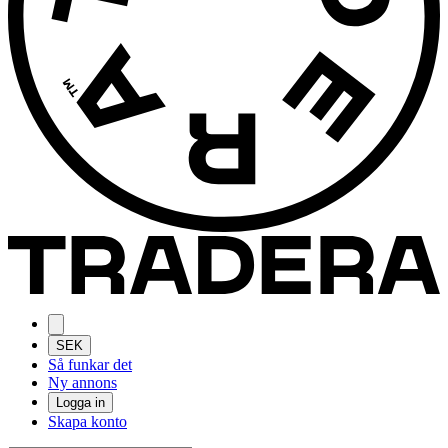
SEK
Så funkar det
Ny annons
Logga in
Skapa konto