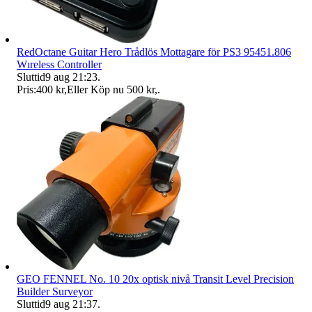
RedOctane Guitar Hero Trådlös Mottagare för PS3 95451.806
Wıreless Controller
Sluttid
9 aug 21:23
.
Pris:
400 kr
,
Eller Köp nu
500 kr
,
.
GEO FENNEL No. 10 20x optisk nivå Transit Level Precision
Builder Surveyor
Sluttid
9 aug 21:37
.