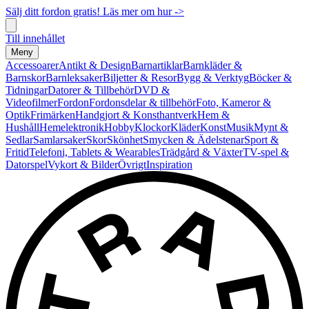
Sälj ditt fordon gratis! Läs mer om hur ->
Till innehållet
Meny
Accessoarer
Antikt & Design
Barnartiklar
Barnkläder &
Barnskor
Barnleksaker
Biljetter & Resor
Bygg & Verktyg
Böcker &
Tidningar
Datorer & Tillbehör
DVD &
Videofilmer
Fordon
Fordonsdelar & tillbehör
Foto, Kameror &
Optik
Frimärken
Handgjort & Konsthantverk
Hem &
Hushåll
Hemelektronik
Hobby
Klockor
Kläder
Konst
Musik
Mynt &
Sedlar
Samlarsaker
Skor
Skönhet
Smycken & Ädelstenar
Sport &
Fritid
Telefoni, Tablets & Wearables
Trädgård & Växter
TV-spel &
Datorspel
Vykort & Bilder
Övrigt
Inspiration