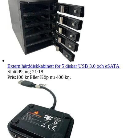
Extern hårddiskkabinett för 5 diskar USB 3.0 och eSATA
Sluttid
9 aug 21:18
.
Pris:
100 kr
,
Eller Köp nu
400 kr
,
.