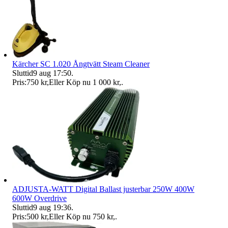
Kärcher SC 1.020 Ångtvätt Steam Cleaner
Sluttid
9 aug 17:50
.
Pris:
750 kr
,
Eller Köp nu
1 000 kr
,
.
ADJUSTA-WATT Digital Ballast justerbar 250W 400W
600W Overdrive
Sluttid
9 aug 19:36
.
Pris:
500 kr
,
Eller Köp nu
750 kr
,
.