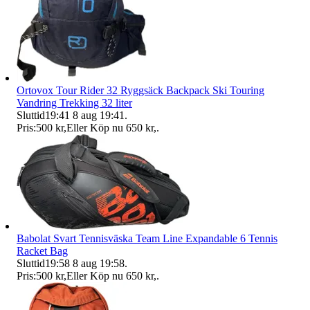
Ortovox Tour Rider 32 Ryggsäck Backpack Ski Touring
Vandring Trekking 32 liter
Sluttid
19:41
8 aug 19:41
.
Pris:
500 kr
,
Eller Köp nu
650 kr
,
.
Babolat Svart Tennisväska Team Line Expandable 6 Tennis
Racket Bag
Sluttid
19:58
8 aug 19:58
.
Pris:
500 kr
,
Eller Köp nu
650 kr
,
.