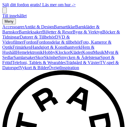
Sälj ditt fordon gratis! Läs mer om hur ->
Till innehållet
Meny
Accessoarer
Antikt & Design
Barnartiklar
Barnkläder &
Barnskor
Barnleksaker
Biljetter & Resor
Bygg & Verktyg
Böcker &
Tidningar
Datorer & Tillbehör
DVD &
Videofilmer
Fordon
Fordonsdelar & tillbehör
Foto, Kameror &
Optik
Frimärken
Handgjort & Konsthantverk
Hem &
Hushåll
Hemelektronik
Hobby
Klockor
Kläder
Konst
Musik
Mynt &
Sedlar
Samlarsaker
Skor
Skönhet
Smycken & Ädelstenar
Sport &
Fritid
Telefoni, Tablets & Wearables
Trädgård & Växter
TV-spel &
Datorspel
Vykort & Bilder
Övrigt
Inspiration