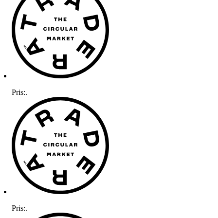
Pris:
.
Pris:
.