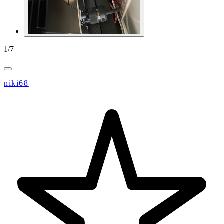
1
/
7
niki68