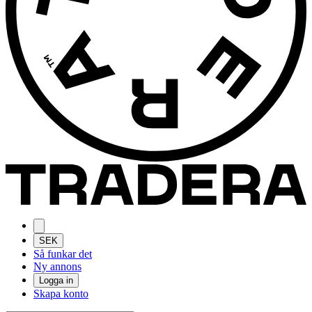
SEK
Så funkar det
Ny annons
Logga in
Skapa konto