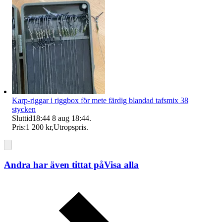
Karp-riggar i riggbox för mete färdig blandad tafsmix 38
stycken
Sluttid
18:44
8 aug 18:44
.
Pris:
1 200 kr
,
Utropspris
.
Andra har även tittat på
Visa alla