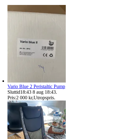
Vario Blue 2 Peristaltic Pump
Sluttid
18:43
8 aug 18:43
.
Pris:
2 000 kr
,
Utropspris
.