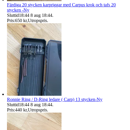
Färdiga 20 stycken karpriggar med Carpus krok och tafs 20
stycken -Ny
Sluttid
18:44
8 aug 18:44
.
Pris:
650 kr
,
Utropspris
.
Ronnie Ring / D-Ring ledare ( Carp) 13 stycken-Ny
Sluttid
18:44
8 aug 18:44
.
Pris:
440 kr
,
Utropspris
.