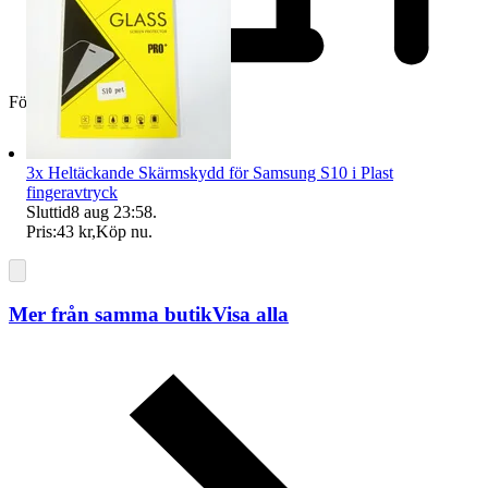
Företag
3x Heltäckande Skärmskydd för Samsung S10 i Plast
fingeravtryck
Sluttid
8 aug 23:58
.
Pris:
43 kr
,
Köp nu
.
Mer från samma butik
Visa alla