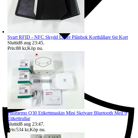
Svart RFID - NFC Skydd Läder Plånbok Korthållare 6st Kort
Sluttid
8 aug 23:45
.
Pris:
88 kr
,
Köp nu
.
Ersättning om du inte får din vara
Phomemo Q30 Etikettmaskin Mini Skrivare Bluetooth Med 9
Etikettrullar
Sluttid
8 aug 23:47
.
Pris:
534 kr
,
Köp nu
.