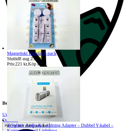
Magnetiskt Barnlås 8-pack
Sluttid
8 aug 23:48
.
Pris:
221 kr
,
Köp nu
.
Beskrivning
Unisex
|
Oanvänt
T-Splitter Audio & Laddning Adapter – Dubbel Y-kabel –
Helt ny och aldrig använd
Kompatibel med Lightning