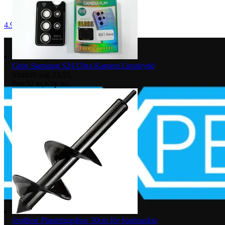
4.9
Grön Samsung S24 Ultra Kamera Linsskydd
Sluttid
8 aug 23:55
.
Pris:
32 kr
,
Köp nu
.
Jordborr Planteringsborr 30cm för borrmaskin