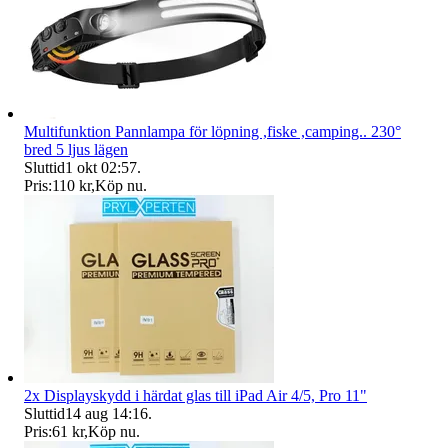
Multifunktion Pannlampa för löpning ,fiske ,camping.. 230°
bred 5 ljus lägen
Sluttid
1 okt 02:57
.
Pris:
110 kr
,
Köp nu
.
2x Displayskydd i härdat glas till iPad Air 4/5, Pro 11"
Sluttid
14 aug 14:16
.
Pris:
61 kr
,
Köp nu
.