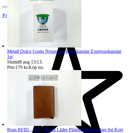
Prylxperten
Metall Dolce Gusto Nespresso Kaffekapslar Expressokapslar
1st
Sluttid
8 aug 13:13
.
Pris:
179 kr
,
Köp nu
.
Brun RFID - NFC Skydd Läder Plånbok Korthållare 6st Kort