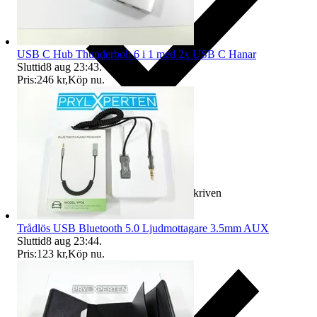
USB C Hub Thunderbolt 6 i 1 med 2x USB C Hanar
Sluttid
8 aug 23:43
.
Pris:
246 kr
,
Köp nu
.
Ersättning om varan inte är som beskriven
Trådlös USB Bluetooth 5.0 Ljudmottagare 3.5mm AUX
Sluttid
8 aug 23:44
.
Pris:
123 kr
,
Köp nu
.