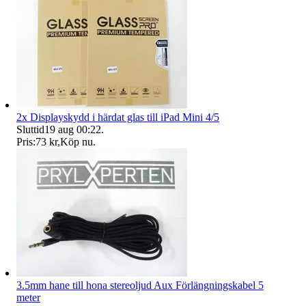
2x Displayskydd i härdat glas till iPad Mini 4/5
Sluttid
19 aug 00:22
.
Pris:
73 kr
,
Köp nu
.
3.5mm hane till hona stereoljud Aux Förlängningskabel 5
meter