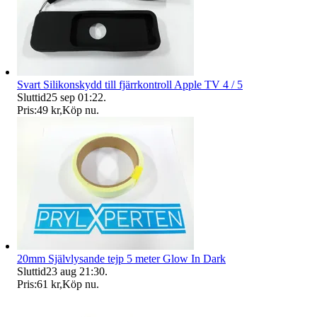
Svart Silikonskydd till fjärrkontroll Apple TV 4 / 5
Sluttid
25 sep 01:22
.
Pris:
49 kr
,
Köp nu
.
20mm Självlysande tejp 5 meter Glow In Dark
Sluttid
23 aug 21:30
.
Pris:
61 kr
,
Köp nu
.