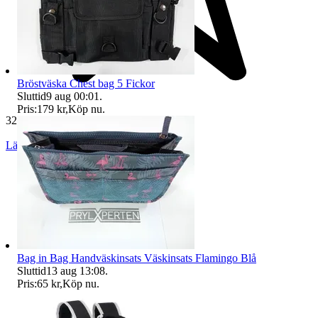
Bröstväska Chest bag 5 Fickor
Sluttid
9 aug 00:01
.
Pris:
179 kr
,
Köp nu
.
32 504 omdömen
Läs omdömen
Följ
Bag in Bag Handväskinsats Väskinsats Flamingo Blå
Sluttid
13 aug 13:08
.
Pris:
65 kr
,
Köp nu
.