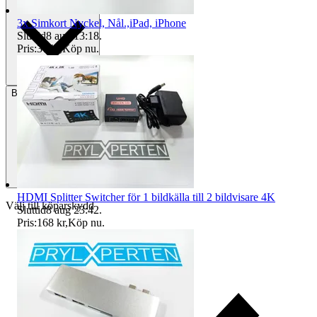
3x Simkort Nyckel, Nål.,iPad, iPhone
Sluttid
8 aug 13:18
.
Pris:
37 kr
,
Köp nu
.
Betalning
Via Tradera
HDMI Splitter Switcher för 1 bildkälla till 2 bildvisare 4K
Välj till köparskydd
Sluttid
8 aug 23:42
.
Pris:
168 kr
,
Köp nu
.