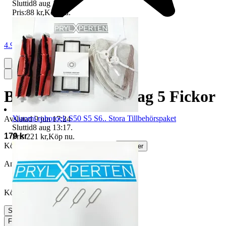
Sluttid
8 aug 13:16
.
Pris:
88 kr
,
Köp nu
.
4.9
Bröstväska Chest bag 5 Fickor
Xiaomi roborock S50 S5 S6.. Stora Tillbehörspaket
Avslutad
9 jun 17:24
Sluttid
8 aug 13:17
.
179 kr
Pris:
221 kr
,
Köp nu
.
Köparskydd är valfritt hos företag.
Läs mer
Annonsen avslutades utan köp
Köpförfrågan är tyvärr inte tillgänglig.
Slutade
9 jun 17:24
Frakt
33 kr PostNord