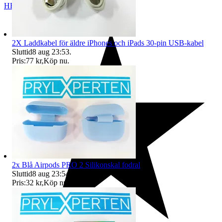
HELSINGBORG
,
Sverige
2X Laddkabel för äldre iPhones och iPads 30-pin USB-kabel
Sluttid
8 aug 23:53
.
Pris:
77 kr
,
Köp nu
.
2x Blå Airpods PRO 2 Silikonskal fodral
Sluttid
8 aug 23:54
.
Pris:
32 kr
,
Köp nu
.