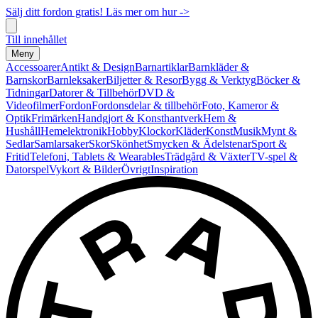
Sälj ditt fordon gratis! Läs mer om hur ->
Till innehållet
Meny
Accessoarer
Antikt & Design
Barnartiklar
Barnkläder &
Barnskor
Barnleksaker
Biljetter & Resor
Bygg & Verktyg
Böcker &
Tidningar
Datorer & Tillbehör
DVD &
Videofilmer
Fordon
Fordonsdelar & tillbehör
Foto, Kameror &
Optik
Frimärken
Handgjort & Konsthantverk
Hem &
Hushåll
Hemelektronik
Hobby
Klockor
Kläder
Konst
Musik
Mynt &
Sedlar
Samlarsaker
Skor
Skönhet
Smycken & Ädelstenar
Sport &
Fritid
Telefoni, Tablets & Wearables
Trädgård & Växter
TV-spel &
Datorspel
Vykort & Bilder
Övrigt
Inspiration