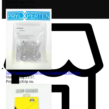
Sluttid
8 aug 23:56
.
Pris:
246 kr
,
Köp nu
.
10x Premium hörnskydd och kantskydd för barn
Sluttid
8 aug 23:57
.
Pris:
88 kr
,
Köp nu
.