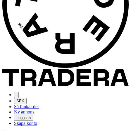
SEK
Så funkar det
Ny annons
Logga in
Skapa konto