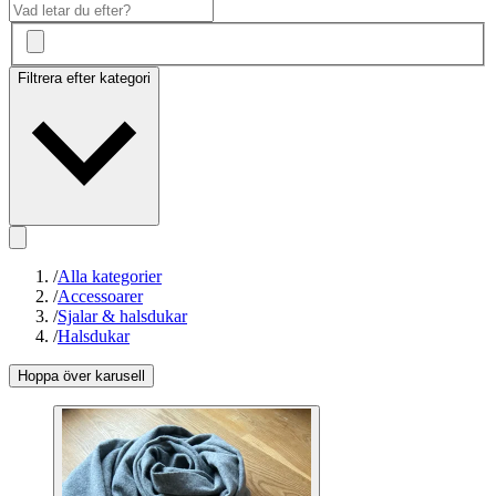
Filtrera efter kategori
/
Alla kategorier
/
Accessoarer
/
Sjalar & halsdukar
/
Halsdukar
Hoppa över karusell