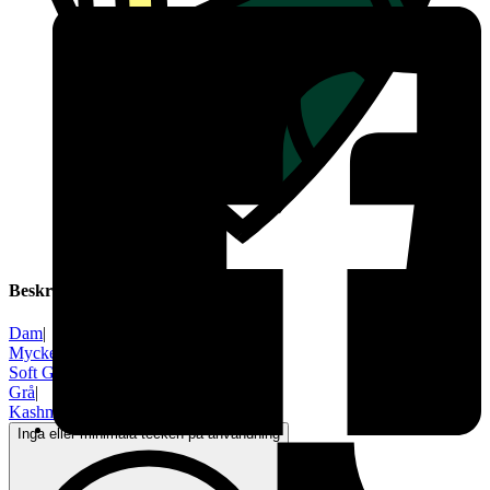
Beskrivning
Dam
|
Mycket gott skick
|
Soft Goat
|
Grå
|
Kashmir
Inga eller minimala tecken på användning