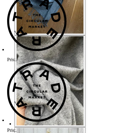
Pris:
.
Pris:
.