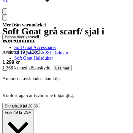
5.0
Mer från varumärket
Soft Goat grå scarf/ sjal i
kashmir
Hoppa över karusell
Soft Goat Accessoarer
Avslutad
19 jul 20:38
Soft Goat Sjalar & halsdukar
Soft Goat Halsdukar
1 299 kr
1 366 kr med köparskydd.
Läs mer
Annonsen avslutades utan köp
Köpförfrågan är tyvärr inte tillgänglig.
Slutade
19 jul 20:38
Frakt
49 kr DSV