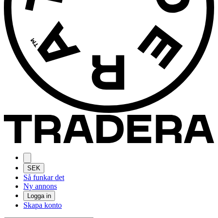
SEK
Så funkar det
Ny annons
Logga in
Skapa konto