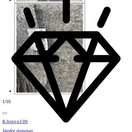
1
/
10
Klinten109
Jämför slutpriser