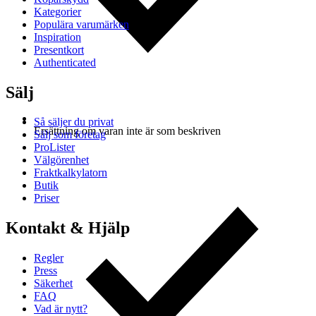
Kategorier
Populära varumärken
Inspiration
Presentkort
Authenticated
Sälj
Så säljer du privat
Ersättning om varan inte är som beskriven
Sälj som företag
ProLister
Välgörenhet
Fraktkalkylatorn
Butik
Priser
Kontakt & Hjälp
Regler
Press
Säkerhet
FAQ
Vad är nytt?