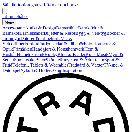
Sälj ditt fordon gratis! Läs mer om hur ->
Till innehållet
Meny
Accessoarer
Antikt & Design
Barnartiklar
Barnkläder &
Barnskor
Barnleksaker
Biljetter & Resor
Bygg & Verktyg
Böcker &
Tidningar
Datorer & Tillbehör
DVD &
Videofilmer
Fordon
Fordonsdelar & tillbehör
Foto, Kameror &
Optik
Frimärken
Handgjort & Konsthantverk
Hem &
Hushåll
Hemelektronik
Hobby
Klockor
Kläder
Konst
Musik
Mynt &
Sedlar
Samlarsaker
Skor
Skönhet
Smycken & Ädelstenar
Sport &
Fritid
Telefoni, Tablets & Wearables
Trädgård & Växter
TV-spel &
Datorspel
Vykort & Bilder
Övrigt
Inspiration