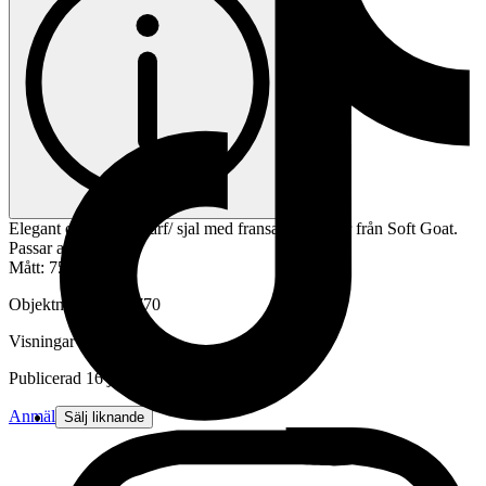
Elegant och tidlös scarf/ sjal med fransar i kashmir från Soft Goat.
Passar alla årstider!
Mått: 75x 200 cm
Objektnr
740 718 770
Visningar
146
Publicerad
16 jul 16:39
Anmäl
Sälj liknande