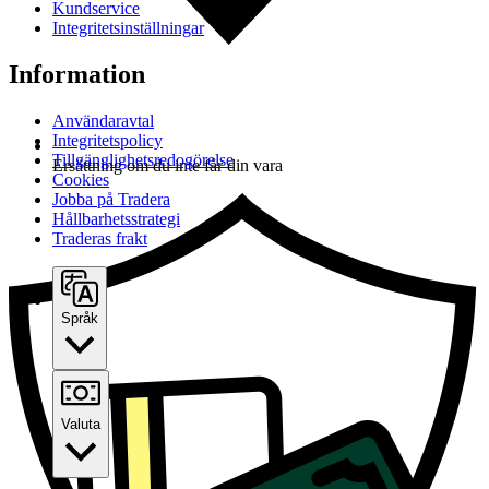
Kundservice
Integritetsinställningar
Information
Användaravtal
Integritetspolicy
Tillgänglighetsredogörelse
Ersättning om du inte får din vara
Cookies
Jobba på Tradera
Hållbarhetsstrategi
Traderas frakt
Språk
Valuta