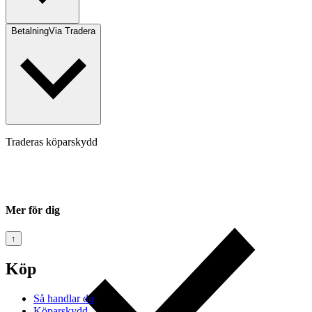
Betalning
Via Tradera
Traderas köparskydd
Mer för dig
↑
Köp
Så handlar du
Köparskydd