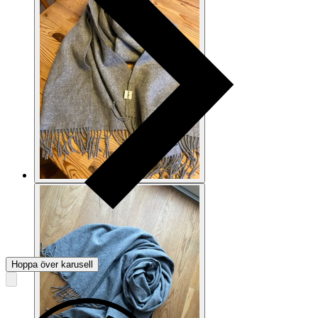
Hoppa över karusell