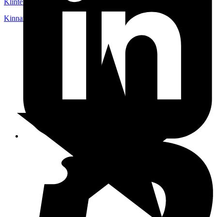
Klinten109
Kinnared
,
Sverige