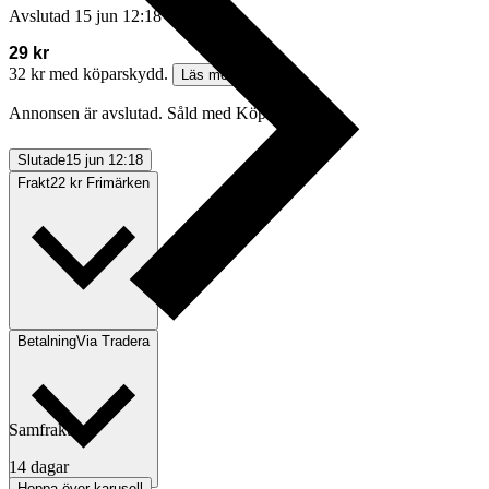
Avslutad
15 jun 12:18
29 kr
32 kr med köparskydd.
Läs mer
Annonsen är avslutad. Såld med Köp nu.
Slutade
15 jun 12:18
Frakt
22 kr Frimärken
Betalning
Via Tradera
Samfrakt
14 dagar
Hoppa över karusell