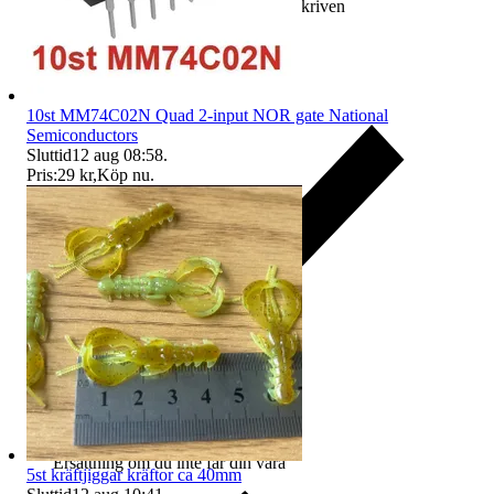
Ersättning om varan inte är som beskriven
10st MM74C02N Quad 2-input NOR gate National
Semiconductors
Sluttid
12 aug 08:58
.
Pris:
29 kr
,
Köp nu
.
Ersättning om du inte får din vara
5st kräftjiggar kräftor ca 40mm