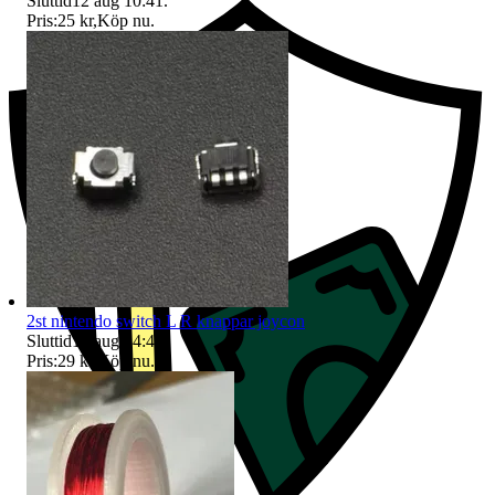
Sluttid
12 aug 10:41
.
Pris:
25 kr
,
Köp nu
.
2st nintendo switch L R knappar joycon
Sluttid
14 aug 14:46
.
Pris:
29 kr
,
Köp nu
.