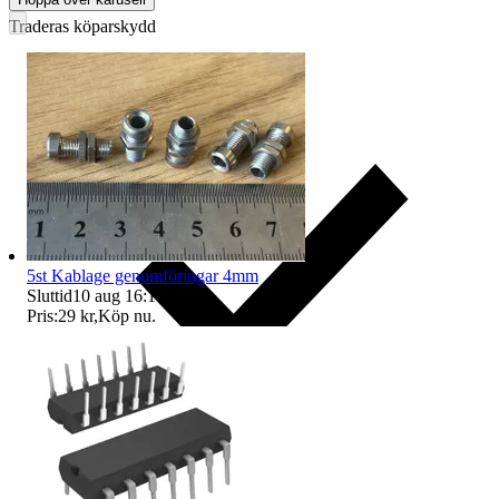
Traderas köparskydd
5st Kablage genomföringar 4mm
Sluttid
10 aug 16:15
.
Pris:
29 kr
,
Köp nu
.