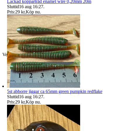
Lackad koppartråd enamel wire 0,20mm 20m
Sluttid
16 aug 16:27
.
Pris:
29 kr
,
Köp nu
.
Verifierad
5st abborre jiggar ca 65mm green pumpkin redflake
Sluttid
16 aug 16:27
.
Pris:
29 kr
,
Köp nu
.