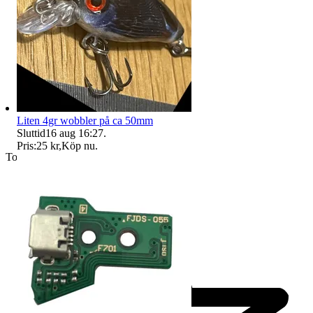
Liten 4gr wobbler på ca 50mm
Sluttid
16 aug 16:27
.
Pris:
25 kr
,
Köp nu
.
Toppsäljare