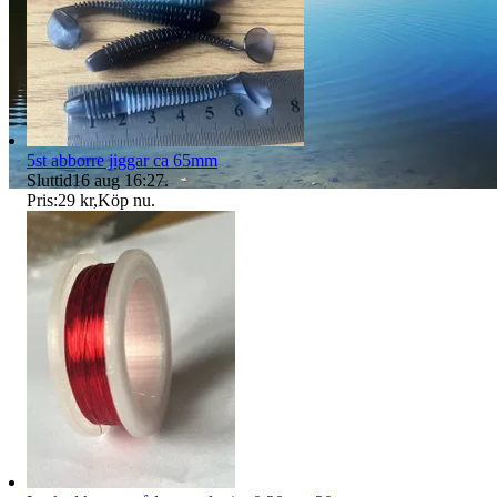
5st abborre jiggar ca 65mm
Sluttid
16 aug 16:27
.
Pris:
29 kr
,
Köp nu
.