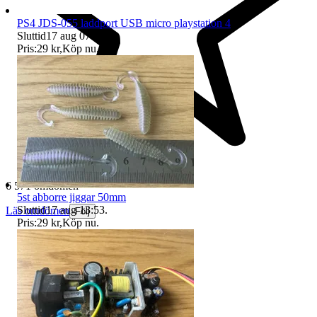
PS4 JDS-055 laddport USB micro playstation 4
Sluttid
17 aug 07:49
.
Pris:
29 kr
,
Köp nu
.
6 571 omdömen
5st abborre jiggar 50mm
Sluttid
17 aug 13:53
.
Läs omdömen
Följ
Pris:
29 kr
,
Köp nu
.