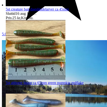
5st creature bait dagsländelarver ca 45mm
Sluttid
16 aug 16:27
.
Pris:
25 kr
,
Köp nu
.
5.0
5st abborre jiggar ca 65mm green pumpkin redflake
Sluttid
16 aug 16:27
.
Pris:
29 kr
,
Köp nu
.