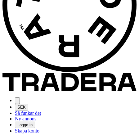
SEK
Så funkar det
Ny annons
Logga in
Skapa konto