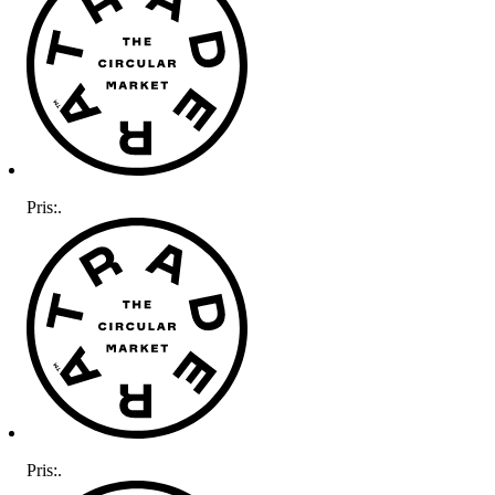
Pris:
.
Pris:
.