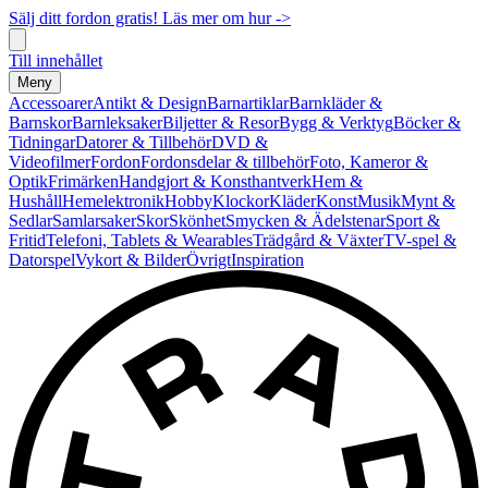
Sälj ditt fordon gratis! Läs mer om hur ->
Till innehållet
Meny
Accessoarer
Antikt & Design
Barnartiklar
Barnkläder &
Barnskor
Barnleksaker
Biljetter & Resor
Bygg & Verktyg
Böcker &
Tidningar
Datorer & Tillbehör
DVD &
Videofilmer
Fordon
Fordonsdelar & tillbehör
Foto, Kameror &
Optik
Frimärken
Handgjort & Konsthantverk
Hem &
Hushåll
Hemelektronik
Hobby
Klockor
Kläder
Konst
Musik
Mynt &
Sedlar
Samlarsaker
Skor
Skönhet
Smycken & Ädelstenar
Sport &
Fritid
Telefoni, Tablets & Wearables
Trädgård & Växter
TV-spel &
Datorspel
Vykort & Bilder
Övrigt
Inspiration