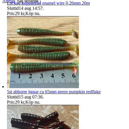
Anmäl
Sälj liknande
Lackad koppartråd enamel wire 0,26mm 20m
Sluttid
14 aug 14:57
.
Pris:
29 kr
,
Köp nu
.
5st abborre jiggar ca 65mm green pumpkin redflake
Sluttid
15 aug 07:36
.
Pris:
29 kr
,
Köp nu
.