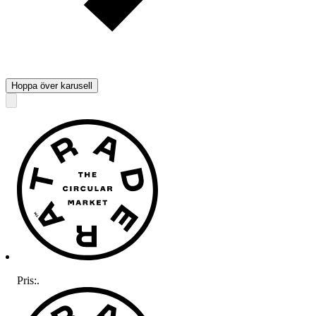
Hoppa över karusell
Pris:
.