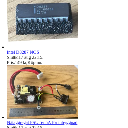
Intel D8287 NOS
Sluttid
17 aug 22:15
.
Pris:
149 kr
,
Köp nu
.
Nätaggregat PSU 5v 5A för inbyggnad
Sluttid
17 aug 22:15
.