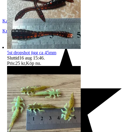
Kamel
Kumla
,
Sverige
5st dropshot jigg ca 45mm
Sluttid
16 aug 15:46
.
Pris:
25 kr
,
Köp nu
.