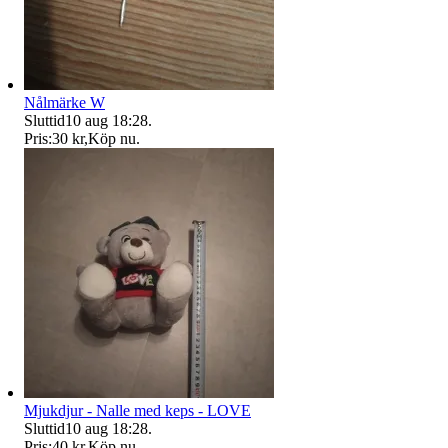
Nålmärke W
Sluttid
10 aug 18:28
.
Pris:
30 kr
,
Köp nu
.
Mjukdjur - Nalle med keps - LOVE
Sluttid
10 aug 18:28
.
Pris:
40 kr
,
Köp nu
.