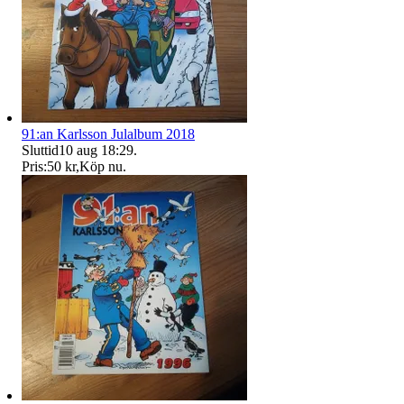
91:an Karlsson Julalbum 2018
Sluttid
10 aug 18:29
.
Pris:
50 kr
,
Köp nu
.