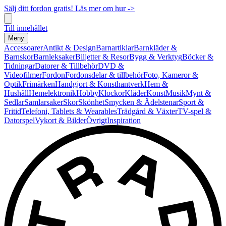
Sälj ditt fordon gratis! Läs mer om hur ->
Till innehållet
Meny
Accessoarer
Antikt & Design
Barnartiklar
Barnkläder &
Barnskor
Barnleksaker
Biljetter & Resor
Bygg & Verktyg
Böcker &
Tidningar
Datorer & Tillbehör
DVD &
Videofilmer
Fordon
Fordonsdelar & tillbehör
Foto, Kameror &
Optik
Frimärken
Handgjort & Konsthantverk
Hem &
Hushåll
Hemelektronik
Hobby
Klockor
Kläder
Konst
Musik
Mynt &
Sedlar
Samlarsaker
Skor
Skönhet
Smycken & Ädelstenar
Sport &
Fritid
Telefoni, Tablets & Wearables
Trädgård & Växter
TV-spel &
Datorspel
Vykort & Bilder
Övrigt
Inspiration