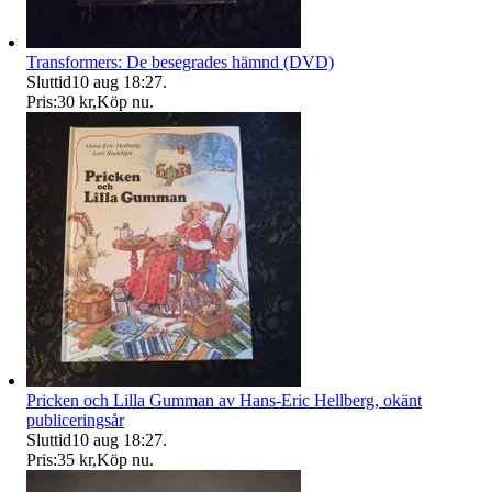
Transformers: De besegrades hämnd (DVD)
Sluttid
10 aug 18:27
.
Pris:
30 kr
,
Köp nu
.
Pricken och Lilla Gumman av Hans-Eric Hellberg, okänt
publiceringsår
Sluttid
10 aug 18:27
.
Pris:
35 kr
,
Köp nu
.