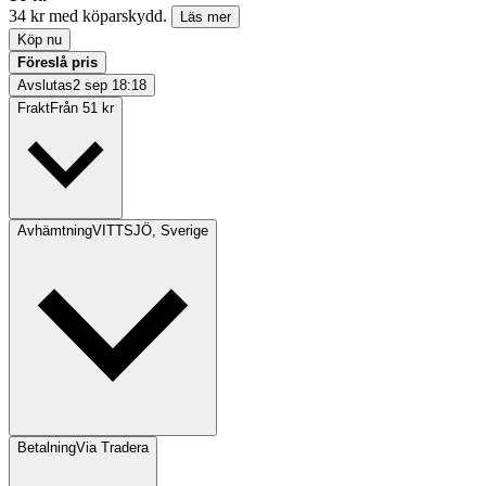
34 kr med köparskydd.
Läs mer
Köp nu
Föreslå pris
Avslutas
2 sep 18:18
Frakt
Från 51 kr
Avhämtning
VITTSJÖ, Sverige
Betalning
Via Tradera