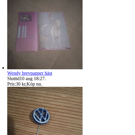
Wendy brevpapper häst
Sluttid
10 aug 18:27
.
Pris:
30 kr
,
Köp nu
.