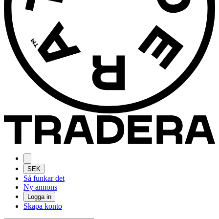
SEK
Så funkar det
Ny annons
Logga in
Skapa konto