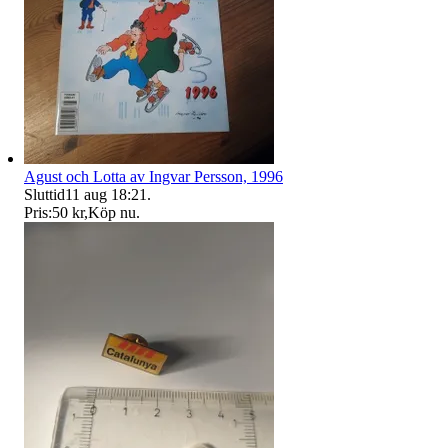
Agust och Lotta av Ingvar Persson, 1996
Sluttid
11 aug 18:21
.
Pris:
50 kr
,
Köp nu
.