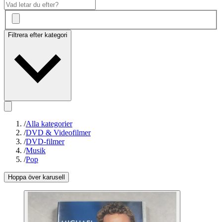
Filtrera efter kategori
/
Alla kategorier
/
DVD & Videofilmer
/
DVD-filmer
/
Musik
/
Pop
Hoppa över karusell