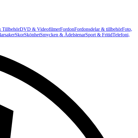
 Tillbehör
DVD & Videofilmer
Fordon
Fordonsdelar & tillbehör
Foto,
arsaker
Skor
Skönhet
Smycken & Ädelstenar
Sport & Fritid
Telefoni,