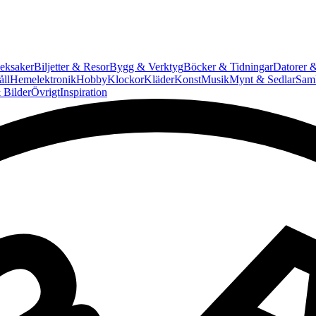
eksaker
Biljetter & Resor
Bygg & Verktyg
Böcker & Tidningar
Datorer &
ll
Hemelektronik
Hobby
Klockor
Kläder
Konst
Musik
Mynt & Sedlar
Saml
 Bilder
Övrigt
Inspiration