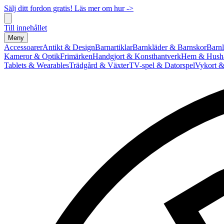
Sälj ditt fordon gratis! Läs mer om hur ->
Till innehållet
Meny
Accessoarer
Antikt & Design
Barnartiklar
Barnkläder & Barnskor
Barnl
Kameror & Optik
Frimärken
Handgjort & Konsthantverk
Hem & Hushå
Tablets & Wearables
Trädgård & Växter
TV-spel & Datorspel
Vykort &