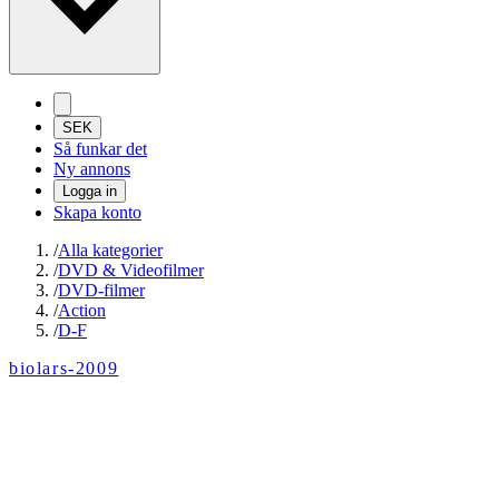
SEK
Så funkar det
Ny annons
Logga in
Skapa konto
/
Alla kategorier
/
DVD & Videofilmer
/
DVD-filmer
/
Action
/
D-F
biolars-2009