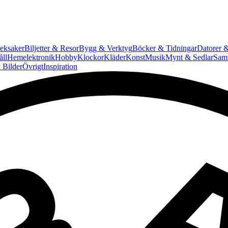
eksaker
Biljetter & Resor
Bygg & Verktyg
Böcker & Tidningar
Datorer &
ll
Hemelektronik
Hobby
Klockor
Kläder
Konst
Musik
Mynt & Sedlar
Saml
 Bilder
Övrigt
Inspiration