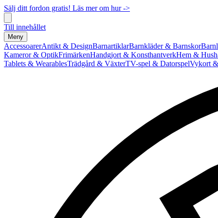
Sälj ditt fordon gratis! Läs mer om hur ->
Till innehållet
Meny
Accessoarer
Antikt & Design
Barnartiklar
Barnkläder & Barnskor
Barnl
Kameror & Optik
Frimärken
Handgjort & Konsthantverk
Hem & Hushå
Tablets & Wearables
Trädgård & Växter
TV-spel & Datorspel
Vykort &