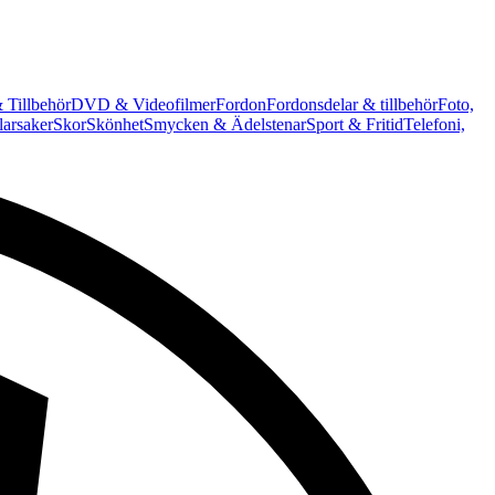
 Tillbehör
DVD & Videofilmer
Fordon
Fordonsdelar & tillbehör
Foto,
arsaker
Skor
Skönhet
Smycken & Ädelstenar
Sport & Fritid
Telefoni,