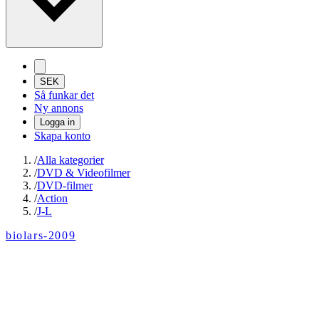
SEK
Så funkar det
Ny annons
Logga in
Skapa konto
/
Alla kategorier
/
DVD & Videofilmer
/
DVD-filmer
/
Action
/
J-L
biolars-2009