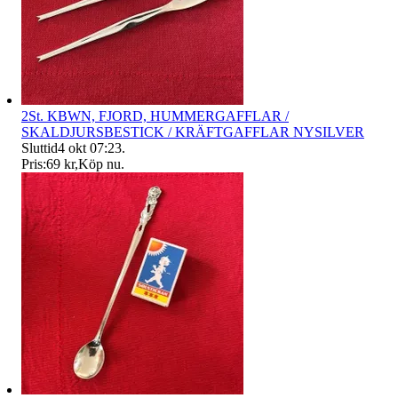
2St. KBWN, FJORD, HUMMERGAFFLAR /
SKALDJURSBESTICK / KRÄFTGAFFLAR NYSILVER
Sluttid
4 okt 07:23
.
Pris:
69 kr
,
Köp nu
.