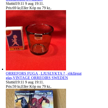
Sluttid
19:11
9 aug 19:11
.
Pris:
69 kr
,
Eller Köp nu
79 kr
,
.
ORREFORS FUGA , LJUSLYKTA ? , rökfärgat
glas,VINTAGE ORREOIRS SWEDEN
Sluttid
19:11
9 aug 19:11
.
Pris:
59 kr
,
Eller Köp nu
79 kr
,
.