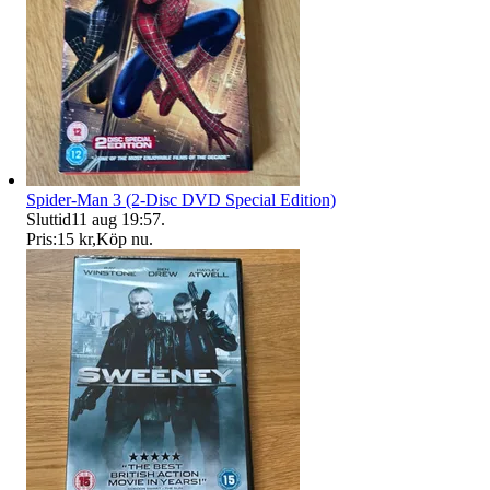
Spider-Man 3 (2-Disc DVD Special Edition)
Sluttid
11 aug 19:57
.
Pris:
15 kr
,
Köp nu
.