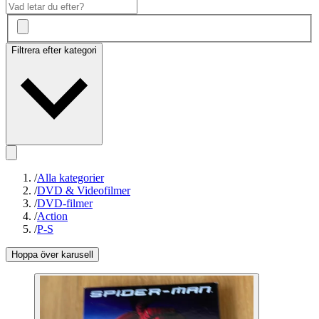
Filtrera efter kategori
/
Alla kategorier
/
DVD & Videofilmer
/
DVD-filmer
/
Action
/
P-S
Hoppa över karusell