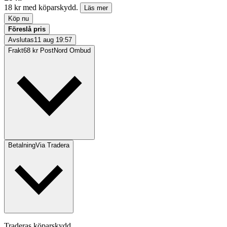
18 kr med köparskydd.
Läs mer
Köp nu
Föreslå pris
Avslutas
11 aug 19:57
Frakt
68 kr PostNord Ombud
Betalning
Via Tradera
Traderas köparskydd