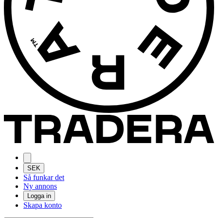
SEK
Så funkar det
Ny annons
Logga in
Skapa konto