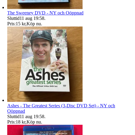
The Sweeney DVD - NY och Oöppnad
Sluttid
11 aug 19:58
.
Pris:
15 kr
,
Köp nu
.
Ashes - The Greatest Series (3-Disc DVD Set) - NY och
Oöppnad
Sluttid
11 aug 19:58
.
Pris:
18 kr
,
Köp nu
.