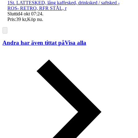
1St. LATTESKED, lång kaffesked, drinksked / saftsked -
ROS- RETRO, RFR STÅL, r
Sluttid
4 okt 07:24
.
Pris:
39 kr
,
Köp nu
.
Andra har även tittat på
Visa alla