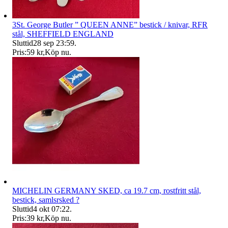
3St. George Butler ” QUEEN ANNE” bestick / knivar, RFR
stål, SHEFFIELD ENGLAND
Sluttid
28 sep 23:59
.
Pris:
59 kr
,
Köp nu
.
MICHELIN GERMANY SKED, ca 19.7 cm, rostfritt stål,
bestick, samlsrsked ?
Sluttid
4 okt 07:22
.
Pris:
39 kr
,
Köp nu
.