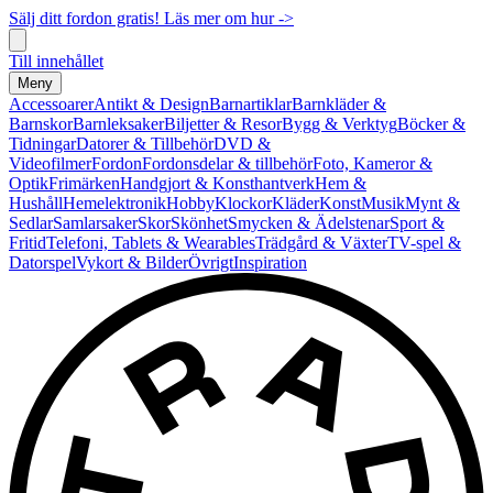
Sälj ditt fordon gratis! Läs mer om hur ->
Till innehållet
Meny
Accessoarer
Antikt & Design
Barnartiklar
Barnkläder &
Barnskor
Barnleksaker
Biljetter & Resor
Bygg & Verktyg
Böcker &
Tidningar
Datorer & Tillbehör
DVD &
Videofilmer
Fordon
Fordonsdelar & tillbehör
Foto, Kameror &
Optik
Frimärken
Handgjort & Konsthantverk
Hem &
Hushåll
Hemelektronik
Hobby
Klockor
Kläder
Konst
Musik
Mynt &
Sedlar
Samlarsaker
Skor
Skönhet
Smycken & Ädelstenar
Sport &
Fritid
Telefoni, Tablets & Wearables
Trädgård & Växter
TV-spel &
Datorspel
Vykort & Bilder
Övrigt
Inspiration