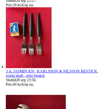
Sluttid
26 sep 22:27
.
Pris:
29 kr
,
Köp nu
.
3 st. JASMIN KN , KARLSSON & NILSSON BESTICK,
svarta skaft , retro bestick
Sluttid
28 sep 23:56
.
Pris:
49 kr
,
Köp nu
.