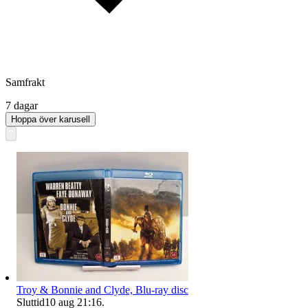
Samfrakt
7 dagar
Hoppa över karusell
Troy & Bonnie and Clyde, Blu-ray disc
Sluttid
10 aug 21:16
.