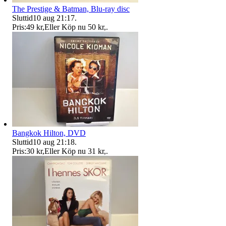
The Prestige & Batman, Blu-ray disc
Sluttid
10 aug 21:17
.
Pris:
49 kr
,
Eller Köp nu
50 kr
,
.
Bangkok Hilton, DVD
Sluttid
10 aug 21:18
.
Pris:
30 kr
,
Eller Köp nu
31 kr
,
.