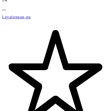
1
/
4
Levaloppan-nu