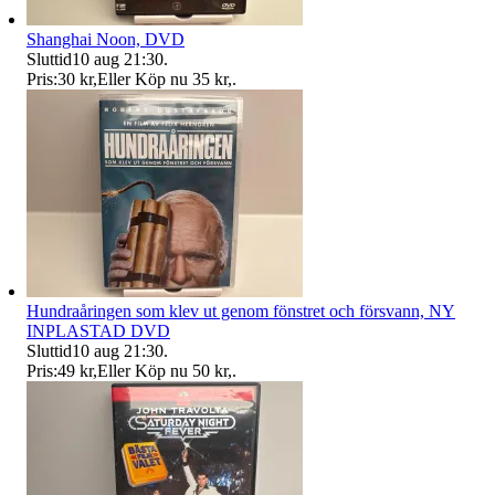
Shanghai Noon, DVD
Sluttid
10 aug 21:30
.
Pris:
30 kr
,
Eller Köp nu
35 kr
,
.
Hundraåringen som klev ut genom fönstret och försvann, NY
INPLASTAD DVD
Sluttid
10 aug 21:30
.
Pris:
49 kr
,
Eller Köp nu
50 kr
,
.