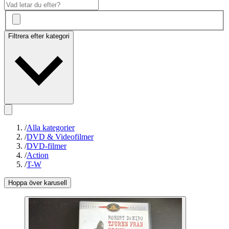
Filtrera efter kategori
/
Alla kategorier
/
DVD & Videofilmer
/
DVD-filmer
/
Action
/
T-W
Hoppa över karusell