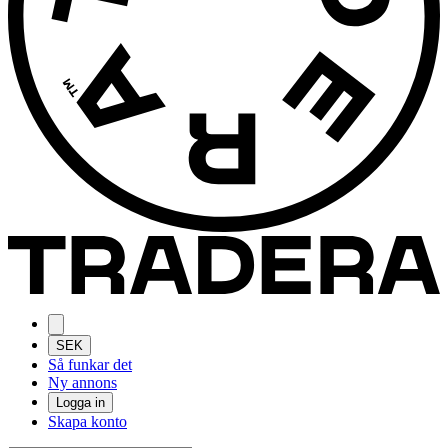
SEK
Så funkar det
Ny annons
Logga in
Skapa konto