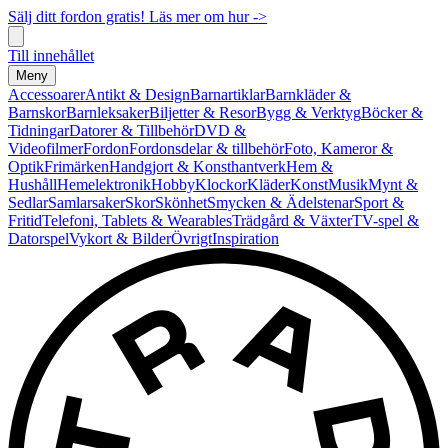
Sälj ditt fordon gratis! Läs mer om hur ->
Till innehållet
Meny
Accessoarer
Antikt & Design
Barnartiklar
Barnkläder &
Barnskor
Barnleksaker
Biljetter & Resor
Bygg & Verktyg
Böcker &
Tidningar
Datorer & Tillbehör
DVD &
Videofilmer
Fordon
Fordonsdelar & tillbehör
Foto, Kameror &
Optik
Frimärken
Handgjort & Konsthantverk
Hem &
Hushåll
Hemelektronik
Hobby
Klockor
Kläder
Konst
Musik
Mynt &
Sedlar
Samlarsaker
Skor
Skönhet
Smycken & Ädelstenar
Sport &
Fritid
Telefoni, Tablets & Wearables
Trädgård & Växter
TV-spel &
Datorspel
Vykort & Bilder
Övrigt
Inspiration