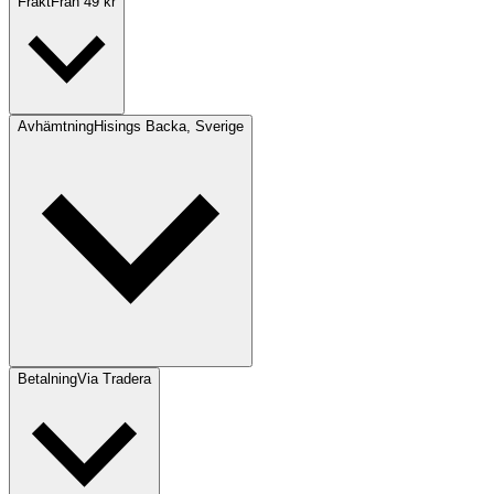
Frakt
Från 49 kr
Avhämtning
Hisings Backa, Sverige
Betalning
Via Tradera