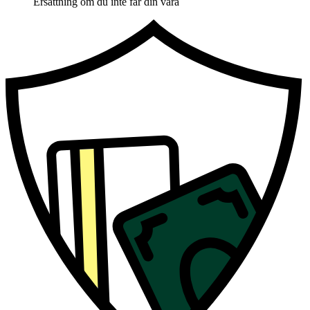
Ersättning om du inte får din vara