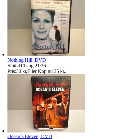
Nothing Hill, DVD
Sluttid
10 aug 21:26
.
Pris:
30 kr
,
Eller Köp nu
35 kr
,
.
Ocean´s Eleven, DVD