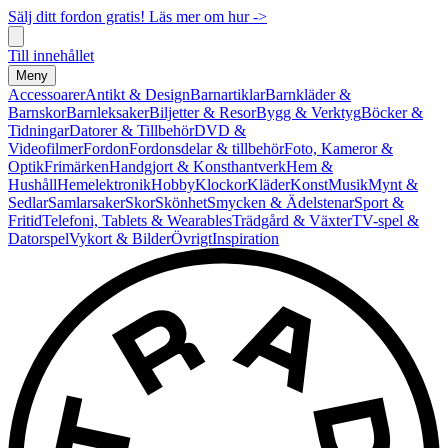
Sälj ditt fordon gratis! Läs mer om hur ->
Till innehållet
Meny
Accessoarer
Antikt & Design
Barnartiklar
Barnkläder &
Barnskor
Barnleksaker
Biljetter & Resor
Bygg & Verktyg
Böcker &
Tidningar
Datorer & Tillbehör
DVD &
Videofilmer
Fordon
Fordonsdelar & tillbehör
Foto, Kameror &
Optik
Frimärken
Handgjort & Konsthantverk
Hem &
Hushåll
Hemelektronik
Hobby
Klockor
Kläder
Konst
Musik
Mynt &
Sedlar
Samlarsaker
Skor
Skönhet
Smycken & Ädelstenar
Sport &
Fritid
Telefoni, Tablets & Wearables
Trädgård & Växter
TV-spel &
Datorspel
Vykort & Bilder
Övrigt
Inspiration