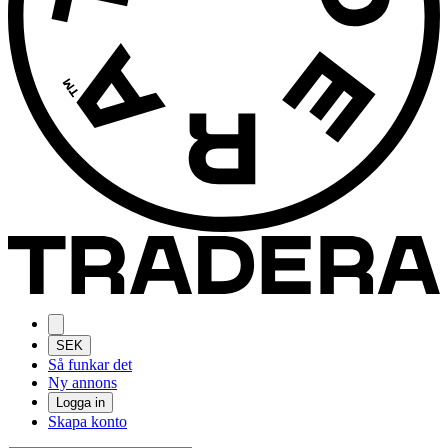
SEK
Så funkar det
Ny annons
Logga in
Skapa konto