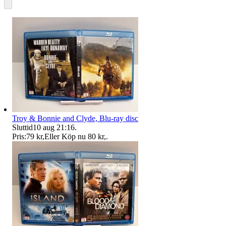
Troy & Bonnie and Clyde, Blu-ray disc
Sluttid
10 aug 21:16
.
Pris:
79 kr
,
Eller Köp nu
80 kr
,
.