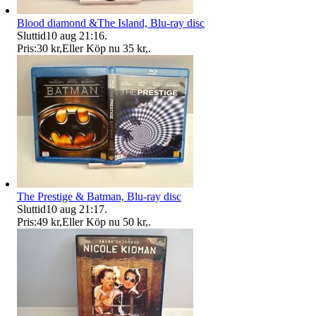
Blood diamond &The Island, Blu-ray disc
Sluttid
10 aug 21:16
.
Pris:
30 kr
,
Eller Köp nu
35 kr
,
.
The Prestige & Batman, Blu-ray disc
Sluttid
10 aug 21:17
.
Pris:
49 kr
,
Eller Köp nu
50 kr
,
.