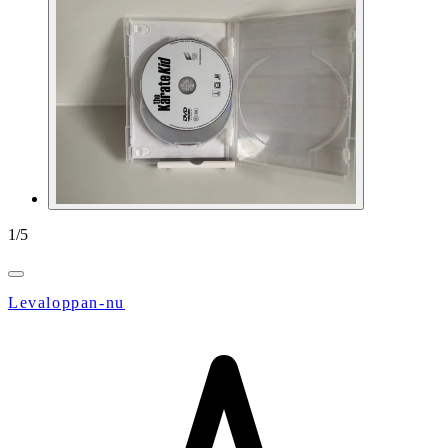
1
/
5
Levaloppan-nu