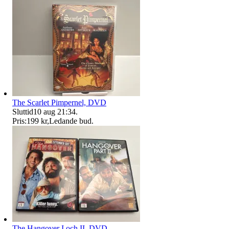
The Scarlet Pimpernel, DVD
Sluttid
10 aug 21:34
.
Pris:
199 kr
,
Ledande bud
.
The Hangover I och II, DVD