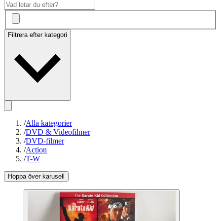
Filtrera efter kategori
/
Alla kategorier
/
DVD & Videofilmer
/
DVD-filmer
/
Action
/
T-W
Hoppa över karusell