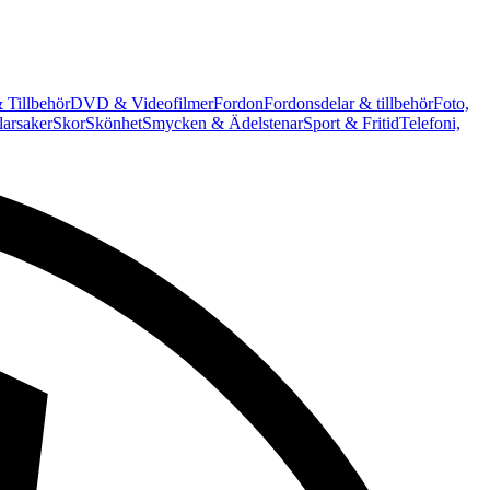
 Tillbehör
DVD & Videofilmer
Fordon
Fordonsdelar & tillbehör
Foto,
arsaker
Skor
Skönhet
Smycken & Ädelstenar
Sport & Fritid
Telefoni,