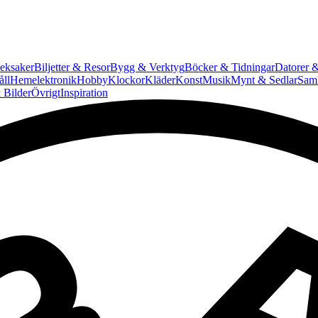
eksaker
Biljetter & Resor
Bygg & Verktyg
Böcker & Tidningar
Datorer &
ll
Hemelektronik
Hobby
Klockor
Kläder
Konst
Musik
Mynt & Sedlar
Saml
 Bilder
Övrigt
Inspiration