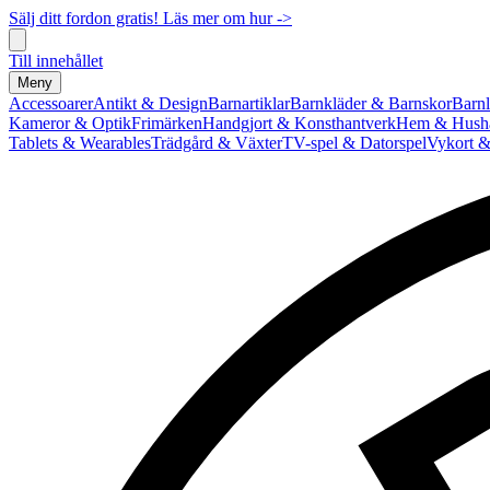
Sälj ditt fordon gratis! Läs mer om hur ->
Till innehållet
Meny
Accessoarer
Antikt & Design
Barnartiklar
Barnkläder & Barnskor
Barnl
Kameror & Optik
Frimärken
Handgjort & Konsthantverk
Hem & Hushå
Tablets & Wearables
Trädgård & Växter
TV-spel & Datorspel
Vykort &